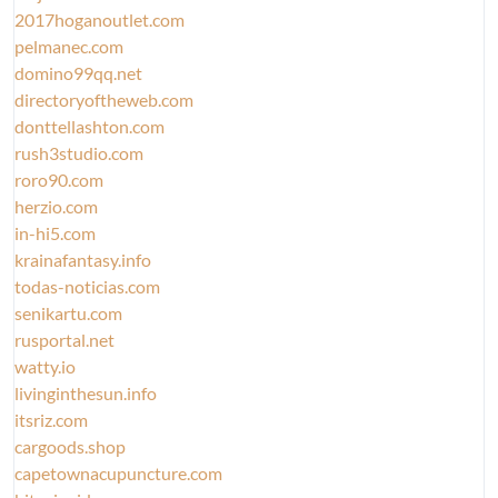
2017hoganoutlet.com
pelmanec.com
domino99qq.net
directoryoftheweb.com
donttellashton.com
rush3studio.com
roro90.com
herzio.com
in-hi5.com
krainafantasy.info
todas-noticias.com
senikartu.com
rusportal.net
watty.io
livinginthesun.info
itsriz.com
cargoods.shop
capetownacupuncture.com