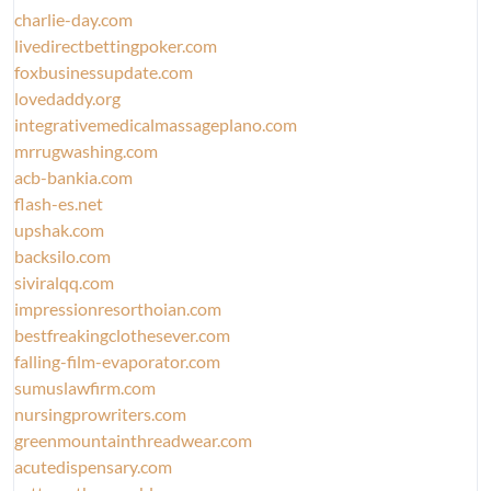
charlie-day.com
livedirectbettingpoker.com
foxbusinessupdate.com
lovedaddy.org
integrativemedicalmassageplano.com
mrrugwashing.com
acb-bankia.com
flash-es.net
upshak.com
backsilo.com
siviralqq.com
impressionresorthoian.com
bestfreakingclothesever.com
falling-film-evaporator.com
sumuslawfirm.com
nursingprowriters.com
greenmountainthreadwear.com
acutedispensary.com