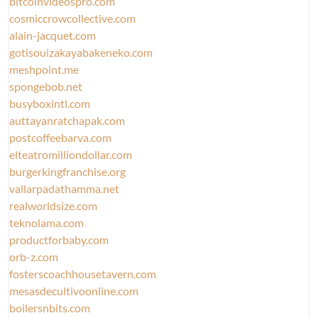
bitcoinvideospro.com
cosmiccrowcollective.com
alain-jacquet.com
gotisouizakayabakeneko.com
meshpoint.me
spongebob.net
busyboxintl.com
auttayanratchapak.com
postcoffeebarva.com
elteatromilliondollar.com
burgerkingfranchise.org
vallarpadathamma.net
realworldsize.com
teknolama.com
productforbaby.com
orb-z.com
fosterscoachhousetavern.com
mesasdecultivoonline.com
boilersnbits.com