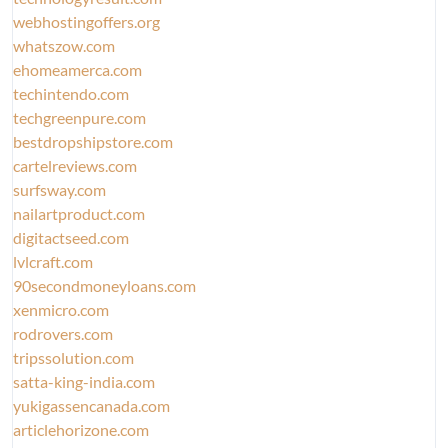
webhostingoffers.org
whatszow.com
ehomeamerca.com
techintendo.com
techgreenpure.com
bestdropshipstore.com
cartelreviews.com
surfsway.com
nailartproduct.com
digitactseed.com
lvlcraft.com
90secondmoneyloans.com
xenmicro.com
rodrovers.com
tripssolution.com
satta-king-india.com
yukigassencanada.com
articlehorizone.com