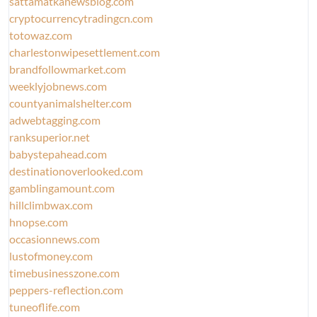
sattamatkanewsblog.com
cryptocurrencytradingcn.com
totowaz.com
charlestonwipesettlement.com
brandfollowmarket.com
weeklyjobnews.com
countyanimalshelter.com
adwebtagging.com
ranksuperior.net
babystepahead.com
destinationoverlooked.com
gamblingamount.com
hillclimbwax.com
hnopse.com
occasionnews.com
lustofmoney.com
timebusinesszone.com
peppers-reflection.com
tuneoflife.com