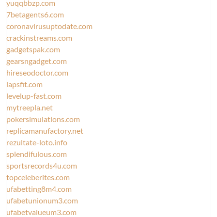
yuqqbbzp.com
7betagents6.com
coronavirusuptodate.com
crackinstreams.com
gadgetspak.com
gearsngadget.com
hireseodoctor.com
lapsfit.com
levelup-fast.com
mytreepla.net
pokersimulations.com
replicamanufactory.net
rezultate-loto.info
splendifulous.com
sportsrecords4u.com
topceleberites.com
ufabetting8m4.com
ufabetunionum3.com
ufabetvalueum3.com