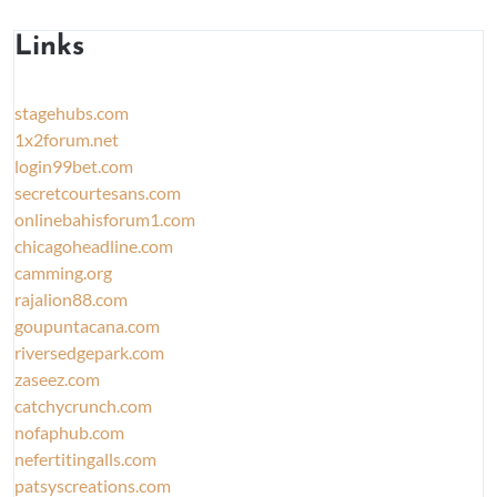
Links
stagehubs.com
1x2forum.net
login99bet.com
secretcourtesans.com
onlinebahisforum1.com
chicagoheadline.com
camming.org
rajalion88.com
goupuntacana.com
riversedgepark.com
zaseez.com
catchycrunch.com
nofaphub.com
nefertitingalls.com
patsyscreations.com