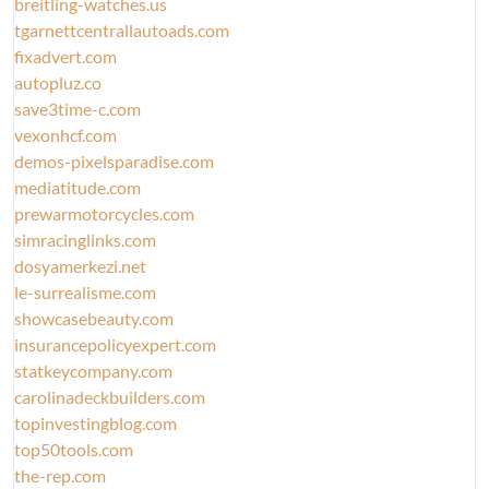
breitling-watches.us
tgarnettcentrallautoads.com
fixadvert.com
autopluz.co
save3time-c.com
vexonhcf.com
demos-pixelsparadise.com
mediatitude.com
prewarmotorcycles.com
simracinglinks.com
dosyamerkezi.net
le-surrealisme.com
showcasebeauty.com
insurancepolicyexpert.com
statkeycompany.com
carolinadeckbuilders.com
topinvestingblog.com
top50tools.com
the-rep.com