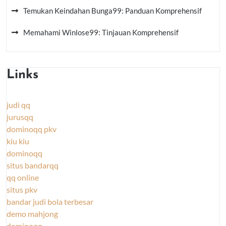
Temukan Keindahan Bunga99: Panduan Komprehensif
Memahami Winlose99: Tinjauan Komprehensif
Links
judi qq
jurusqq
dominoqq pkv
kiu kiu
dominoqq
situs bandarqq
qq online
situs pkv
bandar judi bola terbesar
demo mahjong
dominoqq