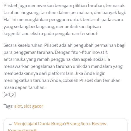
Plisbet juga menawarkan beragam pilihan taruhan, termasuk
taruhan langsung, taruhan dalam permainan, dan banyak lagi.
Hal ini memungkinkan pengguna untuk bertaruh pada acara
yang sedang berlangsung, menambahkan lapisan
kegembiraan ekstra pada pengalaman tersebut.
Secara keseluruhan, Plisbet adalah pengubah permainan bagi
para penggemar taruhan. Dengan fitur-fitur inovatif,
antarmuka yang ramah pengguna, dan aspek sosial, ia
menawarkan pengalaman taruhan unik dan mendalam yang
membedakannya dari platform lain. Jika Anda ingin
meningkatkan taruhan Anda, cobalah Plisbet dan temukan
masa depan taruhan.
[ad_2]
Tags:
slot
,
slot gacor
Post
Menjelajahi Dunia Bunga99 yang Seru: Review
navigation
Komprehensif