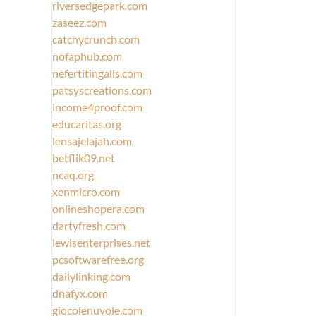
riversedgepark.com
zaseez.com
catchycrunch.com
nofaphub.com
nefertitingalls.com
patsyscreations.com
income4proof.com
educaritas.org
lensajelajah.com
betflik09.net
ncaq.org
xenmicro.com
onlineshopera.com
dartyfresh.com
lewisenterprises.net
pcsoftwarefree.org
dailylinking.com
dnafyx.com
giocolenuvole.com