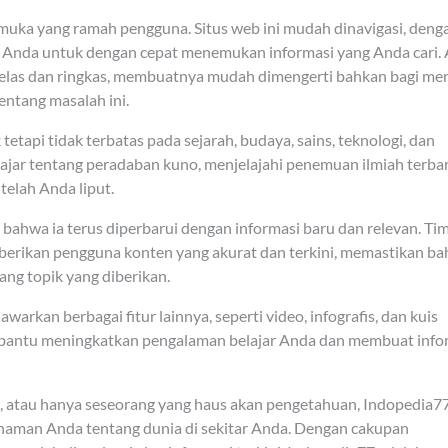
rmuka yang ramah pengguna. Situs web ini mudah dinavigasi, deng
Anda untuk dengan cepat menemukan informasi yang Anda cari. A
g jelas dan ringkas, membuatnya mudah dimengerti bahkan bagi me
entang masalah ini.
tapi tidak terbatas pada sejarah, budaya, sains, teknologi, dan
elajar tentang peradaban kuno, menjelajahi penemuan ilmiah terbar
telah Anda liput.
bahwa ia terus diperbarui dengan informasi baru dan relevan. Tim
erikan pengguna konten yang akurat dan terkini, memastikan b
ng topik yang diberikan.
arkan berbagai fitur lainnya, seperti video, infografis, dan kuis
mbantu meningkatkan pengalaman belajar Anda dan membuat info
l, atau hanya seseorang yang haus akan pengetahuan, Indopedia7
man Anda tentang dunia di sekitar Anda. Dengan cakupan