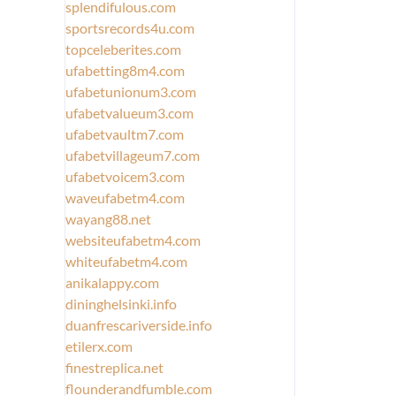
splendifulous.com
sportsrecords4u.com
topceleberites.com
ufabetting8m4.com
ufabetunionum3.com
ufabetvalueum3.com
ufabetvaultm7.com
ufabetvillageum7.com
ufabetvoicem3.com
waveufabetm4.com
wayang88.net
websiteufabetm4.com
whiteufabetm4.com
anikalappy.com
dininghelsinki.info
duanfrescariverside.info
etilerx.com
finestreplica.net
flounderandfumble.com