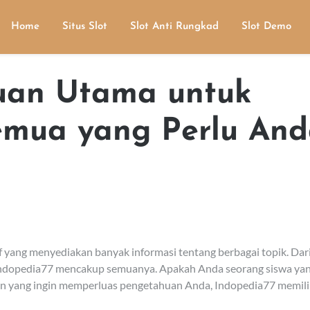
Home
Situs Slot
Slot Anti Rungkad
Slot Demo
uan Utama untuk
emua yang Perlu An
yang menyediakan banyak informasi tentang berbagai topik. Dar
, Indopedia77 mencakup semuanya. Apakah Anda seorang siswa ya
ran yang ingin memperluas pengetahuan Anda, Indopedia77 memili