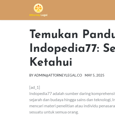
Skip
to
content
Temukan Pand
Indopedia77: S
Ketahui
BY
ADMIN@ATTORNEYLEGAL.CO
MAY 5, 2025
[ad_1]
Indopedia77 adalah sumber daring komprehensif 
sejarah dan budaya hingga sains dan teknologi
mencari materi penelitian atau individu penasa
sesuatu untuk semua orang.