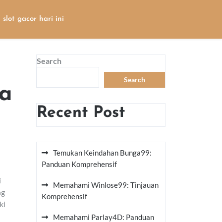
slot gacor hari ini
Search
Search
da
Recent Post
Temukan Keindahan Bunga99:
Panduan Komprehensif
i
Memahami Winlose99: Tinjauan
ng
Komprehensif
ki
Memahami Parlay4D: Panduan