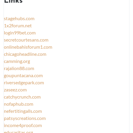
Links
stagehubs.com
1x2forum.net
login99bet.com
secretcourtesans.com
onlinebahisforum1.com
chicagoheadline.com
camming.org
rajalion88.com
goupuntacana.com
riversedgepark.com
zaseez.com
catchycrunch.com
nofaphub.com
nefertitingalls.com
patsyscreations.com
income4proof.com
educaritas.org