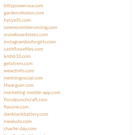
blitzpowerusa.com
gardenofeaten.com
hycys05.com
onemoremilerunning.com
snowboardsteez.com
instagrambioforgirls.com
cashflowxfiles.com
kmbb10.com
getxtrem.com
weactinfo.com
meshingsocial.com
thearguer.com
marketing-mobile-app.com
floralpunchcraft.com
fiasone.com
danktankbattery.com
mealudo.com
charlie-day.com