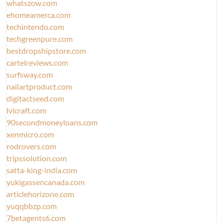
whatszow.com
ehomeamerca.com
techintendo.com
techgreenpure.com
bestdropshipstore.com
cartelreviews.com
surfsway.com
nailartproduct.com
digitactseed.com
lvlcraft.com
90secondmoneyloans.com
xenmicro.com
rodrovers.com
tripssolution.com
satta-king-india.com
yukigassencanada.com
articlehorizone.com
yuqqbbzp.com
7betagents6.com