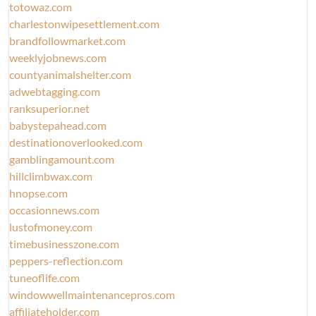
totowaz.com
charlestonwipesettlement.com
brandfollowmarket.com
weeklyjobnews.com
countyanimalshelter.com
adwebtagging.com
ranksuperior.net
babystepahead.com
destinationoverlooked.com
gamblingamount.com
hillclimbwax.com
hnopse.com
occasionnews.com
lustofmoney.com
timebusinesszone.com
peppers-reflection.com
tuneoflife.com
windowwellmaintenancepros.com
affiliateholder.com