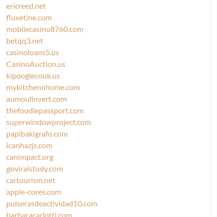
ericreed.net
fluxetine.com
mobilecasino8760.com
betqq3.net
casinoloans5.us
CasinoAuction.us
kipooglecouk.us
mykitchennhome.com
aumoulinvert.com
thefoodiepassport.com
superwindowproject.com
papibakigrafo.com
icanhazjs.com
canimpact.org
goviralstudy.com
cartourism.net
apple-cores.com
pulserasdeactividad10.com
barbaracarlotti.com