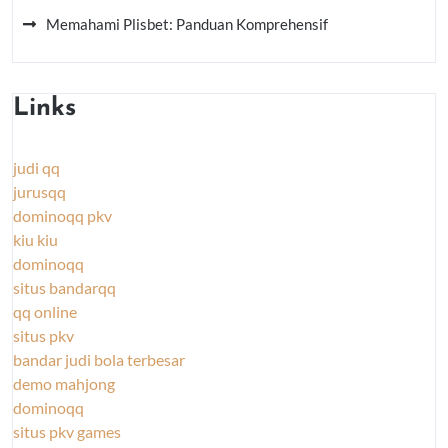
Memahami Plisbet: Panduan Komprehensif
Links
judi qq
jurusqq
dominoqq pkv
kiu kiu
dominoqq
situs bandarqq
qq online
situs pkv
bandar judi bola terbesar
demo mahjong
dominoqq
situs pkv games