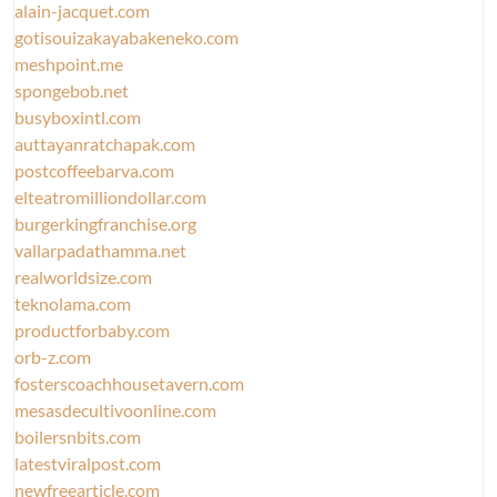
alain-jacquet.com
gotisouizakayabakeneko.com
meshpoint.me
spongebob.net
busyboxintl.com
auttayanratchapak.com
postcoffeebarva.com
elteatromilliondollar.com
burgerkingfranchise.org
vallarpadathamma.net
realworldsize.com
teknolama.com
productforbaby.com
orb-z.com
fosterscoachhousetavern.com
mesasdecultivoonline.com
boilersnbits.com
latestviralpost.com
newfreearticle.com