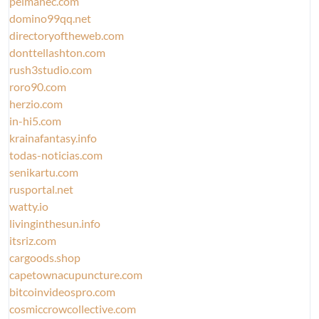
pelmanec.com
domino99qq.net
directoryoftheweb.com
donttellashton.com
rush3studio.com
roro90.com
herzio.com
in-hi5.com
krainafantasy.info
todas-noticias.com
senikartu.com
rusportal.net
watty.io
livinginthesun.info
itsriz.com
cargoods.shop
capetownacupuncture.com
bitcoinvideospro.com
cosmiccrowcollective.com