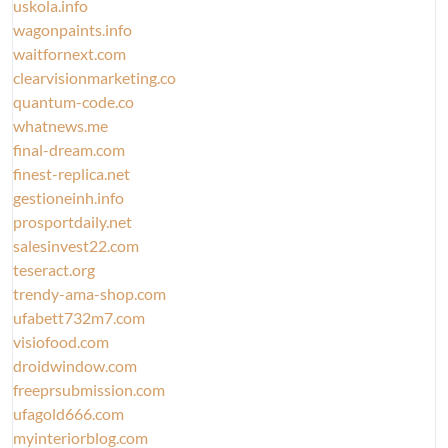
uskola.info
wagonpaints.info
waitfornext.com
clearvisionmarketing.co
quantum-code.co
whatnews.me
final-dream.com
finest-replica.net
gestioneinh.info
prosportdaily.net
salesinvest22.com
teseract.org
trendy-ama-shop.com
ufabett732m7.com
visiofood.com
droidwindow.com
freeprsubmission.com
ufagold666.com
myinteriorblog.com