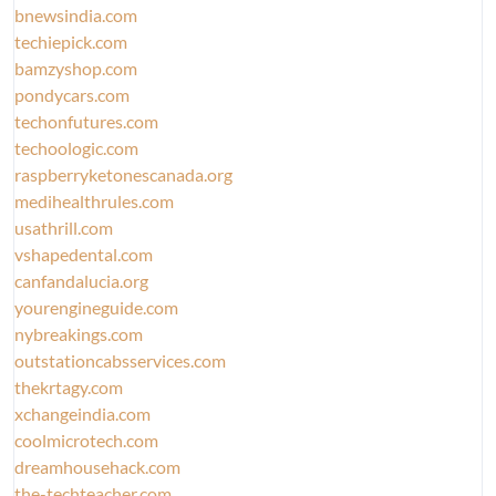
bnewsindia.com
techiepick.com
bamzyshop.com
pondycars.com
techonfutures.com
techoologic.com
raspberryketonescanada.org
medihealthrules.com
usathrill.com
vshapedental.com
canfandalucia.org
yourengineguide.com
nybreakings.com
outstationcabsservices.com
thekrtagy.com
xchangeindia.com
coolmicrotech.com
dreamhousehack.com
the-techteacher.com