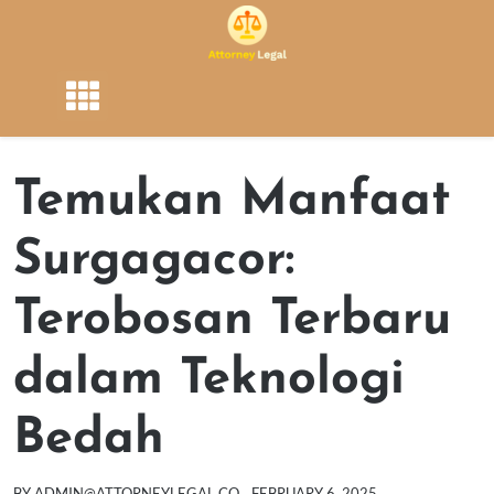
Skip
to
content
Temukan Manfaat
Surgagacor:
Terobosan Terbaru
dalam Teknologi
Bedah
BY
ADMIN@ATTORNEYLEGAL.CO
FEBRUARY 6, 2025