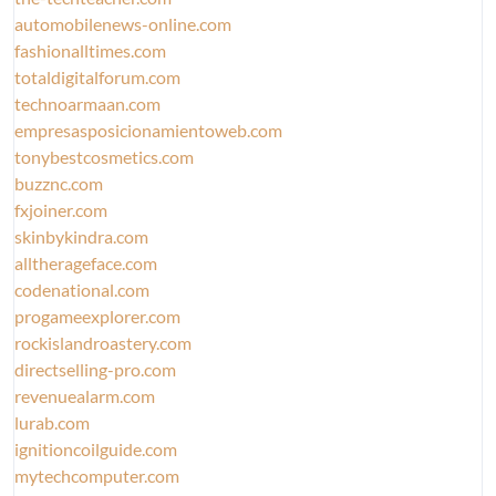
automobilenews-online.com
fashionalltimes.com
totaldigitalforum.com
technoarmaan.com
empresasposicionamientoweb.com
tonybestcosmetics.com
buzznc.com
fxjoiner.com
skinbykindra.com
alltherageface.com
codenational.com
progameexplorer.com
rockislandroastery.com
directselling-pro.com
revenuealarm.com
lurab.com
ignitioncoilguide.com
mytechcomputer.com