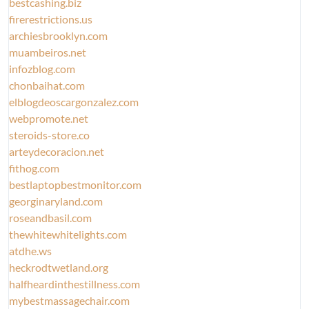
bestcashing.biz
firerestrictions.us
archiesbrooklyn.com
muambeiros.net
infozblog.com
chonbaihat.com
elblogdeoscargonzalez.com
webpromote.net
steroids-store.co
arteydecoracion.net
fithog.com
bestlaptopbestmonitor.com
georginaryland.com
roseandbasil.com
thewhitewhitelights.com
atdhe.ws
heckrodtwetland.org
halfheardinthestillness.com
mybestmassagechair.com