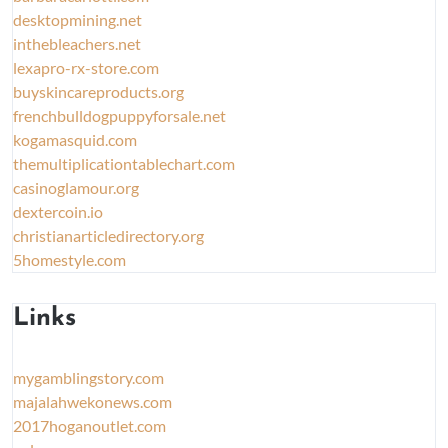
desktopmining.net
inthebleachers.net
lexapro-rx-store.com
buyskincareproducts.org
frenchbulldogpuppyforsale.net
kogamasquid.com
themultiplicationtablechart.com
casinoglamour.org
dextercoin.io
christianarticledirectory.org
5homestyle.com
Links
mygamblingstory.com
majalahwekonews.com
2017hoganoutlet.com