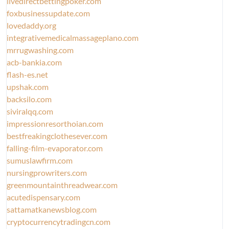
livedirectbettingpoker.com
foxbusinessupdate.com
lovedaddy.org
integrativemedicalmassageplano.com
mrrugwashing.com
acb-bankia.com
flash-es.net
upshak.com
backsilo.com
siviralqq.com
impressionresorthoian.com
bestfreakingclothesever.com
falling-film-evaporator.com
sumuslawfirm.com
nursingprowriters.com
greenmountainthreadwear.com
acutedispensary.com
sattamatkanewsblog.com
cryptocurrencytradingcn.com