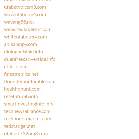
ufabetvoicem3.com
waveufabetm4.com
wayang88.net
websiteufabetm4.com
whiteufabetm4.com
anikalappy.com
dininghelsinki.info
duanfrescariverside.info
etilerx.com
finestreplica.net
flounderandfumble.com
healthohunt.com
retefuturah.info
smartinvestinginfo.info
technewsalliance.com
technonetmarket.com
tedstanger.net
ufabett732um3.com