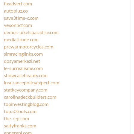
fixadvert.com
autopluz.co
save3time-c.com
vexonhcf.com
demos-pixelsparadise.com
mediatitude.com
prewarmotorcycles.com
simracinglinks.com
dosyamerkezi.net
le-surrealisme.com
showcasebeauty.com
insurancepolicyexpert.com
statkeycompany.com
carolinadeckbuilders.com
topinvestingblog.com
top50tools.com
the-rep.com
saltyfranks.com
annerani.com