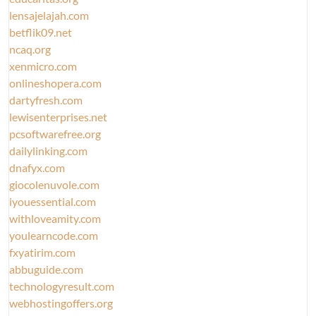
lensajelajah.com
betflik09.net
ncaq.org
xenmicro.com
onlineshopera.com
dartyfresh.com
lewisenterprises.net
pcsoftwarefree.org
dailylinking.com
dnafyx.com
giocolenuvole.com
iyouessential.com
withloveamity.com
youlearncode.com
fxyatirim.com
abbuguide.com
technologyresult.com
webhostingoffers.org