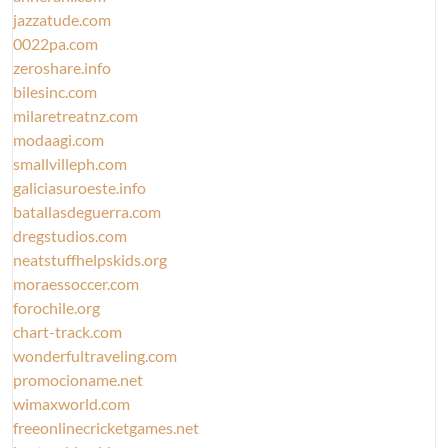
jazzatude.com
0022pa.com
zeroshare.info
bilesinc.com
milaretreatnz.com
modaagi.com
smallvilleph.com
galiciasuroeste.info
batallasdeguerra.com
dregstudios.com
neatstuffhelpskids.org
moraessoccer.com
forochile.org
chart-track.com
wonderfultraveling.com
promocioname.net
wimaxworld.com
freeonlinecricketgames.net