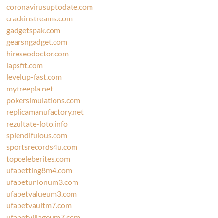
coronavirusuptodate.com
crackinstreams.com
gadgetspak.com
gearsngadget.com
hireseodoctor.com
lapsfit.com
levelup-fast.com
mytreepla.net
pokersimulations.com
replicamanufactory.net
rezultate-loto.info
splendifulous.com
sportsrecords4u.com
topceleberites.com
ufabetting8m4.com
ufabetunionum3.com
ufabetvalueum3.com
ufabetvaultm7.com
ufabetvillageum7.com