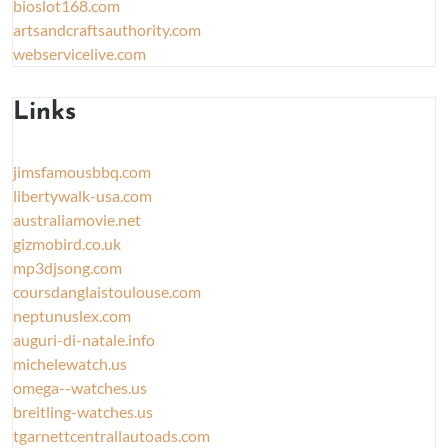
bioslot168.com
artsandcraftsauthority.com
webservicelive.com
Links
jimsfamousbbq.com
libertywalk-usa.com
australiamovie.net
gizmobird.co.uk
mp3djsong.com
coursdanglaistoulouse.com
neptunuslex.com
auguri-di-natale.info
michelewatch.us
omega--watches.us
breitling-watches.us
tgarnettcentrallautoads.com