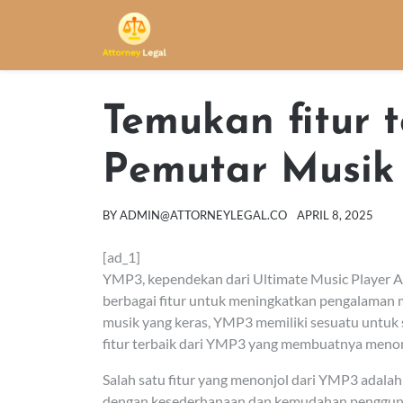
Skip
to
content
Temukan fitur 
Pemutar Musik
BY
ADMIN@ATTORNEYLEGAL.CO
APRIL 8, 2025
[ad_1]
YMP3, kependekan dari Ultimate Music Player A
berbagai fitur untuk meningkatkan pengalaman
musik yang keras, YMP3 memiliki sesuatu untuk s
fitur terbaik dari YMP3 yang membuatnya menonjo
Salah satu fitur yang menonjol dari YMP3 adalah
dengan kesederhanaan dan kemudahan pengguna