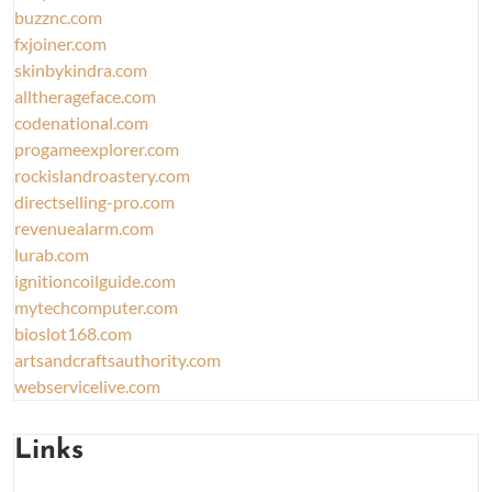
buzznc.com
fxjoiner.com
skinbykindra.com
alltherageface.com
codenational.com
progameexplorer.com
rockislandroastery.com
directselling-pro.com
revenuealarm.com
lurab.com
ignitioncoilguide.com
mytechcomputer.com
bioslot168.com
artsandcraftsauthority.com
webservicelive.com
Links