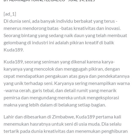
[ad_1]
Di dunia seni, ada banyak individu berbakat yang terus -
menerus mendorong batas -batas kreativitas dan inovasi.
Seorang bintang yang sedang naik daun yang telah membuat
gelombang di industri ini adalah pikiran kreatif di balik
Kuda189.
Kuda189, seorang seniman yang dikenal karena karya-
karyanya yang mencolok dan menggugah pikiran, dengan
cepat mendapatkan pengakuan atas gaya dan pendekatannya
yang unik terhadap seni. Karyanya sering menampilkan warna
-warna cerah, garis tebal, dan detail rumit yang menarik
pemirsa dan mengundang mereka untuk mengeksplorasi
makna yang lebih dalam di belakang setiap bagian.
Lahir dan dibesarkan di Zimbabwe, Kuda189 pertama kali
menemukan hasratnya untuk seni di usia muda. Dia selalu
tertarik pada dunia kreativitas dan menemukan penghiburan