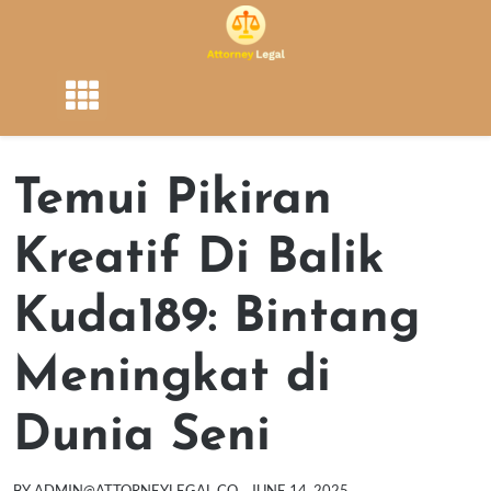
Skip
to
content
Temui Pikiran
Kreatif Di Balik
Kuda189: Bintang
Meningkat di
Dunia Seni
BY
ADMIN@ATTORNEYLEGAL.CO
JUNE 14, 2025