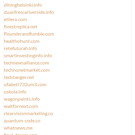
dininghelsinki.info
duanfrescariverside.info
etilerx.com
finestreplica.net
flounderandfumble.com
healthohunt.com
retefuturah.info
smartinvestinginfo.info
technewsalliance.com
technonetmarket.com
tedstanger.net
ufabett732um3.com
uskola.info
wagonpaints.info
waitfornext.com
clearvisionmarketing.co
quantum-code.co
whatnews.me
final-dream.com