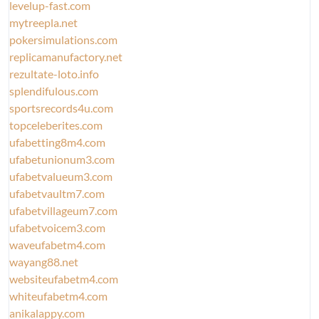
levelup-fast.com
mytreepla.net
pokersimulations.com
replicamanufactory.net
rezultate-loto.info
splendifulous.com
sportsrecords4u.com
topceleberites.com
ufabetting8m4.com
ufabetunionum3.com
ufabetvalueum3.com
ufabetvaultm7.com
ufabetvillageum7.com
ufabetvoicem3.com
waveufabetm4.com
wayang88.net
websiteufabetm4.com
whiteufabetm4.com
anikalappy.com