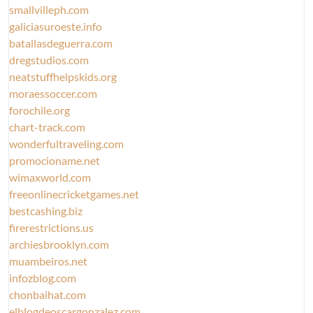
smallvilleph.com
galiciasuroeste.info
batallasdeguerra.com
dregstudios.com
neatstuffhelpskids.org
moraessoccer.com
forochile.org
chart-track.com
wonderfultraveling.com
promocioname.net
wimaxworld.com
freeonlinecricketgames.net
bestcashing.biz
firerestrictions.us
archiesbrooklyn.com
muambeiros.net
infozblog.com
chonbaihat.com
elblogdeoscargonzalez.com