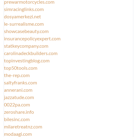
prewarmotorcycles.com
simracinglinks.com
dosyamerkezi.net
le-surrealisme.com
showcasebeauty.com
insurancepolicyexpert.com
statkeycompany.com
carolinadeckbuilders.com
topinvestingblog.com
top50tools.com
the-rep.com
saltyfranks.com
annerani.com
jazzatude.com
0022pa.com
zeroshare.info
bilesinc.com
milaretreatnz.com
modaagi.com