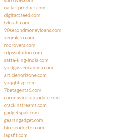
nailartproduct.com
digitactseed.com
lvlcraft.com
90secondmoneyloans.com
xenmicro.com
rodrovers.com
tripssolution.com
satta-king-india.com
yukigassencanada.com
articlehorizone.com
yuqqbbzp.com
7betagents6.com
coronavirusuptodate.com
crackinstreams.com
gadgetspak.com
gearsngadget.com
hireseodoctor.com
lapsfit.com