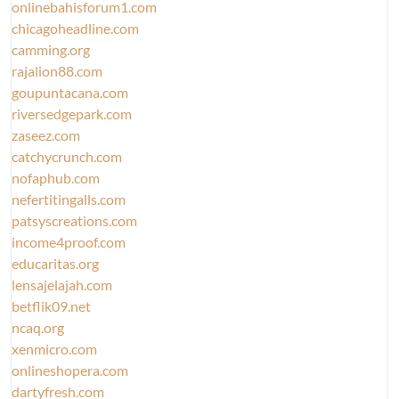
onlinebahisforum1.com
chicagoheadline.com
camming.org
rajalion88.com
goupuntacana.com
riversedgepark.com
zaseez.com
catchycrunch.com
nofaphub.com
nefertitingalls.com
patsyscreations.com
income4proof.com
educaritas.org
lensajelajah.com
betflik09.net
ncaq.org
xenmicro.com
onlineshopera.com
dartyfresh.com