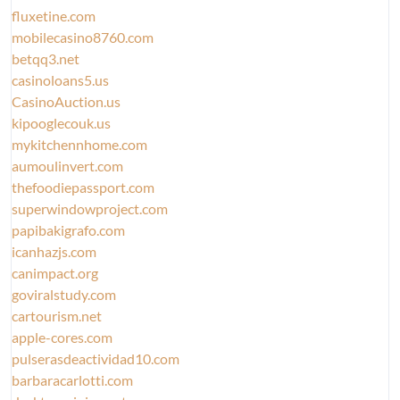
fluxetine.com
mobilecasino8760.com
betqq3.net
casinoloans5.us
CasinoAuction.us
kipooglecouk.us
mykitchennhome.com
aumoulinvert.com
thefoodiepassport.com
superwindowproject.com
papibakigrafo.com
icanhazjs.com
canimpact.org
goviralstudy.com
cartourism.net
apple-cores.com
pulserasdeactividad10.com
barbaracarlotti.com