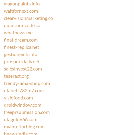
wagonpaints.info
waitfornext.com
clearvisionmarketing.co
quantum-code.co
whatnews.me
final-dream.com
finest-replica.net
gestioneinh.info
prosportdaily.net
salesinvest22.com
teseract.org
trendy-ama-shop.com
ufabett732m7.com
visiofood.com
droidwindow.com
freeprsubmission.com
ufagold666.com
myinteriorblog.com
bnewsindia.com