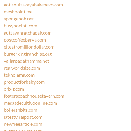
gotisouizakayabakeneko.com
meshpoint.me
spongebob.net
busyboxintl.com
auttayanratchapak.com
postcoffeebarva.com
elteatromilliondollar.com
burgerkingfranchise.org
vallarpadathamma.net
realworldsize.com
teknolama.com
productforbaby.com
orb-z.com
fosterscoachhousetavern.com
mesasdecultivoonline.com
boilersnbits.com
latestviralpost.com
newfreearticle.com
blitzpowerusa.com