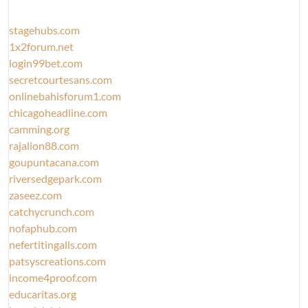
stagehubs.com
1x2forum.net
login99bet.com
secretcourtesans.com
onlinebahisforum1.com
chicagoheadline.com
camming.org
rajalion88.com
goupuntacana.com
riversedgepark.com
zaseez.com
catchycrunch.com
nofaphub.com
nefertitingalls.com
patsyscreations.com
income4proof.com
educaritas.org