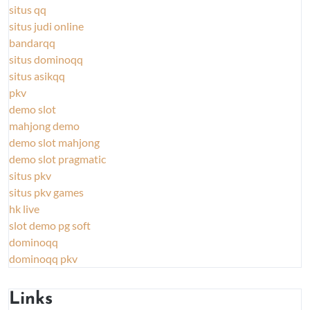
situs qq
situs judi online
bandarqq
situs dominoqq
situs asikqq
pkv
demo slot
mahjong demo
demo slot mahjong
demo slot pragmatic
situs pkv
situs pkv games
hk live
slot demo pg soft
dominoqq
dominoqq pkv
Links