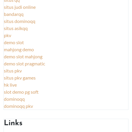
situs judi online
bandarqq
situs dominoqq
situs asikqq
pkv
demo slot
mahjong demo
demo slot mahjong
demo slot pragmatic
situs pkv
situs pkv games
hk live
slot demo pg soft
dominoqq
dominoqq pkv
Links