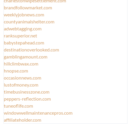
charlestonwipesettlement.com
brandfollowmarket.com
weeklyjobnews.com
countyanimalshelter.com
adwebtagging.com
ranksuperior.net
babystepahead.com
destinationoverlooked.com
gamblingamount.com
hillclimbwax.com
hnopse.com
occasionnews.com
lustofmoney.com
timebusinesszone.com
peppers-reflection.com
tuneoflife.com
windowwellmaintenancepros.com
affiliateholder.com