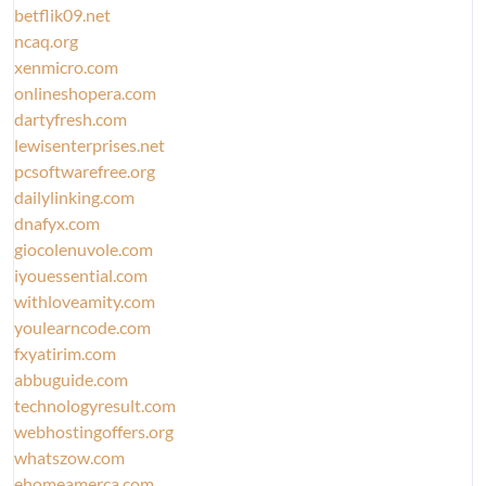
betflik09.net
ncaq.org
xenmicro.com
onlineshopera.com
dartyfresh.com
lewisenterprises.net
pcsoftwarefree.org
dailylinking.com
dnafyx.com
giocolenuvole.com
iyouessential.com
withloveamity.com
youlearncode.com
fxyatirim.com
abbuguide.com
technologyresult.com
webhostingoffers.org
whatszow.com
ehomeamerca.com