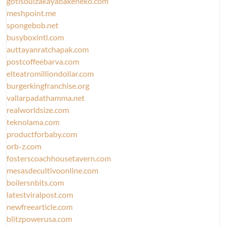
gotisouizakayabakeneko.com
meshpoint.me
spongebob.net
busyboxintl.com
auttayanratchapak.com
postcoffeebarva.com
elteatromilliondollar.com
burgerkingfranchise.org
vallarpadathamma.net
realworldsize.com
teknolama.com
productforbaby.com
orb-z.com
fosterscoachhousetavern.com
mesasdecultivoonline.com
boilersnbits.com
latestviralpost.com
newfreearticle.com
blitzpowerusa.com