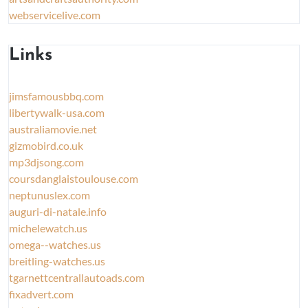
webservicelive.com
Links
jimsfamousbbq.com
libertywalk-usa.com
australiamovie.net
gizmobird.co.uk
mp3djsong.com
coursdanglaistoulouse.com
neptunuslex.com
auguri-di-natale.info
michelewatch.us
omega--watches.us
breitling-watches.us
tgarnettcentrallautoads.com
fixadvert.com