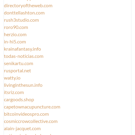
directoryoftheweb.com
donttellashton.com
rush3studio.com
roro90.com
herzio.com
in-hi5.com
krainafantasy.info
todas-noticias.com
senikartu.com
rusportal.net
watty.io
livinginthesun.info
itsriz.com
cargoods.shop
capetownacupuncture.com
bitcoinvideospro.com
cosmiccrowcollective.com
alain-jacquet.com