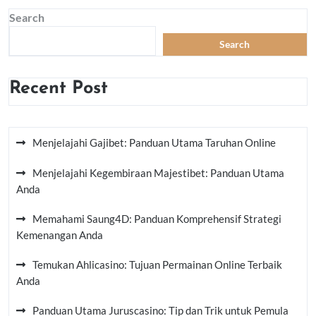
Search
Search
Recent Post
Menjelajahi Gajibet: Panduan Utama Taruhan Online
Menjelajahi Kegembiraan Majestibet: Panduan Utama
Anda
Memahami Saung4D: Panduan Komprehensif Strategi
Kemenangan Anda
Temukan Ahlicasino: Tujuan Permainan Online Terbaik
Anda
Panduan Utama Juruscasino: Tip dan Trik untuk Pemula