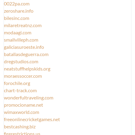
0022pa.com
zeroshare.info
bilesinc.com
milaretreatnz.com
modaagi.com
smallvilleph.com
galiciasuroeste.info
batallasdeguerra.com
dregstudios.com
neatstuffhelpskids.org
moraessoccer.com
forochile.org
chart-track.com
wonderfultraveling.com
promocioname.net
wimaxworld.com
freeonlinecricketgames.net
bestcashing.biz
firerestrictions.us