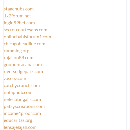
stagehubs.com
1x2forum.net
login99bet.com
secretcourtesans.com
onlinebahisforum1.com
chicagoheadline.com
camming.org
rajalion88.com
goupuntacana.com
riversedgepark.com
zaseez.com
catchycrunch.com
nofaphub.com
nefertitingalls.com
patsyscreations.com
income4proof.com
educaritas.org
lensajelajah.com