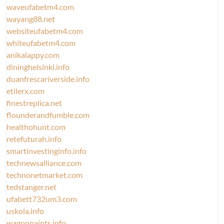
waveufabetm4.com
wayang88.net
websiteufabetm4.com
whiteufabetm4.com
anikalappy.com
dininghelsinki.info
duanfrescariverside.info
etilerx.com
finestreplica.net
flounderandfumble.com
healthohunt.com
retefuturah.info
smartinvestinginfo.info
technewsalliance.com
technonetmarket.com
tedstanger.net
ufabett732um3.com
uskola.info
wagonpaints.info