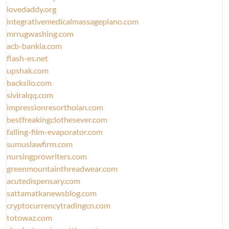
lovedaddy.org
integrativemedicalmassageplano.com
mrrugwashing.com
acb-bankia.com
flash-es.net
upshak.com
backsilo.com
siviralqq.com
impressionresorthoian.com
bestfreakingclothesever.com
falling-film-evaporator.com
sumuslawfirm.com
nursingprowriters.com
greenmountainthreadwear.com
acutedispensary.com
sattamatkanewsblog.com
cryptocurrencytradingcn.com
totowaz.com