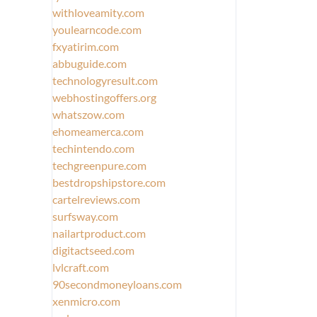
withloveamity.com
youlearncode.com
fxyatirim.com
abbuguide.com
technologyresult.com
webhostingoffers.org
whatszow.com
ehomeamerca.com
techintendo.com
techgreenpure.com
bestdropshipstore.com
cartelreviews.com
surfsway.com
nailartproduct.com
digitactseed.com
lvlcraft.com
90secondmoneyloans.com
xenmicro.com