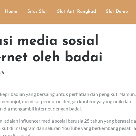
Home
Situs Slot
Slot Anti Rungkad
Slot Demo
si media sosial
rnet oleh badai
25
n kepribadian yang bersaing untuk perhatian dan pengikut. Namun,
ng menonjol, memikat penonton dengan kontennya yang unik dan
n dia mengambil internet dengan badai.
 adalah influencer media sosial berusia 25 tahun yang berasal da
ngikut di Instagram dan saluran YouTube yang berkembang pesat, ia
a media sosial.