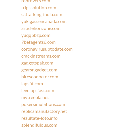
rodrovers.com
tripssolution.com
satta-king-india.com
yukigassencanada.com
articlehorizone.com
yuqqbbzp.com
7betagents6.com
coronavirusuptodate.com
crackinstreams.com
gadgetspak.com
gearsngadget.com
hireseodoctor.com
lapsfit.com
levelup-fast.com
mytreepla.net
pokersimulations.com
replicamanufactory.net
rezultate-loto.info
splendifulous.com