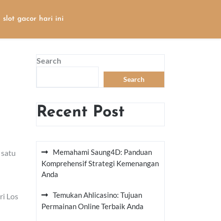
slot gacor hari ini
Search
Search
Recent Post
Memahami Saung4D: Panduan
 satu
Komprehensif Strategi Kemenangan
Anda
Temukan Ahlicasino: Tujuan
ri Los
Permainan Online Terbaik Anda