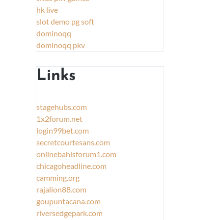
hk live
slot demo pg soft
dominoqq
dominoqq pkv
Links
stagehubs.com
1x2forum.net
login99bet.com
secretcourtesans.com
onlinebahisforum1.com
chicagoheadline.com
camming.org
rajalion88.com
goupuntacana.com
riversedgepark.com