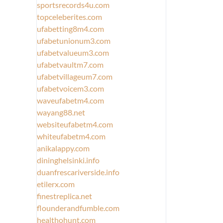
sportsrecords4u.com
topceleberites.com
ufabetting8m4.com
ufabetunionum3.com
ufabetvalueum3.com
ufabetvaultm7.com
ufabetvillageum7.com
ufabetvoicem3.com
waveufabetm4.com
wayang88.net
websiteufabetm4.com
whiteufabetm4.com
anikalappy.com
dininghelsinki.info
duanfrescariverside.info
etilerx.com
finestreplica.net
flounderandfumble.com
healthohunt.com