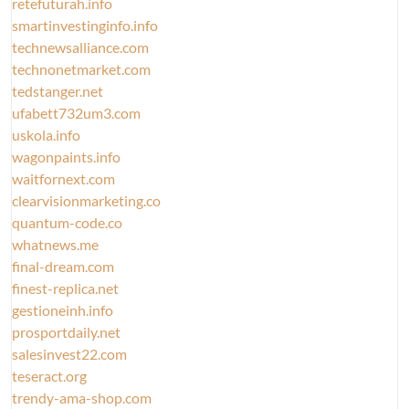
retefuturah.info
smartinvestinginfo.info
technewsalliance.com
technonetmarket.com
tedstanger.net
ufabett732um3.com
uskola.info
wagonpaints.info
waitfornext.com
clearvisionmarketing.co
quantum-code.co
whatnews.me
final-dream.com
finest-replica.net
gestioneinh.info
prosportdaily.net
salesinvest22.com
teseract.org
trendy-ama-shop.com