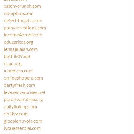
catchycrunch.com
nofaphub.com
nefertitingalls.com
patsyscreations.com
income4proof.com
educaritas.org
lensajelajah.com
betflik09.net
ncaq.org
xenmicro.com
onlineshopera.com
dartyfresh.com
lewisenterprises.net
pcsoftwarefree.org
dailylinking.com
dnafyx.com
giocolenuvole.com
iyouessential.com