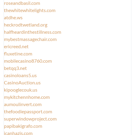
roseandbasil.com
thewhitewhitelights.com
atdhe.ws
heckrodtwetland.org
halfheardinthestillness.com
mybestmassagechair.com
ericreed.net
fluxetine.com
mobilecasino8760.com
betqq3.net
casinoloans5.us
CasinoAuction.us
kipooglecouk.us
mykitchennhome.com
aumoulinvert.com
thefoodiepassport.com
superwindowproject.com
papibakigrafo.com
icanhazjs.com