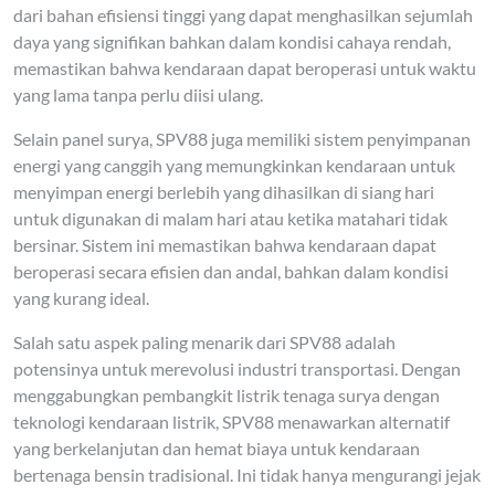
dari bahan efisiensi tinggi yang dapat menghasilkan sejumlah
daya yang signifikan bahkan dalam kondisi cahaya rendah,
memastikan bahwa kendaraan dapat beroperasi untuk waktu
yang lama tanpa perlu diisi ulang.
Selain panel surya, SPV88 juga memiliki sistem penyimpanan
energi yang canggih yang memungkinkan kendaraan untuk
menyimpan energi berlebih yang dihasilkan di siang hari
untuk digunakan di malam hari atau ketika matahari tidak
bersinar. Sistem ini memastikan bahwa kendaraan dapat
beroperasi secara efisien dan andal, bahkan dalam kondisi
yang kurang ideal.
Salah satu aspek paling menarik dari SPV88 adalah
potensinya untuk merevolusi industri transportasi. Dengan
menggabungkan pembangkit listrik tenaga surya dengan
teknologi kendaraan listrik, SPV88 menawarkan alternatif
yang berkelanjutan dan hemat biaya untuk kendaraan
bertenaga bensin tradisional. Ini tidak hanya mengurangi jejak