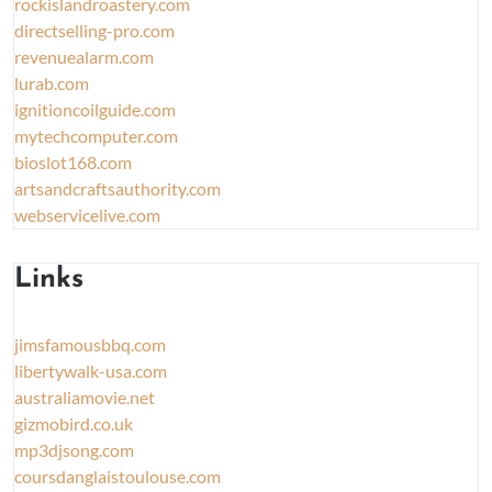
rockislandroastery.com
directselling-pro.com
revenuealarm.com
lurab.com
ignitioncoilguide.com
mytechcomputer.com
bioslot168.com
artsandcraftsauthority.com
webservicelive.com
Links
jimsfamousbbq.com
libertywalk-usa.com
australiamovie.net
gizmobird.co.uk
mp3djsong.com
coursdanglaistoulouse.com