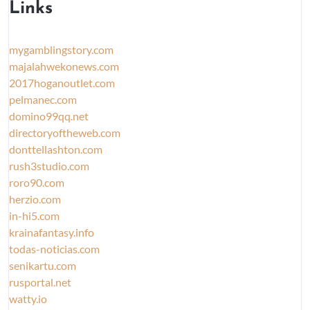
Links
mygamblingstory.com
majalahwekonews.com
2017hoganoutlet.com
pelmanec.com
domino99qq.net
directoryoftheweb.com
donttellashton.com
rush3studio.com
roro90.com
herzio.com
in-hi5.com
krainafantasy.info
todas-noticias.com
senikartu.com
rusportal.net
watty.io