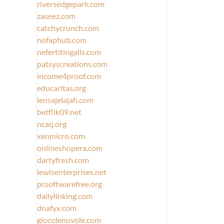
riversedgepark.com
zaseez.com
catchycrunch.com
nofaphub.com
nefertitingalls.com
patsyscreations.com
income4proof.com
educaritas.org
lensajelajah.com
betflik09.net
ncaq.org
xenmicro.com
onlineshopera.com
dartyfresh.com
lewisenterprises.net
pcsoftwarefree.org
dailylinking.com
dnafyx.com
giocolenuvole.com