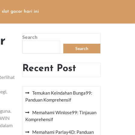
slot gacor hari ini
Search
r
Search
Recent Post
erlihat
egi,
Temukan Keindahan Bunga99:
Panduan Komprehensif
guna.
Memahami Winlose99: Tinjauan
GCWIN
Komprehensif
 dalam
Memahami Parlay4D: Panduan