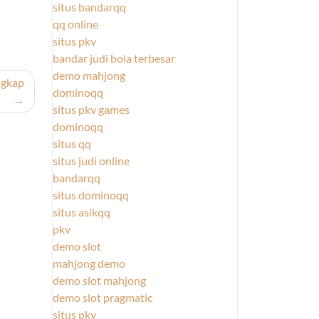
situs bandarqq
qq online
situs pkv
bandar judi bola terbesar
demo mahjong
ngkap
dominoqq
situs pkv games
dominoqq
situs qq
situs judi online
bandarqq
situs dominoqq
situs asikqq
pkv
demo slot
mahjong demo
demo slot mahjong
demo slot pragmatic
situs pkv