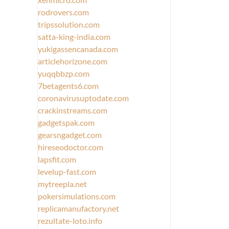
rodrovers.com
tripssolution.com
satta-king-india.com
yukigassencanada.com
articlehorizone.com
yuqqbbzp.com
7betagents6.com
coronavirusuptodate.com
crackinstreams.com
gadgetspak.com
gearsngadget.com
hireseodoctor.com
lapsfit.com
levelup-fast.com
mytreepla.net
pokersimulations.com
replicamanufactory.net
rezultate-loto.info