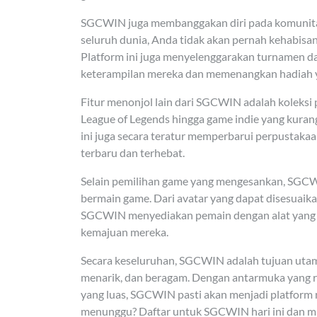
SGCWIN juga membanggakan diri pada komunita
seluruh dunia, Anda tidak akan pernah kehabisa
Platform ini juga menyelenggarakan turnamen d
keterampilan mereka dan memenangkan hadiah 
Fitur menonjol lain dari SGCWIN adalah koleksi p
League of Legends hingga game indie yang kurang
ini juga secara teratur memperbarui perpustaka
terbaru dan terhebat.
Selain pemilihan game yang mengesankan, SGC
bermain game. Dari avatar yang dapat disesuaik
SGCWIN menyediakan pemain dengan alat yang m
kemajuan mereka.
Secara keseluruhan, SGCWIN adalah tujuan uta
menarik, dan beragam. Dengan antarmuka yang 
yang luas, SGCWIN pasti akan menjadi platfor
menunggu? Daftar untuk SGCWIN hari ini dan mul