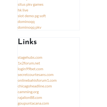
situs pkv games
hk live
slot demo pg soft
dominoqq
dominoqq pkv
Links
stagehubs.com
1x2forum.net
login99bet.com
secretcourtesans.com
onlinebahisforum1.com
chicagoheadline.com
camming.org
rajalion88.com
goupuntacana.com