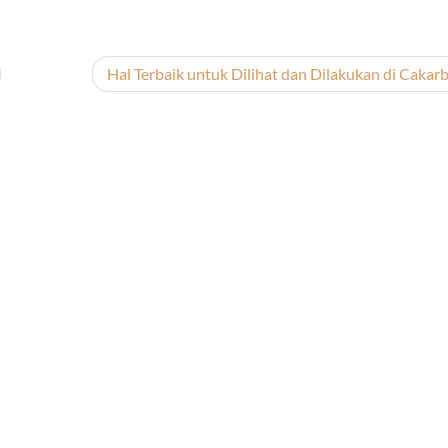
Hal Terbaik untuk Dilihat dan Dilakukan di Cakar