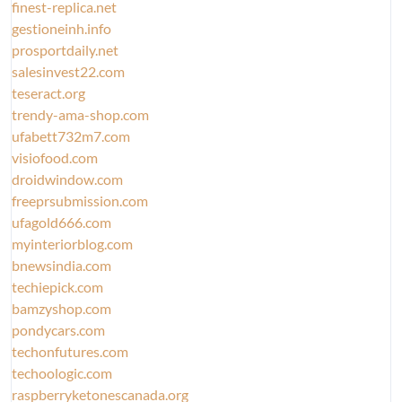
finest-replica.net
gestioneinh.info
prosportdaily.net
salesinvest22.com
teseract.org
trendy-ama-shop.com
ufabett732m7.com
visiofood.com
droidwindow.com
freeprsubmission.com
ufagold666.com
myinteriorblog.com
bnewsindia.com
techiepick.com
bamzyshop.com
pondycars.com
techonfutures.com
techoologic.com
raspberryketonescanada.org