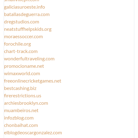
galiciasuroeste.info
batallasdeguerra.com
dregstudios.com
neatstuffhelpskids.org
moraessoccer.com
forochile.org
chart-track.com
wonderfultraveling.com
promocioname.net
wimaxworld.com
freeonlinecricketgames.net
bestcashing.biz
firerestrictions.us
archiesbrooklyn.com
muambeiros.net
infozblog.com
chonbaihat.com
elblogdeoscargonzalez.com