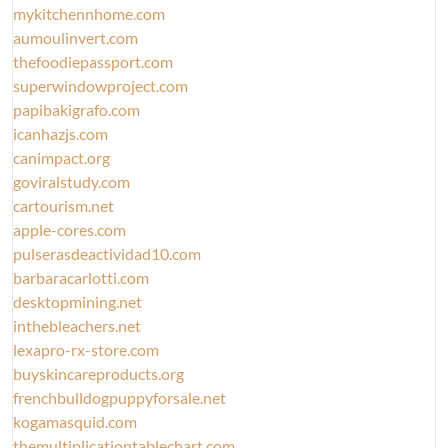
mykitchennhome.com
aumoulinvert.com
thefoodiepassport.com
superwindowproject.com
papibakigrafo.com
icanhazjs.com
canimpact.org
goviralstudy.com
cartourism.net
apple-cores.com
pulserasdeactividad10.com
barbaracarlotti.com
desktopmining.net
inthebleachers.net
lexapro-rx-store.com
buyskincareproducts.org
frenchbulldogpuppyforsale.net
kogamasquid.com
themultiplicationtablechart.com