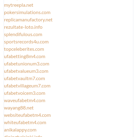
mytreepla.net
pokersimulations.com
replicamanufactory.net
rezultate-loto.info
splendifulous.com
sportsrecords4u.com
topceleberites.com
ufabetting8m4.com
ufabetunionum3.com
ufabetvalueum3.com
ufabetvaultm7.com
ufabetvillageum7.com
ufabetvoicem3.com
waveufabetm4.com
wayang88.net
websiteufabetm4.com
whiteufabetm4.com
anikalappy.com
dininghelsinki.info