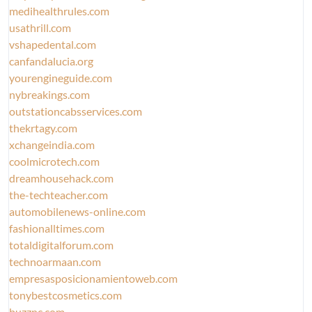
medihealthrules.com
usathrill.com
vshapedental.com
canfandalucia.org
yourengineguide.com
nybreakings.com
outstationcabsservices.com
thekrtagy.com
xchangeindia.com
coolmicrotech.com
dreamhousehack.com
the-techteacher.com
automobilenews-online.com
fashionalltimes.com
totaldigitalforum.com
technoarmaan.com
empresasposicionamientoweb.com
tonybestcosmetics.com
buzznc.com