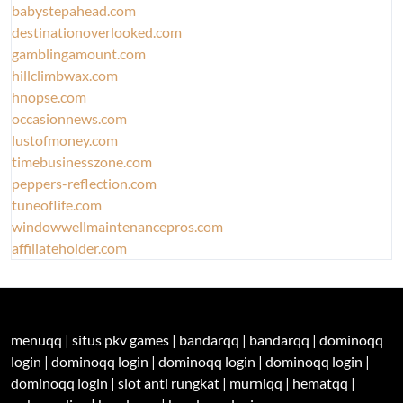
babystepahead.com
destinationoverlooked.com
gamblingamount.com
hillclimbwax.com
hnopse.com
occasionnews.com
lustofmoney.com
timebusinesszone.com
peppers-reflection.com
tuneoflife.com
windowwellmaintenancepros.com
affiliateholder.com
menuqq
|
situs pkv games
|
bandarqq
|
bandarqq
|
dominoqq
login
|
dominoqq login
|
dominoqq login
|
dominoqq login
|
dominoqq login
|
slot anti rungkat
|
murniqq
|
hematqq
|