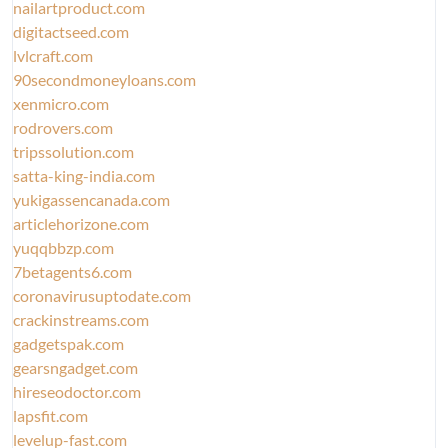
nailartproduct.com
digitactseed.com
lvlcraft.com
90secondmoneyloans.com
xenmicro.com
rodrovers.com
tripssolution.com
satta-king-india.com
yukigassencanada.com
articlehorizone.com
yuqqbbzp.com
7betagents6.com
coronavirusuptodate.com
crackinstreams.com
gadgetspak.com
gearsngadget.com
hireseodoctor.com
lapsfit.com
levelup-fast.com