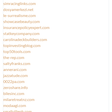
simracinglinks.com
dosyamerkezi.net
le-surrealisme.com
showcasebeauty.com
insurancepolicyexpert.com
statkeycompany.com
carolinadeckbuilders.com
topinvestingblog.com
top50tools.com
the-rep.com
saltyfranks.com
annerani.com
jazzatude.com
0022pa.com
zeroshare.info
bilesinc.com
milaretreatnz.com
modaagi.com
smallvilleph.com