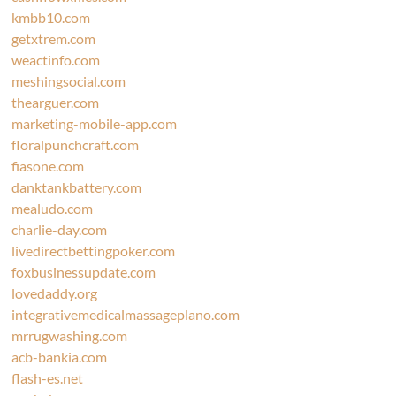
kmbb10.com
getxtrem.com
weactinfo.com
meshingsocial.com
thearguer.com
marketing-mobile-app.com
floralpunchcraft.com
fiasone.com
danktankbattery.com
mealudo.com
charlie-day.com
livedirectbettingpoker.com
foxbusinessupdate.com
lovedaddy.org
integrativemedicalmassageplano.com
mrrugwashing.com
acb-bankia.com
flash-es.net