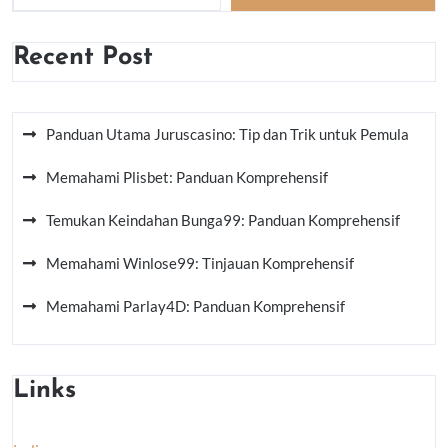
Recent Post
Panduan Utama Juruscasino: Tip dan Trik untuk Pemula
Memahami Plisbet: Panduan Komprehensif
Temukan Keindahan Bunga99: Panduan Komprehensif
Memahami Winlose99: Tinjauan Komprehensif
Memahami Parlay4D: Panduan Komprehensif
Links