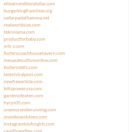
elteatromilliondollar.com
burgerkingfranchise.org
vallarpadathamma.net
realworldsize.com
teknolama.com
productforbaby.com
orb-z.com
fosterscoachhousetavern.com
mesasdecultivoonline.com
boilersnbits.com
latestviralpost.com
newfreearticle.com
blitzpowerusa.com
gardenofeaten.com
hycys05.com
onemoremilerunning.com
snowboardsteez.com
instagrambioforgirls.com
cashflowxfiles.com