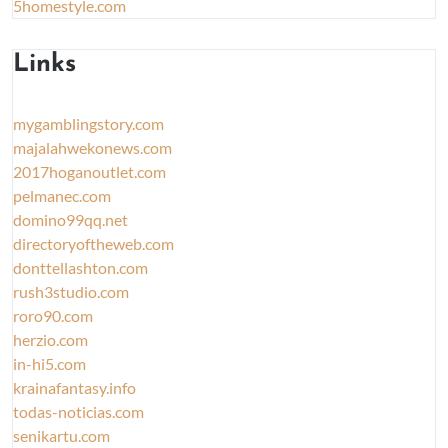
5homestyle.com
Links
mygamblingstory.com
majalahwekonews.com
2017hoganoutlet.com
pelmanec.com
domino99qq.net
directoryoftheweb.com
donttellashton.com
rush3studio.com
roro90.com
herzio.com
in-hi5.com
krainafantasy.info
todas-noticias.com
senikartu.com