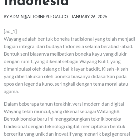
Indonesia
BY
ADMIN@ATTORNEYLEGAL.CO
JANUARY 26, 2025
[ad_1]
Wayang adalah bentuk boneka tradisional yang telah menjadi
bagian integral dari budaya Indonesia selama berabad -abad.
Bentuk seni biasanya melibatkan boneka kayu yang diukir
dengan rumit, yang dikenal sebagai Wayang Kulit, yang
dimanipulasi oleh dalang di balik layar backlit. Kisah -kisah
yang diberlakukan oleh boneka biasanya didasarkan pada
epos dan legenda kuno, seringkali dengan tema moral atau
agama.
Dalam beberapa tahun terakhir, versi modern dan digital
Wayang telah muncul, yang dikenal sebagai Watang88.
Bentuk boneka baru ini menggabungkan teknik boneka
tradisional dengan teknologi digital, menciptakan bentuk
bercerita yang unik dan inovatif yang menarik bagi generasi