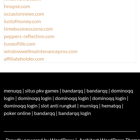
hnopse.com
occasionnews.com
lustofmoney.com
timebusinesszone.com
peppers-reflection.com
tuneoflife.com
windowwellmaintenancepros.com
affiliateholder.com
menuqq
|
situs pkv games
|
bandarqq
|
bandarqq
|
dominoqq
login
|
dominoqq login
|
dominoqq login
|
dominoqq login
|
dominoqq login
|
slot anti rungkat
|
murniqq
|
hematqq
|
poker online
|
bandarqq
|
bandarqq login
Proudly powered by WordPress
|
Architect WordPress Theme