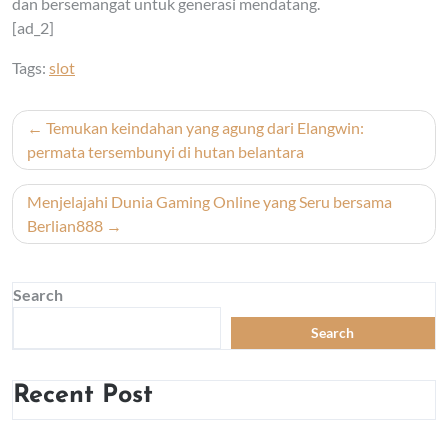
dan bersemangat untuk generasi mendatang.
[ad_2]
Tags:
slot
Post
Temukan keindahan yang agung dari Elangwin:
navigation
permata tersembunyi di hutan belantara
Menjelajahi Dunia Gaming Online yang Seru bersama
Berlian888
Search
Search
Recent Post