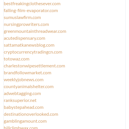
bestfreakingclothesever.com
falling-film-evaporator.com
sumuslawfirm.com
nursingprowriters.com
greenmountainthreadwear.com
acutedispensary.com
sattamatkanewsblog.com
cryptocurrencytradingcn.com
totowaz.com
charlestonwipesettlement.com
brandfollowmarket.com
weeklyjobnews.com
countyanimalshelter.com
adwebtagging.com
ranksuperior.net
babystepahead.com
destinationoverlooked.com
gamblingamount.com
hillclimbwax.com