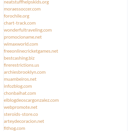
neatstuffhelpskids.org
moraessoccer.com
forochile.org
chart-track.com
wonderfultraveling.com
promocioname.net
wimaxworld.com
freeonlinecricketgames.net
bestcashing.biz
firerestrictions.us
archiesbrooklyn.com
muambeiros.net
infozblog.com
chonbaihat.com
elblogdeoscargonzalez.com
webpromote.net
steroids-store.co
arteydecoracion.net
fithog.com