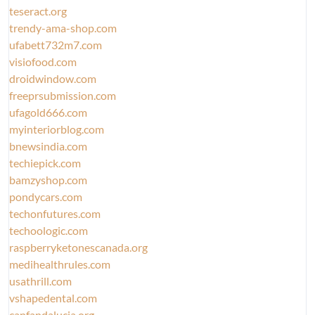
teseract.org
trendy-ama-shop.com
ufabett732m7.com
visiofood.com
droidwindow.com
freeprsubmission.com
ufagold666.com
myinteriorblog.com
bnewsindia.com
techiepick.com
bamzyshop.com
pondycars.com
techonfutures.com
techoologic.com
raspberryketonescanada.org
medihealthrules.com
usathrill.com
vshapedental.com
canfandalucia.org