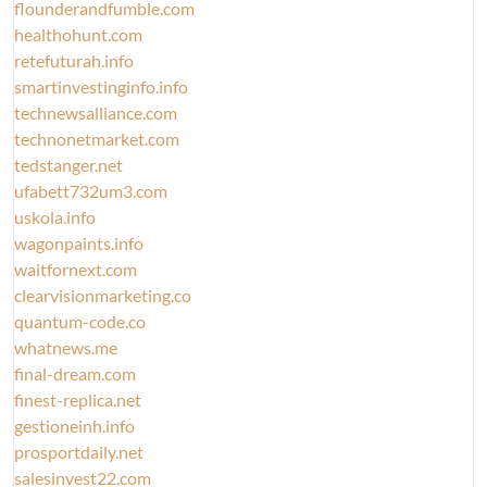
flounderandfumble.com
healthohunt.com
retefuturah.info
smartinvestinginfo.info
technewsalliance.com
technonetmarket.com
tedstanger.net
ufabett732um3.com
uskola.info
wagonpaints.info
waitfornext.com
clearvisionmarketing.co
quantum-code.co
whatnews.me
final-dream.com
finest-replica.net
gestioneinh.info
prosportdaily.net
salesinvest22.com