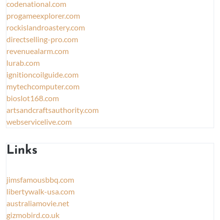
codenational.com
progameexplorer.com
rockislandroastery.com
directselling-pro.com
revenuealarm.com
lurab.com
ignitioncoilguide.com
mytechcomputer.com
bioslot168.com
artsandcraftsauthority.com
webservicelive.com
Links
jimsfamousbbq.com
libertywalk-usa.com
australiamovie.net
gizmobird.co.uk