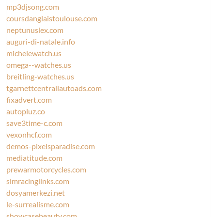
mp3djsong.com
coursdanglaistoulouse.com
neptunuslex.com
auguri-di-natale.info
michelewatch.us
omega--watches.us
breitling-watches.us
tgarnettcentrallautoads.com
fixadvert.com
autopluz.co
save3time-c.com
vexonhcf.com
demos-pixelsparadise.com
mediatitude.com
prewarmotorcycles.com
simracinglinks.com
dosyamerkezi.net
le-surrealisme.com
showcasebeauty.com