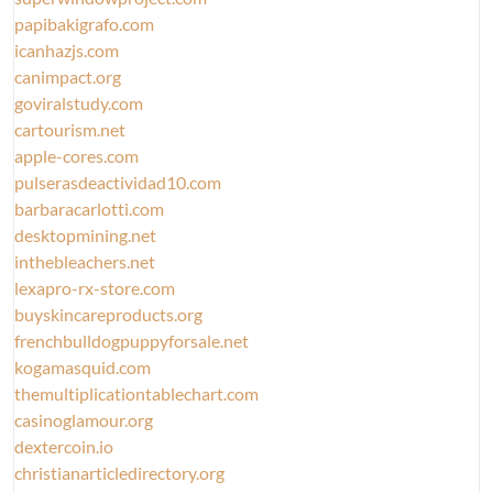
papibakigrafo.com
icanhazjs.com
canimpact.org
goviralstudy.com
cartourism.net
apple-cores.com
pulserasdeactividad10.com
barbaracarlotti.com
desktopmining.net
inthebleachers.net
lexapro-rx-store.com
buyskincareproducts.org
frenchbulldogpuppyforsale.net
kogamasquid.com
themultiplicationtablechart.com
casinoglamour.org
dextercoin.io
christianarticledirectory.org