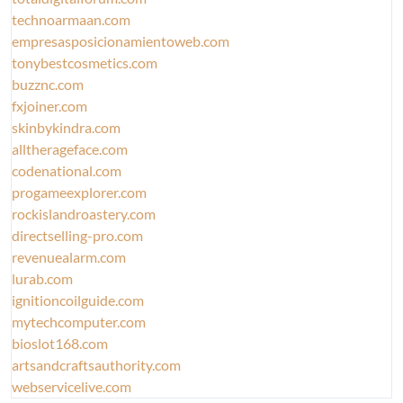
technoarmaan.com
empresasposicionamientoweb.com
tonybestcosmetics.com
buzznc.com
fxjoiner.com
skinbykindra.com
alltherageface.com
codenational.com
progameexplorer.com
rockislandroastery.com
directselling-pro.com
revenuealarm.com
lurab.com
ignitioncoilguide.com
mytechcomputer.com
bioslot168.com
artsandcraftsauthority.com
webservicelive.com