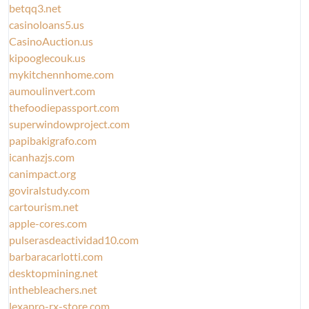
betqq3.net
casinoloans5.us
CasinoAuction.us
kipooglecouk.us
mykitchennhome.com
aumoulinvert.com
thefoodiepassport.com
superwindowproject.com
papibakigrafo.com
icanhazjs.com
canimpact.org
goviralstudy.com
cartourism.net
apple-cores.com
pulserasdeactividad10.com
barbaracarlotti.com
desktopmining.net
inthebleachers.net
lexapro-rx-store.com