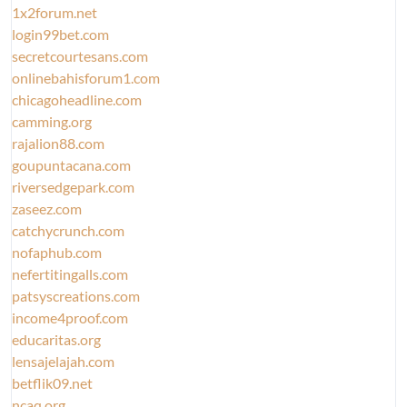
1x2forum.net
login99bet.com
secretcourtesans.com
onlinebahisforum1.com
chicagoheadline.com
camming.org
rajalion88.com
goupuntacana.com
riversedgepark.com
zaseez.com
catchycrunch.com
nofaphub.com
nefertitingalls.com
patsyscreations.com
income4proof.com
educaritas.org
lensajelajah.com
betflik09.net
ncaq.org