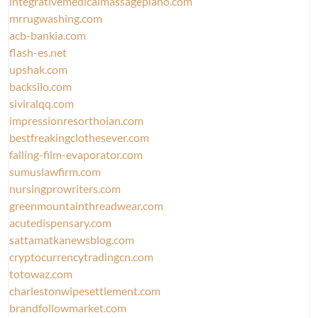
integrativemedicalmassageplano.com
mrrugwashing.com
acb-bankia.com
flash-es.net
upshak.com
backsilo.com
siviralqq.com
impressionresorthoian.com
bestfreakingclothesever.com
falling-film-evaporator.com
sumuslawfirm.com
nursingprowriters.com
greenmountainthreadwear.com
acutedispensary.com
sattamatkanewsblog.com
cryptocurrencytradingcn.com
totowaz.com
charlestonwipesettlement.com
brandfollowmarket.com