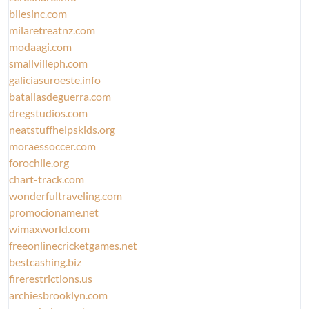
bilesinc.com
milaretreatnz.com
modaagi.com
smallvilleph.com
galiciasuroeste.info
batallasdeguerra.com
dregstudios.com
neatstuffhelpskids.org
moraessoccer.com
forochile.org
chart-track.com
wonderfultraveling.com
promocioname.net
wimaxworld.com
freeonlinecricketgames.net
bestcashing.biz
firerestrictions.us
archiesbrooklyn.com