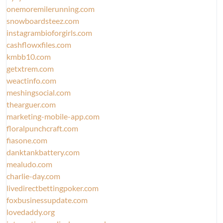
onemoremilerunning.com
snowboardsteez.com
instagrambioforgirls.com
cashflowxfiles.com
kmbb10.com
getxtrem.com
weactinfo.com
meshingsocial.com
thearguer.com
marketing-mobile-app.com
floralpunchcraft.com
fiasone.com
danktankbattery.com
mealudo.com
charlie-day.com
livedirectbettingpoker.com
foxbusinessupdate.com
lovedaddy.org