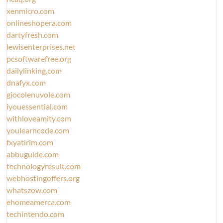
xenmicro.com
onlineshopera.com
dartyfresh.com
lewisenterprises.net
pcsoftwarefree.org
dailylinking.com
dnafyx.com
giocolenuvole.com
iyouessential.com
withloveamity.com
youlearncode.com
fxyatirim.com
abbuguide.com
technologyresult.com
webhostingoffers.org
whatszow.com
ehomeamerca.com
techintendo.com