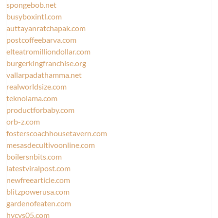
spongebob.net
busyboxintl.com
auttayanratchapak.com
postcoffeebarva.com
elteatromilliondollar.com
burgerkingfranchise.org
vallarpadathamma.net
realworldsize.com
teknolama.com
productforbaby.com
orb-z.com
fosterscoachhousetavern.com
mesasdecultivoonline.com
boilersnbits.com
latestviralpost.com
newfreearticle.com
blitzpowerusa.com
gardenofeaten.com
hycys05.com