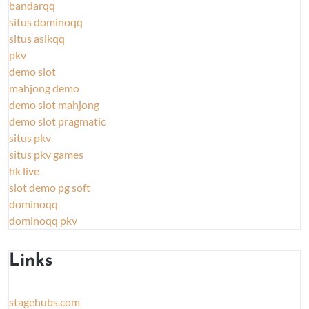
bandarqq
situs dominoqq
situs asikqq
pkv
demo slot
mahjong demo
demo slot mahjong
demo slot pragmatic
situs pkv
situs pkv games
hk live
slot demo pg soft
dominoqq
dominoqq pkv
Links
stagehubs.com