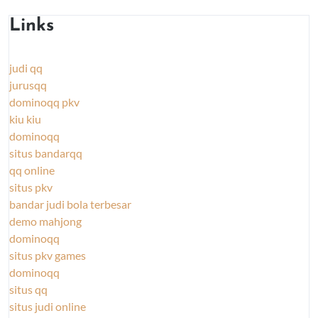
Links
judi qq
jurusqq
dominoqq pkv
kiu kiu
dominoqq
situs bandarqq
qq online
situs pkv
bandar judi bola terbesar
demo mahjong
dominoqq
situs pkv games
dominoqq
situs qq
situs judi online