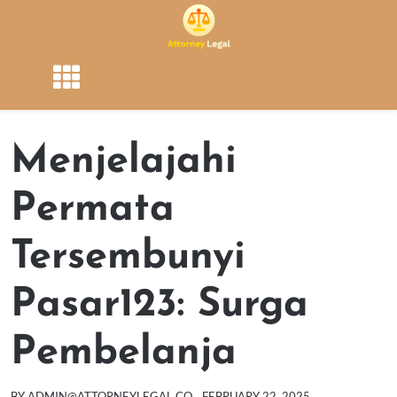
Skip
to
content
Menjelajahi
Permata
Tersembunyi
Pasar123: Surga
Pembelanja
BY
ADMIN@ATTORNEYLEGAL.CO
FEBRUARY 22, 2025