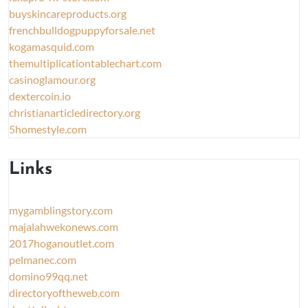
buyskincareproducts.org
frenchbulldogpuppyforsale.net
kogamasquid.com
themultiplicationtablechart.com
casinoglamour.org
dextercoin.io
christianarticledirectory.org
5homestyle.com
Links
mygamblingstory.com
majalahwekonews.com
2017hoganoutlet.com
pelmanec.com
domino99qq.net
directoryoftheweb.com