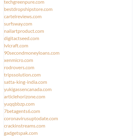
techgreenpure.com
bestdropshipstore.com
cartelreviews.com
surfsway.com
nailartproduct.com
digitactseed.com
lvlcraft.com
90secondmoneyloans.com
xenmicro.com
rodrovers.com
tripssolution.com
satta-king-india.com
yukigassencanada.com
articlehorizone.com
yuqqbbzp.com
7betagents6.com
coronavirusuptodate.com
crackinstreams.com
gadgetspak.com