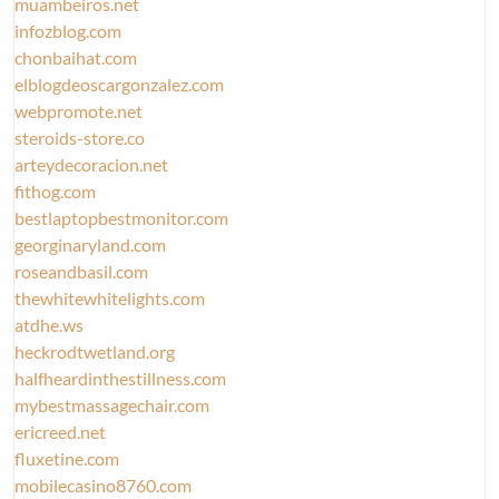
muambeiros.net
infozblog.com
chonbaihat.com
elblogdeoscargonzalez.com
webpromote.net
steroids-store.co
arteydecoracion.net
fithog.com
bestlaptopbestmonitor.com
georginaryland.com
roseandbasil.com
thewhitewhitelights.com
atdhe.ws
heckrodtwetland.org
halfheardinthestillness.com
mybestmassagechair.com
ericreed.net
fluxetine.com
mobilecasino8760.com