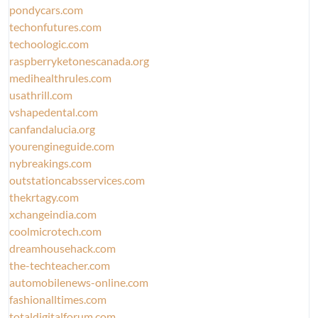
pondycars.com
techonfutures.com
techoologic.com
raspberryketonescanada.org
medihealthrules.com
usathrill.com
vshapedental.com
canfandalucia.org
yourengineguide.com
nybreakings.com
outstationcabsservices.com
thekrtagy.com
xchangeindia.com
coolmicrotech.com
dreamhousehack.com
the-techteacher.com
automobilenews-online.com
fashionalltimes.com
totaldigitalforum.com