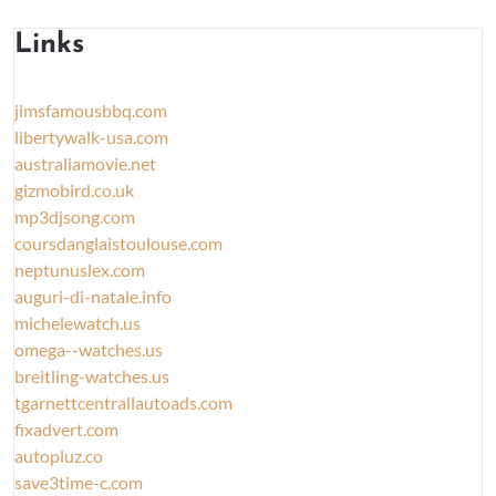
Links
jimsfamousbbq.com
libertywalk-usa.com
australiamovie.net
gizmobird.co.uk
mp3djsong.com
coursdanglaistoulouse.com
neptunuslex.com
auguri-di-natale.info
michelewatch.us
omega--watches.us
breitling-watches.us
tgarnettcentrallautoads.com
fixadvert.com
autopluz.co
save3time-c.com