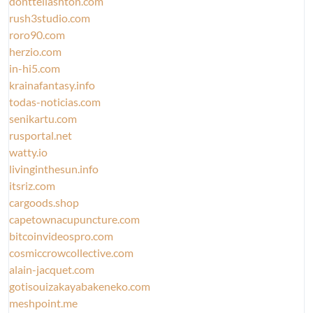
donttellashton.com
rush3studio.com
roro90.com
herzio.com
in-hi5.com
krainafantasy.info
todas-noticias.com
senikartu.com
rusportal.net
watty.io
livinginthesun.info
itsriz.com
cargoods.shop
capetownacupuncture.com
bitcoinvideospro.com
cosmiccrowcollective.com
alain-jacquet.com
gotisouizakayabakeneko.com
meshpoint.me