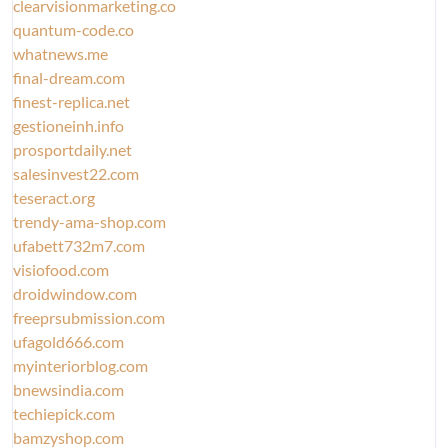
clearvisionmarketing.co
quantum-code.co
whatnews.me
final-dream.com
finest-replica.net
gestioneinh.info
prosportdaily.net
salesinvest22.com
teseract.org
trendy-ama-shop.com
ufabett732m7.com
visiofood.com
droidwindow.com
freeprsubmission.com
ufagold666.com
myinteriorblog.com
bnewsindia.com
techiepick.com
bamzyshop.com