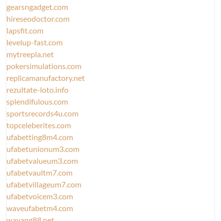
gearsngadget.com
hireseodoctor.com
lapsfit.com
levelup-fast.com
mytreepla.net
pokersimulations.com
replicamanufactory.net
rezultate-loto.info
splendifulous.com
sportsrecords4u.com
topceleberites.com
ufabetting8m4.com
ufabetunionum3.com
ufabetvalueum3.com
ufabetvaultm7.com
ufabetvillageum7.com
ufabetvoicem3.com
waveufabetm4.com
wayang88.net