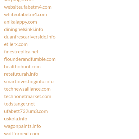
websiteufabetm4.com
whiteufabetm4.com
anikalappy.com
dininghelsinki.info
duanfrescariverside.info
etilerx.com
finestreplica.net
flounderandfumble.com
healthohunt.com
retefuturah.info
smartinvestinginfo.info
technewsalliance.com
technonetmarket.com
tedstanger.net
ufabett732um3.com
uskola.info
wagonpaints.info
waitfornext.com