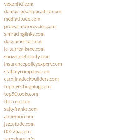
vexonhcf.com
demos-pixelsparadise.com
mediatitude.com
prewarmotorcycles.com
simracinglinks.com
dosyamerkezi.net
le-surrealisme.com
showcasebeauty.com
insurancepolicyexpert.com
statkeycompany.com
carolinadeckbuilders.com
topinvestingblog.com
top50tools.com
the-rep.com
saltyfranks.com
annerani.com
jazzatude.com
0022pa.com
zeroshare.info