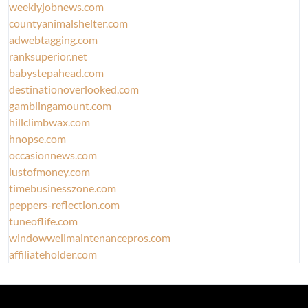
weeklyjobnews.com
countyanimalshelter.com
adwebtagging.com
ranksuperior.net
babystepahead.com
destinationoverlooked.com
gamblingamount.com
hillclimbwax.com
hnopse.com
occasionnews.com
lustofmoney.com
timebusinesszone.com
peppers-reflection.com
tuneoflife.com
windowwellmaintenancepros.com
affiliateholder.com