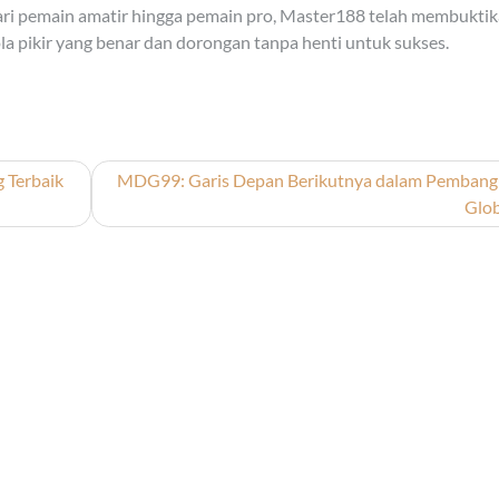
ari pemain amatir hingga pemain pro, Master188 telah membukti
a pikir yang benar dan dorongan tanpa henti untuk sukses.
 Terbaik
MDG99: Garis Depan Berikutnya dalam Pemban
Glob