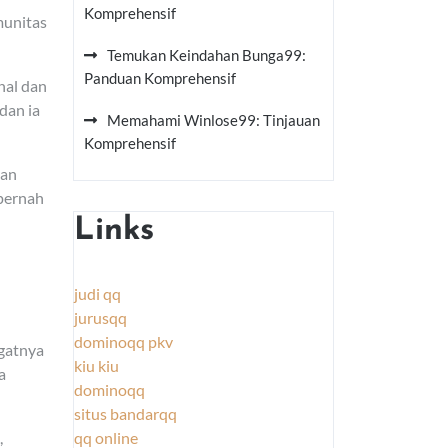
Komprehensif
munitas
Temukan Keindahan Bunga99:
Panduan Komprehensif
nal dan
dan ia
Memahami Winlose99: Tinjauan
Komprehensif
dan
 pernah
Links
judi qq
jurusqq
dominoqq pkv
gatnya
kiu kiu
a
dominoqq
situs bandarqq
,
qq online