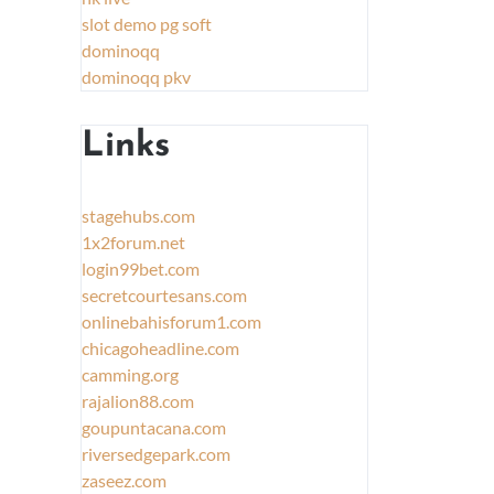
slot demo pg soft
dominoqq
dominoqq pkv
Links
stagehubs.com
1x2forum.net
login99bet.com
secretcourtesans.com
onlinebahisforum1.com
chicagoheadline.com
camming.org
rajalion88.com
goupuntacana.com
riversedgepark.com
zaseez.com