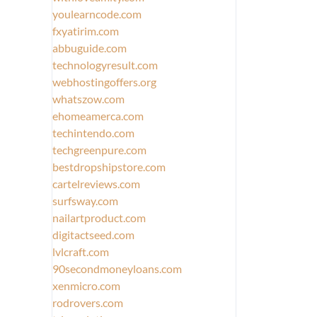
youlearncode.com
fxyatirim.com
abbuguide.com
technologyresult.com
webhostingoffers.org
whatszow.com
ehomeamerca.com
techintendo.com
techgreenpure.com
bestdropshipstore.com
cartelreviews.com
surfsway.com
nailartproduct.com
digitactseed.com
lvlcraft.com
90secondmoneyloans.com
xenmicro.com
rodrovers.com