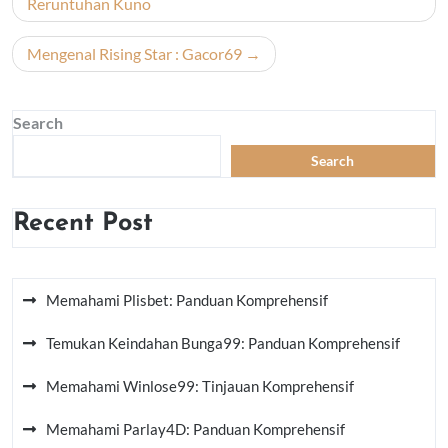
navigation
Reruntuhan Kuno
Mengenal Rising Star : Gacor69
Search
Search
Recent Post
Memahami Plisbet: Panduan Komprehensif
Temukan Keindahan Bunga99: Panduan Komprehensif
Memahami Winlose99: Tinjauan Komprehensif
Memahami Parlay4D: Panduan Komprehensif