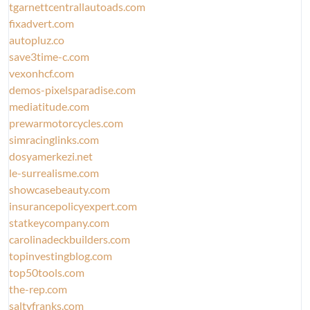
tgarnettcentrallautoads.com
fixadvert.com
autopluz.co
save3time-c.com
vexonhcf.com
demos-pixelsparadise.com
mediatitude.com
prewarmotorcycles.com
simracinglinks.com
dosyamerkezi.net
le-surrealisme.com
showcasebeauty.com
insurancepolicyexpert.com
statkeycompany.com
carolinadeckbuilders.com
topinvestingblog.com
top50tools.com
the-rep.com
saltyfranks.com