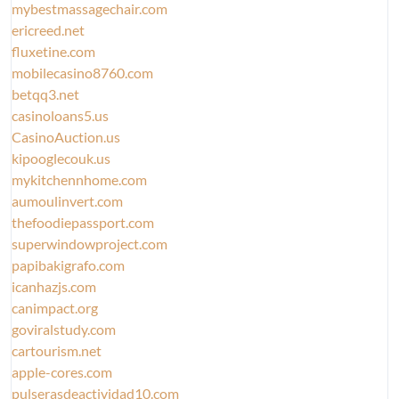
mybestmassagechair.com
ericreed.net
fluxetine.com
mobilecasino8760.com
betqq3.net
casinoloans5.us
CasinoAuction.us
kipooglecouk.us
mykitchennhome.com
aumoulinvert.com
thefoodiepassport.com
superwindowproject.com
papibakigrafo.com
icanhazjs.com
canimpact.org
goviralstudy.com
cartourism.net
apple-cores.com
pulserasdeactividad10.com