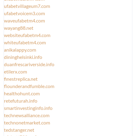
ufabetvillageum7.com
ufabetvoicem3.com
waveufabetm4.com
wayang88.net
websiteufabetm4.com
whiteufabetm4.com
anikalappy.com
dininghelsinki.info
duanfrescariverside.info
etilerx.com
finestreplica.net
flounderandfumble.com
healthohunt.com
retefuturah.info
smartinvestinginfo.info
technewsalliance.com
technonetmarket.com
tedstanger.net