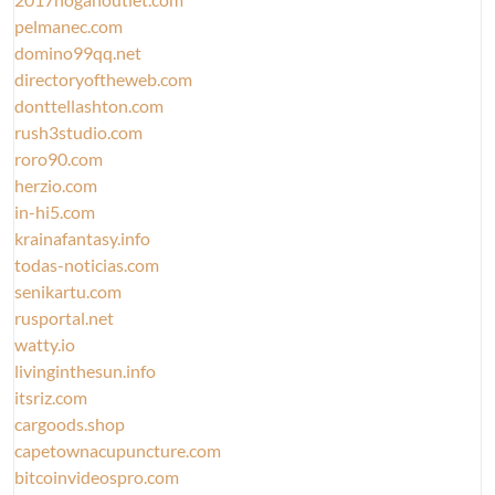
pelmanec.com
domino99qq.net
directoryoftheweb.com
donttellashton.com
rush3studio.com
roro90.com
herzio.com
in-hi5.com
krainafantasy.info
todas-noticias.com
senikartu.com
rusportal.net
watty.io
livinginthesun.info
itsriz.com
cargoods.shop
capetownacupuncture.com
bitcoinvideospro.com