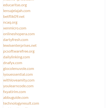
educaritas.org
lensajelajah.com
betflik09.net
ncaq.org
xenmicro.com
onlineshopera.com
dartyfresh.com
lewisenterprises.net
pcsoftwarefree.org
dailylinking.com
dnafyx.com
giocolenuvole.com
iyouessential.com
withloveamity.com
youlearncode.com
fxyatirim.com
abbuguide.com
technologyresult.com