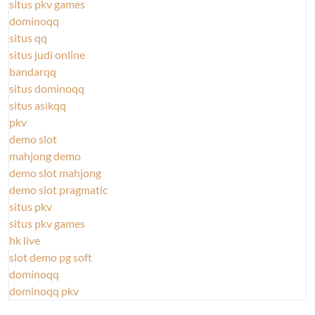
situs pkv games
dominoqq
situs qq
situs judi online
bandarqq
situs dominoqq
situs asikqq
pkv
demo slot
mahjong demo
demo slot mahjong
demo slot pragmatic
situs pkv
situs pkv games
hk live
slot demo pg soft
dominoqq
dominoqq pkv