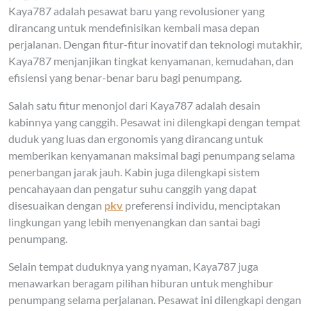
Kaya787 adalah pesawat baru yang revolusioner yang
dirancang untuk mendefinisikan kembali masa depan
perjalanan. Dengan fitur-fitur inovatif dan teknologi mutakhir,
Kaya787 menjanjikan tingkat kenyamanan, kemudahan, dan
efisiensi yang benar-benar baru bagi penumpang.
Salah satu fitur menonjol dari Kaya787 adalah desain
kabinnya yang canggih. Pesawat ini dilengkapi dengan tempat
duduk yang luas dan ergonomis yang dirancang untuk
memberikan kenyamanan maksimal bagi penumpang selama
penerbangan jarak jauh. Kabin juga dilengkapi sistem
pencahayaan dan pengatur suhu canggih yang dapat
disesuaikan dengan
pkv
preferensi individu, menciptakan
lingkungan yang lebih menyenangkan dan santai bagi
penumpang.
Selain tempat duduknya yang nyaman, Kaya787 juga
menawarkan beragam pilihan hiburan untuk menghibur
penumpang selama perjalanan. Pesawat ini dilengkapi dengan