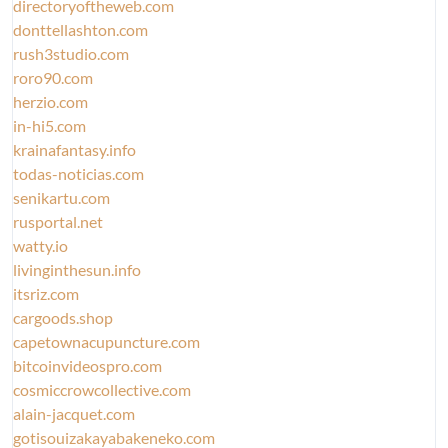
directoryoftheweb.com
donttellashton.com
rush3studio.com
roro90.com
herzio.com
in-hi5.com
krainafantasy.info
todas-noticias.com
senikartu.com
rusportal.net
watty.io
livinginthesun.info
itsriz.com
cargoods.shop
capetownacupuncture.com
bitcoinvideospro.com
cosmiccrowcollective.com
alain-jacquet.com
gotisouizakayabakeneko.com