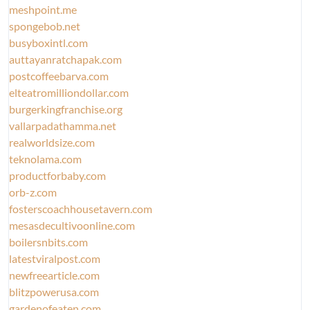
meshpoint.me
spongebob.net
busyboxintl.com
auttayanratchapak.com
postcoffeebarva.com
elteatromilliondollar.com
burgerkingfranchise.org
vallarpadathamma.net
realworldsize.com
teknolama.com
productforbaby.com
orb-z.com
fosterscoachhousetavern.com
mesasdecultivoonline.com
boilersnbits.com
latestviralpost.com
newfreearticle.com
blitzpowerusa.com
gardenofeaten.com