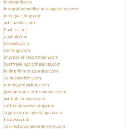
lovedaddy.org
integrativemedicalmassageplano.com
mrrugwashing.com
acb-bankia.com
flash-es.net
upshak.com
backsilo.com
siviralqq.com
impressionresorthoian.com
bestfreakingclothesever.com
falling-film-evaporator.com
sumuslawfirm.com
nursingprowriters.com
greenmountainthreadwear.com
acutedispensary.com
sattamatkanewsblog.com
cryptocurrencytradingcn.com
totowaz.com
charlestonwipesettlement.com