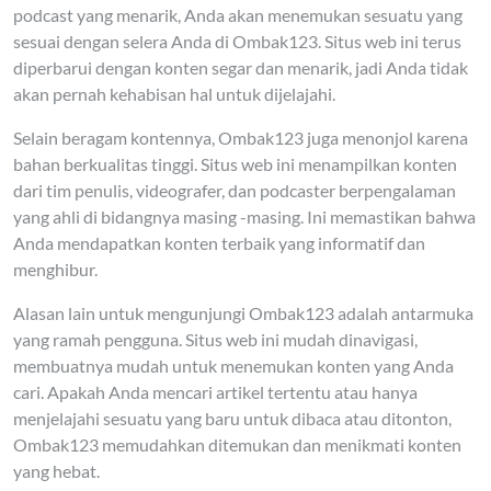
podcast yang menarik, Anda akan menemukan sesuatu yang
sesuai dengan selera Anda di Ombak123. Situs web ini terus
diperbarui dengan konten segar dan menarik, jadi Anda tidak
akan pernah kehabisan hal untuk dijelajahi.
Selain beragam kontennya, Ombak123 juga menonjol karena
bahan berkualitas tinggi. Situs web ini menampilkan konten
dari tim penulis, videografer, dan podcaster berpengalaman
yang ahli di bidangnya masing -masing. Ini memastikan bahwa
Anda mendapatkan konten terbaik yang informatif dan
menghibur.
Alasan lain untuk mengunjungi Ombak123 adalah antarmuka
yang ramah pengguna. Situs web ini mudah dinavigasi,
membuatnya mudah untuk menemukan konten yang Anda
cari. Apakah Anda mencari artikel tertentu atau hanya
menjelajahi sesuatu yang baru untuk dibaca atau ditonton,
Ombak123 memudahkan ditemukan dan menikmati konten
yang hebat.