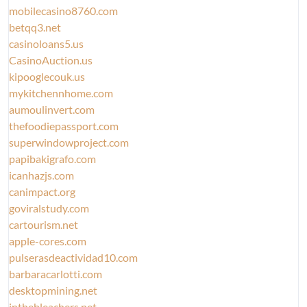
mobilecasino8760.com
betqq3.net
casinoloans5.us
CasinoAuction.us
kipooglecouk.us
mykitchennhome.com
aumoulinvert.com
thefoodiepassport.com
superwindowproject.com
papibakigrafo.com
icanhazjs.com
canimpact.org
goviralstudy.com
cartourism.net
apple-cores.com
pulserasdeactividad10.com
barbaracarlotti.com
desktopmining.net
inthebleachers.net