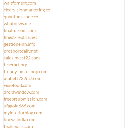
waitfornext.com
clearvisionmarketing.co
quantum-code.co
whatnews.me
final-dream.com
finest-replica.net
gestioneinh.info
prosportdaily.net
salesinvest22.com
teseract.org
trendy-ama-shop.com
ufabett732m7.com
visiofood.com
droidwindow.com
freeprsubmission.com
ufagold666.com
myinteriorblog.com
bnewsindia.com
techiepick.com