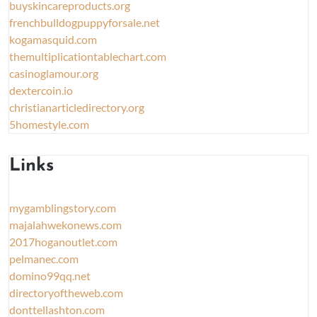
buyskincareproducts.org
frenchbulldogpuppyforsale.net
kogamasquid.com
themultiplicationtablechart.com
casinoglamour.org
dextercoin.io
christianarticledirectory.org
5homestyle.com
Links
mygamblingstory.com
majalahwekonews.com
2017hoganoutlet.com
pelmanec.com
domino99qq.net
directoryoftheweb.com
donttellashton.com