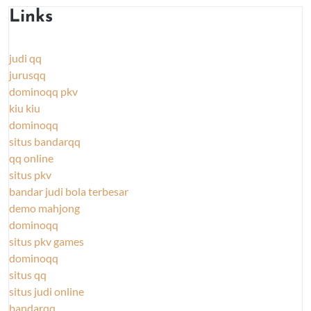
Links
judi qq
jurusqq
dominoqq pkv
kiu kiu
dominoqq
situs bandarqq
qq online
situs pkv
bandar judi bola terbesar
demo mahjong
dominoqq
situs pkv games
dominoqq
situs qq
situs judi online
bandarqq