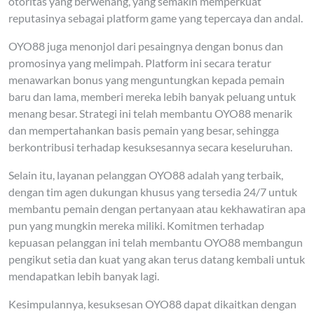
otoritas yang berwenang, yang semakin memperkuat
reputasinya sebagai platform game yang tepercaya dan andal.
OYO88 juga menonjol dari pesaingnya dengan bonus dan
promosinya yang melimpah. Platform ini secara teratur
menawarkan bonus yang menguntungkan kepada pemain
baru dan lama, memberi mereka lebih banyak peluang untuk
menang besar. Strategi ini telah membantu OYO88 menarik
dan mempertahankan basis pemain yang besar, sehingga
berkontribusi terhadap kesuksesannya secara keseluruhan.
Selain itu, layanan pelanggan OYO88 adalah yang terbaik,
dengan tim agen dukungan khusus yang tersedia 24/7 untuk
membantu pemain dengan pertanyaan atau kekhawatiran apa
pun yang mungkin mereka miliki. Komitmen terhadap
kepuasan pelanggan ini telah membantu OYO88 membangun
pengikut setia dan kuat yang akan terus datang kembali untuk
mendapatkan lebih banyak lagi.
Kesimpulannya, kesuksesan OYO88 dapat dikaitkan dengan