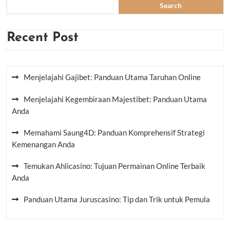
Search
Recent Post
Menjelajahi Gajibet: Panduan Utama Taruhan Online
Menjelajahi Kegembiraan Majestibet: Panduan Utama
Anda
Memahami Saung4D: Panduan Komprehensif Strategi
Kemenangan Anda
Temukan Ahlicasino: Tujuan Permainan Online Terbaik
Anda
Panduan Utama Juruscasino: Tip dan Trik untuk Pemula