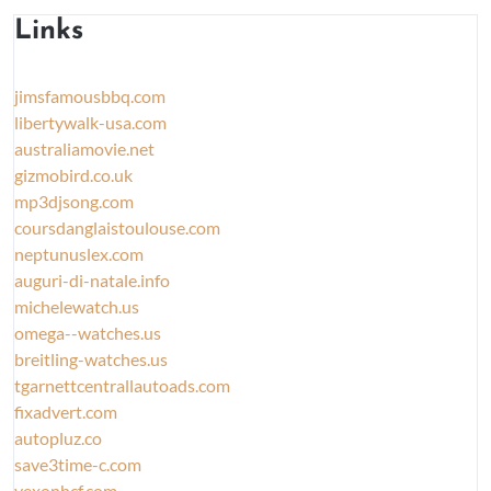
Links
jimsfamousbbq.com
libertywalk-usa.com
australiamovie.net
gizmobird.co.uk
mp3djsong.com
coursdanglaistoulouse.com
neptunuslex.com
auguri-di-natale.info
michelewatch.us
omega--watches.us
breitling-watches.us
tgarnettcentrallautoads.com
fixadvert.com
autopluz.co
save3time-c.com
vexonhcf.com