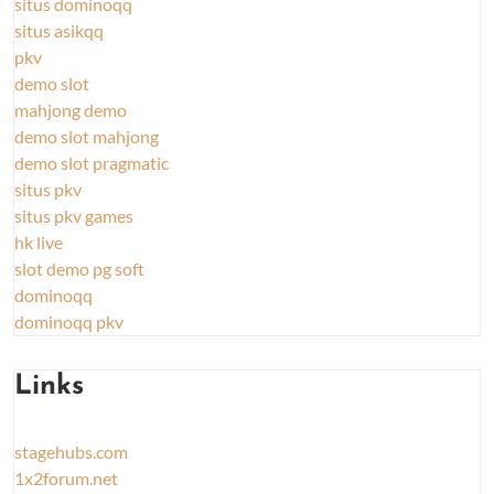
situs dominoqq
situs asikqq
pkv
demo slot
mahjong demo
demo slot mahjong
demo slot pragmatic
situs pkv
situs pkv games
hk live
slot demo pg soft
dominoqq
dominoqq pkv
Links
stagehubs.com
1x2forum.net