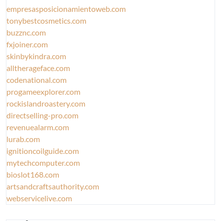
empresasposicionamientoweb.com
tonybestcosmetics.com
buzznc.com
fxjoiner.com
skinbykindra.com
alltherageface.com
codenational.com
progameexplorer.com
rockislandroastery.com
directselling-pro.com
revenuealarm.com
lurab.com
ignitioncoilguide.com
mytechcomputer.com
bioslot168.com
artsandcraftsauthority.com
webservicelive.com