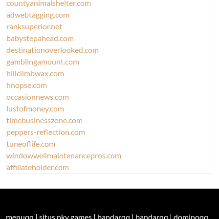
countyanimalshelter.com
adwebtagging.com
ranksuperior.net
babystepahead.com
destinationoverlooked.com
gamblingamount.com
hillclimbwax.com
hnopse.com
occasionnews.com
lustofmoney.com
timebusinesszone.com
peppers-reflection.com
tuneoflife.com
windowwellmaintenancepros.com
affiliateholder.com
menuqq
|
situs pkv games
|
bandarqq
|
bandarqq
|
dominoqq