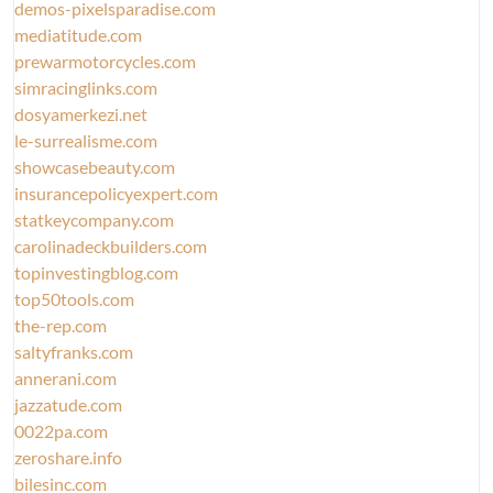
demos-pixelsparadise.com
mediatitude.com
prewarmotorcycles.com
simracinglinks.com
dosyamerkezi.net
le-surrealisme.com
showcasebeauty.com
insurancepolicyexpert.com
statkeycompany.com
carolinadeckbuilders.com
topinvestingblog.com
top50tools.com
the-rep.com
saltyfranks.com
annerani.com
jazzatude.com
0022pa.com
zeroshare.info
bilesinc.com