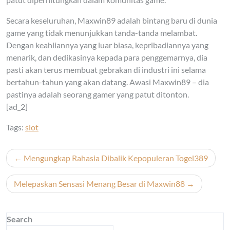
Secara keseluruhan, Maxwin89 adalah bintang baru di dunia
game yang tidak menunjukkan tanda-tanda melambat.
Dengan keahliannya yang luar biasa, kepribadiannya yang
menarik, dan dedikasinya kepada para penggemarnya, dia
pasti akan terus membuat gebrakan di industri ini selama
bertahun-tahun yang akan datang. Awasi Maxwin89 – dia
pastinya adalah seorang gamer yang patut ditonton.
[ad_2]
Tags:
slot
Post
Mengungkap Rahasia Dibalik Kepopuleran Togel389
navigation
Melepaskan Sensasi Menang Besar di Maxwin88
Search