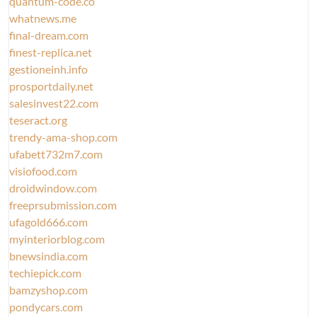
quantum-code.co
whatnews.me
final-dream.com
finest-replica.net
gestioneinh.info
prosportdaily.net
salesinvest22.com
teseract.org
trendy-ama-shop.com
ufabett732m7.com
visiofood.com
droidwindow.com
freeprsubmission.com
ufagold666.com
myinteriorblog.com
bnewsindia.com
techiepick.com
bamzyshop.com
pondycars.com