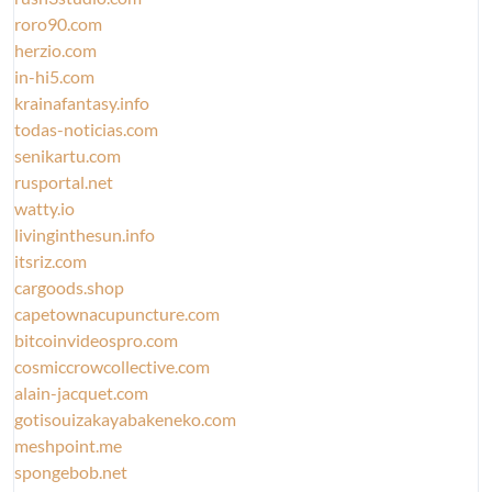
roro90.com
herzio.com
in-hi5.com
krainafantasy.info
todas-noticias.com
senikartu.com
rusportal.net
watty.io
livinginthesun.info
itsriz.com
cargoods.shop
capetownacupuncture.com
bitcoinvideospro.com
cosmiccrowcollective.com
alain-jacquet.com
gotisouizakayabakeneko.com
meshpoint.me
spongebob.net