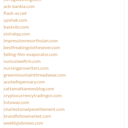
acb-bankia.com
flash-es.net
upshak.com
backsilo.com
siviralqq.com
impressionresorthoian.com
bestfreakingclothesever.com
falling-film-evaporator.com
sumuslawfirm.com
nursingprowriters.com
greenmountainthreadwear.com
acutedispensary.com
sattamatkanewsblog.com
cryptocurrencytradingcn.com
totowaz.com
charlestonwipesettlement.com
brandfollowmarket.com
weeklyjobnews.com