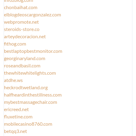
chonbaihat.com
elblogdeoscargonzalez.com
webpromote.net
steroids-store.co
arteydecoracion.net
fithog.com
bestlaptopbestmonitor.com
georginaryland.com
roseandbasil.com
thewhitewhitelights.com
atdhe.ws
heckrodtwetland.org
halfheardinthestillness.com
mybestmassagechair.com
ericreed.net
fluxetine.com
mobilecasino8760.com
betqq3.net