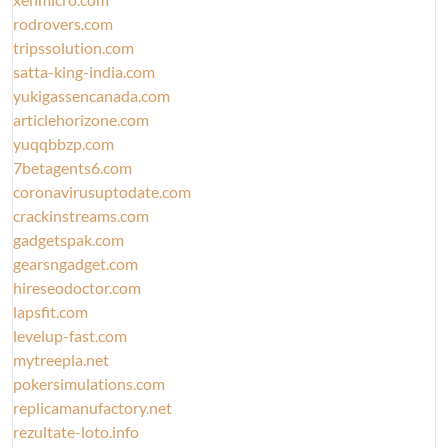
rodrovers.com
tripssolution.com
satta-king-india.com
yukigassencanada.com
articlehorizone.com
yuqqbbzp.com
7betagents6.com
coronavirusuptodate.com
crackinstreams.com
gadgetspak.com
gearsngadget.com
hireseodoctor.com
lapsfit.com
levelup-fast.com
mytreepla.net
pokersimulations.com
replicamanufactory.net
rezultate-loto.info