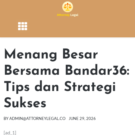
Skip
to
content
Menang Besar
Bersama Bandar36:
Tips dan Strategi
Sukses
BY
ADMIN@ATTORNEYLEGAL.CO
JUNE 29, 2026
[ad_1]