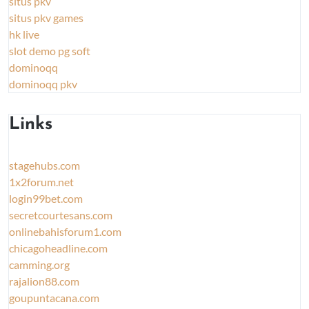
situs pkv
situs pkv games
hk live
slot demo pg soft
dominoqq
dominoqq pkv
Links
stagehubs.com
1x2forum.net
login99bet.com
secretcourtesans.com
onlinebahisforum1.com
chicagoheadline.com
camming.org
rajalion88.com
goupuntacana.com