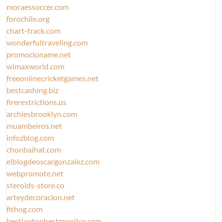
moraessoccer.com
forochile.org
chart-track.com
wonderfultraveling.com
promocioname.net
wimaxworld.com
freeonlinecricketgames.net
bestcashing.biz
firerestrictions.us
archiesbrooklyn.com
muambeiros.net
infozblog.com
chonbaihat.com
elblogdeoscargonzalez.com
webpromote.net
steroids-store.co
arteydecoracion.net
fithog.com
bestlaptopbestmonitor.com