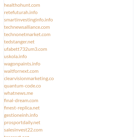
healthohunt.com
retefuturah.info
smartinvestinginfo.info
technewsalliance.com
technonetmarket.com
tedstanger.net
ufabett732um3.com
uskola.info
wagonpaints.info
waitfornext.com
clearvisionmarketing.co
quantum-code.co
whatnews.me
final-dream.com
finest-replica.net
gestioneinh.info
prosportdaily.net
salesinvest22.com
teseract.org