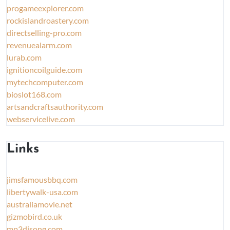
progameexplorer.com
rockislandroastery.com
directselling-pro.com
revenuealarm.com
lurab.com
ignitioncoilguide.com
mytechcomputer.com
bioslot168.com
artsandcraftsauthority.com
webservicelive.com
Links
jimsfamousbbq.com
libertywalk-usa.com
australiamovie.net
gizmobird.co.uk
mp3djsong.com