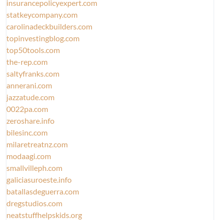
insurancepolicyexpert.com
statkeycompany.com
carolinadeckbuilders.com
topinvestingblog.com
top50tools.com
the-rep.com
saltyfranks.com
annerani.com
jazzatude.com
0022pa.com
zeroshare.info
bilesinc.com
milaretreatnz.com
modaagi.com
smallvilleph.com
galiciasuroeste.info
batallasdeguerra.com
dregstudios.com
neatstuffhelpskids.org