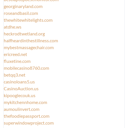
georginaryland.com
roseandbasil.com
thewhitewhitelights.com
atdhe.ws
heckrodtwetland.org
halfheardinthestillness.com
mybestmassagechair.com
ericreed.net
fluxetine.com
mobilecasino8760.com
betqq3.net
casinoloans5.us
CasinoAuction.us
kipooglecouk.us
mykitchennhome.com
aumoulinvert.com
thefoodiepassport.com
superwindowproject.com