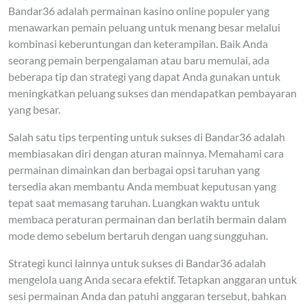
Bandar36 adalah permainan kasino online populer yang
menawarkan pemain peluang untuk menang besar melalui
kombinasi keberuntungan dan keterampilan. Baik Anda
seorang pemain berpengalaman atau baru memulai, ada
beberapa tip dan strategi yang dapat Anda gunakan untuk
meningkatkan peluang sukses dan mendapatkan pembayaran
yang besar.
Salah satu tips terpenting untuk sukses di Bandar36 adalah
membiasakan diri dengan aturan mainnya. Memahami cara
permainan dimainkan dan berbagai opsi taruhan yang
tersedia akan membantu Anda membuat keputusan yang
tepat saat memasang taruhan. Luangkan waktu untuk
membaca peraturan permainan dan berlatih bermain dalam
mode demo sebelum bertaruh dengan uang sungguhan.
Strategi kunci lainnya untuk sukses di Bandar36 adalah
mengelola uang Anda secara efektif. Tetapkan anggaran untuk
sesi permainan Anda dan patuhi anggaran tersebut, bahkan