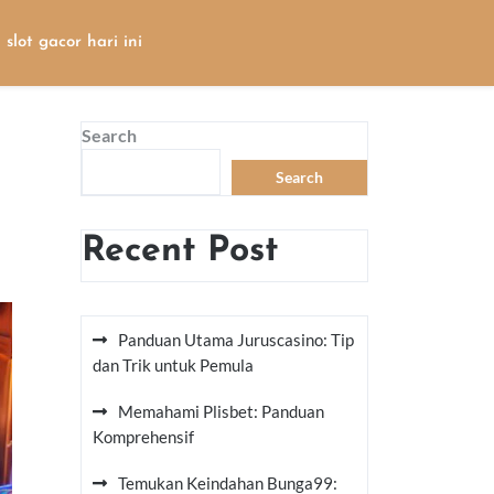
slot gacor hari ini
Search
Search
Recent Post
Panduan Utama Juruscasino: Tip
dan Trik untuk Pemula
Memahami Plisbet: Panduan
Komprehensif
Temukan Keindahan Bunga99: