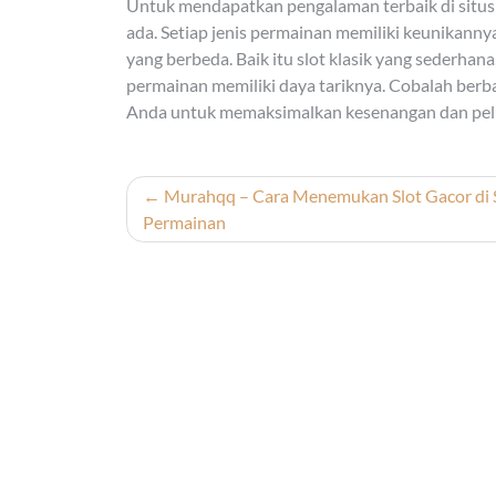
Untuk mendapatkan pengalaman terbaik di situs 
ada. Setiap jenis permainan memiliki keunikan
yang berbeda. Baik itu slot klasik yang sederhana,
permainan memiliki daya tariknya. Cobalah berb
Anda untuk memaksimalkan kesenangan dan pe
Post
Murahqq – Cara Menemukan Slot Gacor di 
Permainan
navigation