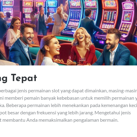
ng Tepat
berbagai jenis permainan slot yang dapat dimainkan, masing-masi
an ini memberi pemain banyak kebebasan untuk memilih permainan 
eka. Beberapa permainan lebih menekankan pada kemenangan keci
ot besar dengan frekuensi yang lebih jarang. Mengetahui jenis
dapat membantu Anda memaksimalkan pengalaman bermain.