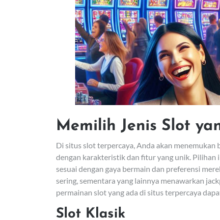
Memilih Jenis Slot ya
Di situs slot terpercaya, Anda akan menemukan 
dengan karakteristik dan fitur yang unik. Pilih
sesuai dengan gaya bermain dan preferensi mer
sering, sementara yang lainnya menawarkan jackp
permainan slot yang ada di situs terpercaya 
Slot Klasik