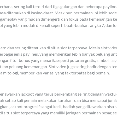
derhana, sering kali terdiri dari tiga gulungan dan beberapa payline
 biasa ditemukan di kasino darat. Meskipun permainan ini lebih sed
a gameplay yang mudah dimengerti dan fokus pada kemenangan ke
bol yang lebih mudah dikenali seperti buah-buahan, angka 7, dan l
ern dan sering ditemukan di situs slot terpercaya. Mesin slot vide
berbagai jenis paylines, yang memberikan lebih banyak peluang un
engan fitur bonus yang menarik, seperti putaran gratis, simbol liar,
kan peluang kemenangan. Slot video juga sering hadir dengan te
ga mitologi, memberikan variasi yang tak terbatas bagi pemain.
g menawarkan jackpot yang terus berkembang seiring dengan waktu
bah setiap kali pemain melakukan taruhan, dan bisa mencapai juml
an jackpot progresif sangat kecil, hadiah yang ditawarkan bisa 
i situs slot terpercaya yang memiliki jaringan permainan besar, s