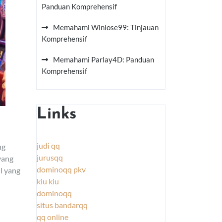
Panduan Komprehensif
Memahami Winlose99: Tinjauan
Komprehensif
Memahami Parlay4D: Panduan
Komprehensif
Links
judi qq
ng
jurusqq
yang
dominoqq pkv
l yang
kiu kiu
dominoqq
situs bandarqq
qq online