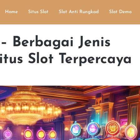
Home
Situs Slot
Slot Anti Rungkad
Slot Demo
 Berbagai Jenis
tus Slot Terpercaya