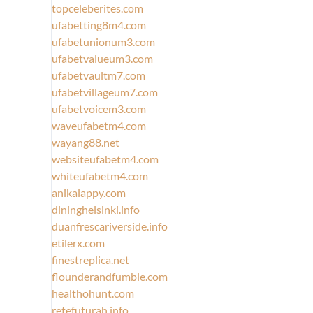
topceleberites.com
ufabetting8m4.com
ufabetunionum3.com
ufabetvalueum3.com
ufabetvaultm7.com
ufabetvillageum7.com
ufabetvoicem3.com
waveufabetm4.com
wayang88.net
websiteufabetm4.com
whiteufabetm4.com
anikalappy.com
dininghelsinki.info
duanfrescariverside.info
etilerx.com
finestreplica.net
flounderandfumble.com
healthohunt.com
retefuturah.info