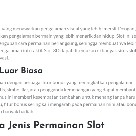
ot yang menawarkan pengalaman visual yang lebih imersif. Dengan 
an pengalaman bermain yang lebih menarik dan hidup. Slot ini se
 mengubah cara permainan berlangsung, sehingga membuatnya lebi
ngalaman interaktif. Slot 3D dapat ditemukan di banyak situs slo
vasi.
 Luar Biasa
inan dengan berbagai fitur bonus yang meningkatkan pengalaman
tis, simbol liar, atau pengganda kemenangan yang dapat memban
bonus ini memberi kesempatan tambahan untuk menang tanpa haru
tu, fitur bonus sering kali mengarah pada permainan mini atau bon
h banyak hadiah.
Jenis Permainan Slot