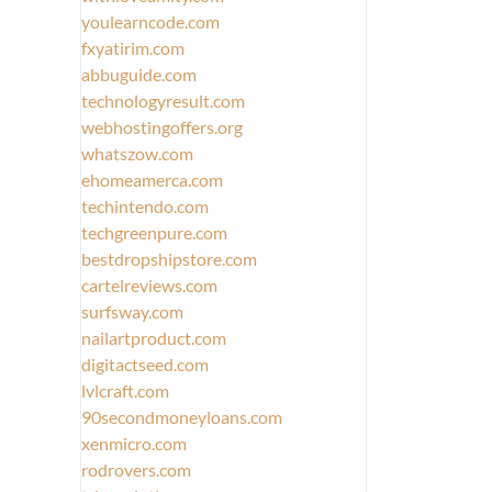
youlearncode.com
fxyatirim.com
abbuguide.com
technologyresult.com
webhostingoffers.org
whatszow.com
ehomeamerca.com
techintendo.com
techgreenpure.com
bestdropshipstore.com
cartelreviews.com
surfsway.com
nailartproduct.com
digitactseed.com
lvlcraft.com
90secondmoneyloans.com
xenmicro.com
rodrovers.com