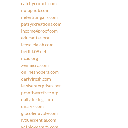
catchycrunch.com
nofaphub.com
nefertitingalls.com
patsyscreations.com
income4proof.com
educaritas.org
lensajelajah.com
betflik09.net
ncaq.org
xenmicro.com
onlineshopera.com
dartyfresh.com
lewisenterprises.net
pcsoftwarefree.org
dailylinking.com
dnafyx.com
giocolenuvole.com
iyouessential.com
withloveamity.com