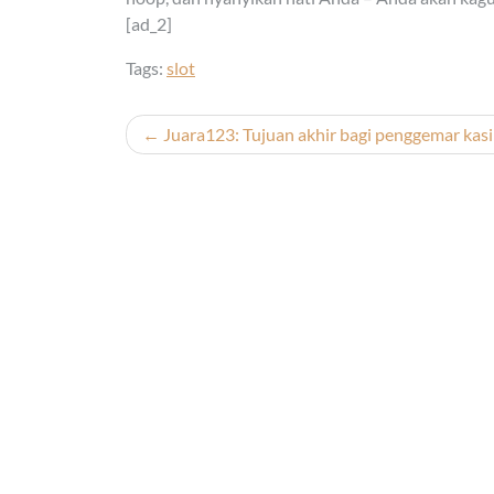
[ad_2]
Tags:
slot
Post
Juara123: Tujuan akhir bagi penggemar kas
navigation