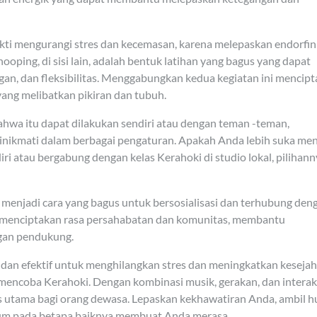
kti mengurangi stres dan kecemasan, karena melepaskan endorfin
oping, di sisi lain, adalah bentuk latihan yang bagus yang dapat
n, dan fleksibilitas. Menggabungkan kedua kegiatan ini mencip
yang melibatkan pikiran dan tubuh.
bahwa itu dapat dilakukan sendiri atau dengan teman -teman,
inikmati dalam berbagai pengaturan. Apakah Anda lebih suka men
ri atau bergabung dengan kelas Kerahoki di studio lokal, pilihan
sa menjadi cara yang bagus untuk bersosialisasi dan terhubung den
t menciptakan rasa persahabatan dan komunitas, membantu
an pendukung.
 dan efektif untuk menghilangkan stres dan meningkatkan keseja
mencoba Kerahoki. Dengan kombinasi musik, gerakan, dan interak
res utama bagi orang dewasa. Lepaskan kekhawatiran Anda, ambil h
gum pada betapa baiknya membuat Anda merasa.