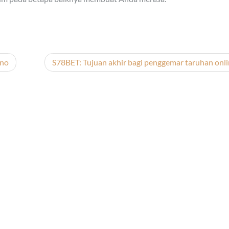
ino
S78BET: Tujuan akhir bagi penggemar taruhan onl