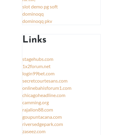
slot demo pg soft
dominoqq
dominoqq pkv
Links
stagehubs.com
1x2forum.net
login99bet.com
secretcourtesans.com
onlinebahisforum1.com
chicagoheadline.com
camming.org
rajalion88.com
goupuntacana.com
riversedgepark.com
zaseez.com