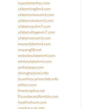
topceleberites.com
ufabetting8m4.com
ufabetunionum3.com
ufabetvalueum3.com
ufabetvaultm7.com
ufabetvillageum7.com
ufabetvoicem3.com
waveufabetm4.com
wayang88.net
websiteufabetm4.com
whiteufabetm4.com
anikalappy.com
dininghelsinki.info
duanfrescariverside.info
etilerx.com
finestreplica.net
flounderandfumble.com
healthohunt.com
retefuturah.info