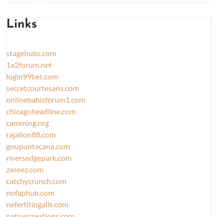
Links
stagehubs.com
1x2forum.net
login99bet.com
secretcourtesans.com
onlinebahisforum1.com
chicagoheadline.com
camming.org
rajalion88.com
goupuntacana.com
riversedgepark.com
zaseez.com
catchycrunch.com
nofaphub.com
nefertitingalls.com
patsyscreations.com