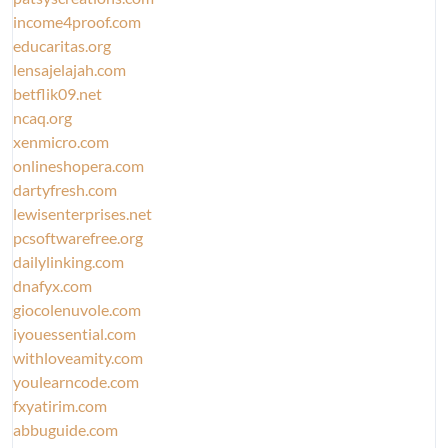
income4proof.com
educaritas.org
lensajelajah.com
betflik09.net
ncaq.org
xenmicro.com
onlineshopera.com
dartyfresh.com
lewisenterprises.net
pcsoftwarefree.org
dailylinking.com
dnafyx.com
giocolenuvole.com
iyouessential.com
withloveamity.com
youlearncode.com
fxyatirim.com
abbuguide.com