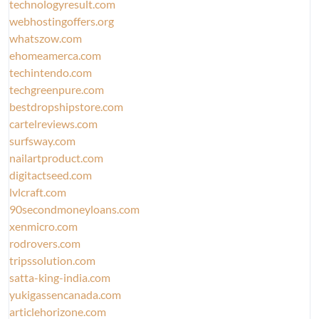
technologyresult.com
webhostingoffers.org
whatszow.com
ehomeamerca.com
techintendo.com
techgreenpure.com
bestdropshipstore.com
cartelreviews.com
surfsway.com
nailartproduct.com
digitactseed.com
lvlcraft.com
90secondmoneyloans.com
xenmicro.com
rodrovers.com
tripssolution.com
satta-king-india.com
yukigassencanada.com
articlehorizone.com