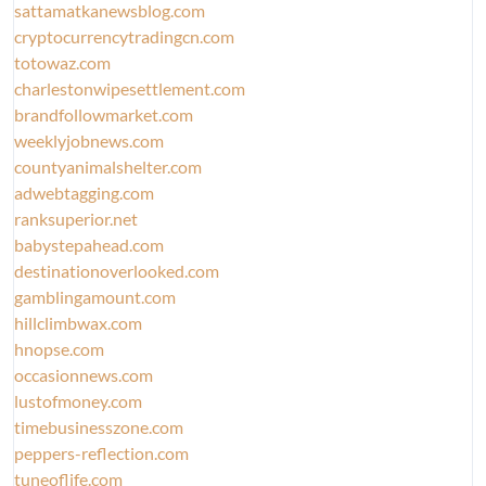
sattamatkanewsblog.com
cryptocurrencytradingcn.com
totowaz.com
charlestonwipesettlement.com
brandfollowmarket.com
weeklyjobnews.com
countyanimalshelter.com
adwebtagging.com
ranksuperior.net
babystepahead.com
destinationoverlooked.com
gamblingamount.com
hillclimbwax.com
hnopse.com
occasionnews.com
lustofmoney.com
timebusinesszone.com
peppers-reflection.com
tuneoflife.com