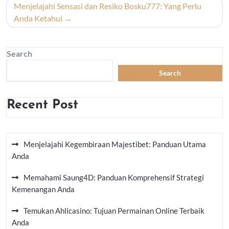
Menjelajahi Sensasi dan Resiko Bosku777: Yang Perlu
Anda Ketahui
Search
Search
Recent Post
Menjelajahi Kegembiraan Majestibet: Panduan Utama
Anda
Memahami Saung4D: Panduan Komprehensif Strategi
Kemenangan Anda
Temukan Ahlicasino: Tujuan Permainan Online Terbaik
Anda