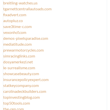
breitling-watches.us
tgarnettcentrallautoads.com
fixadvert.com
autopluz.co
save3time-c.com
vexonhcf.com
demos-pixelsparadise.com
mediatitude.com
prewarmotorcycles.com
simracinglinks.com
dosyamerkezi.net
le-surrealisme.com
showcasebeauty.com
insurancepolicyexpert.com
statkeycompany.com
carolinadeckbuilders.com
topinvestingblog.com
top50tools.com
the-rep.com