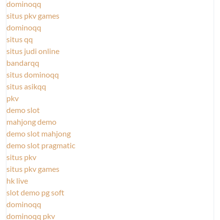
dominoqq
situs pkv games
dominoqq
situs qq
situs judi online
bandarqq
situs dominoqq
situs asikqq
pkv
demo slot
mahjong demo
demo slot mahjong
demo slot pragmatic
situs pkv
situs pkv games
hk live
slot demo pg soft
dominoqq
dominoqq pkv