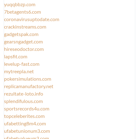
yuqqbbzp.com
7betagents6.com
coronavirusuptodate.com
crackinstreams.com
gadgetspak.com
gearsngadget.com
hireseodoctor.com
lapsfit.com
levelup-fast.com
mytreepla.net
pokersimulations.com
replicamanufactory.net
rezultate-loto.info
splendifulous.com
sportsrecords4u.com
topceleberites.com
ufabetting8m4.com
ufabetunionum3.com
ufabetvalueum3.com