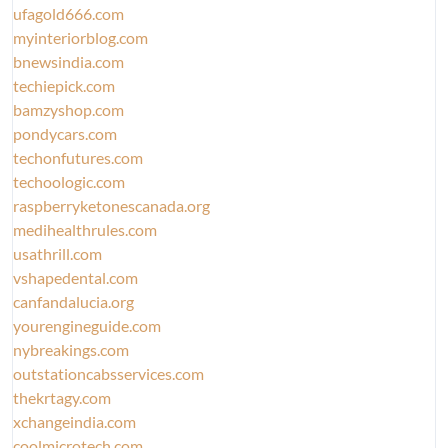
ufagold666.com
myinteriorblog.com
bnewsindia.com
techiepick.com
bamzyshop.com
pondycars.com
techonfutures.com
techoologic.com
raspberryketonescanada.org
medihealthrules.com
usathrill.com
vshapedental.com
canfandalucia.org
yourengineguide.com
nybreakings.com
outstationcabsservices.com
thekrtagy.com
xchangeindia.com
coolmicrotech.com