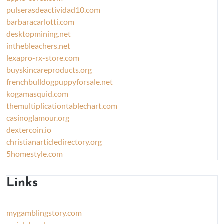
pulserasdeactividad10.com
barbaracarlotti.com
desktopmining.net
inthebleachers.net
lexapro-rx-store.com
buyskincareproducts.org
frenchbulldogpuppyforsale.net
kogamasquid.com
themultiplicationtablechart.com
casinoglamour.org
dextercoin.io
christianarticledirectory.org
5homestyle.com
Links
mygamblingstory.com