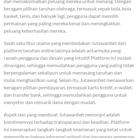
dan memaksimalkan peluang mereka untuk menang. Dengan
beragam pilihan taruhan olahraga, termasuk sepak bola, bola
basket, tenis, dan banyak lagi, pengguna dapat memilih
permainan yang paling mereka kenal dan meningkatkan
peluang keberhasilan mereka.
Salah satu fitur utama yang membedakan Jutawanbet dari
platform taruhan online lainnya adalah antarmuka yang
ramah pengguna dan desain yang intuitif. Platform ini mudah
dinavigasi, sehingga memudahkan pengguna yang paling tidak
berpengalaman sekalipun untuk memasang taruhan dan
mulai menghasilkan uang. Selain itu, Jutawanbet menawarkan
beragam pilihan pembayaran, termasuk kartu kredit, e-wallet,
dan transfer bank, sehingga memudahkan pengguna untuk
menyetor dan menarik dana dengan mudah.
Aspek lain yang membuat Jutawanbet menonjol adalah
komitmennya terhadap transparansi dan keadilan. Platform
ini menerapkan langkah-langkah keamanan yang ketat untuk
memastikan bahwa informasi pribadi dan keuangan pengguna