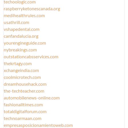
techoologic.com
raspberryketonescanada.org
medihealthrules.com
usathrill.com
vshapedental.com
canfandalucia.org
yourengineguide.com
nybreakings.com
outstationcabsservices.com
thekrtagy.com
xchangeindia.com
coolmicrotech.com
dreamhousehack.com
the-techteacher.com
automobilenews-online.com
fashionalltimes.com
totaldigitalforum.com
technoarmaan.com
empresasposicionamientoweb.com