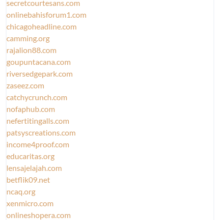
secretcourtesans.com
onlinebahisforum1.com
chicagoheadline.com
camming.org
rajalion88.com
goupuntacana.com
riversedgepark.com
zaseez.com
catchycrunch.com
nofaphub.com
nefertitingalls.com
patsyscreations.com
income4proof.com
educaritas.org
lensajelajah.com
betflik09.net
ncaq.org
xenmicro.com
onlineshopera.com