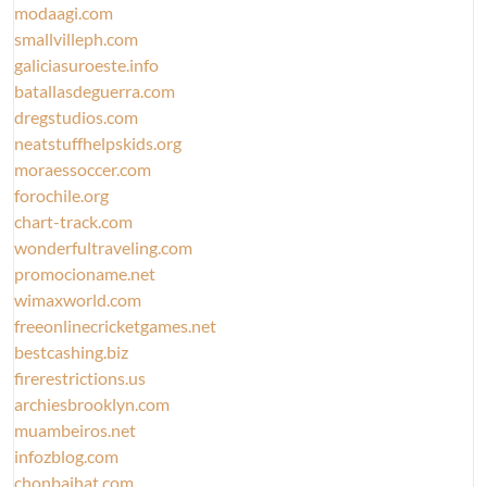
modaagi.com
smallvilleph.com
galiciasuroeste.info
batallasdeguerra.com
dregstudios.com
neatstuffhelpskids.org
moraessoccer.com
forochile.org
chart-track.com
wonderfultraveling.com
promocioname.net
wimaxworld.com
freeonlinecricketgames.net
bestcashing.biz
firerestrictions.us
archiesbrooklyn.com
muambeiros.net
infozblog.com
chonbaihat.com