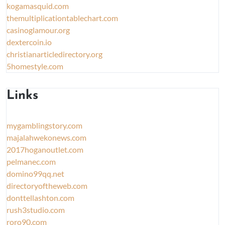
kogamasquid.com
themultiplicationtablechart.com
casinoglamour.org
dextercoin.io
christianarticledirectory.org
5homestyle.com
Links
mygamblingstory.com
majalahwekonews.com
2017hoganoutlet.com
pelmanec.com
domino99qq.net
directoryoftheweb.com
donttellashton.com
rush3studio.com
roro90.com