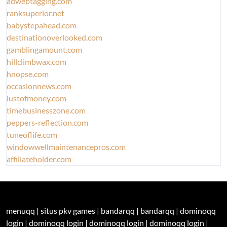
adwebtagging.com
ranksuperior.net
babystepahead.com
destinationoverlooked.com
gamblingamount.com
hillclimbwax.com
hnopse.com
occasionnews.com
lustofmoney.com
timebusinesszone.com
peppers-reflection.com
tuneoflife.com
windowwellmaintenancepros.com
affiliateholder.com
menuqq
|
situs pkv games
|
bandarqq
|
bandarqq
|
dominoqq
login
|
dominoqq login
|
dominoqq login
|
dominoqq login
|