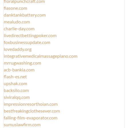
floralpunchcraft.com
fiasone.com
danktankbattery.com
mealudo.com
charlie-day.com
livedirectbettingpoker.com
foxbusinessupdate.com
lovedaddy.org
integrativemedicalmassageplano.com
mrrugwashing.com
acb-bankia.com
flash-es.net
upshak.com
backsilo.com
siviralqq.com
impressionresorthoian.com
bestfreakingclothesever.com
falling-film-evaporator.com
sumuslawfirm.com