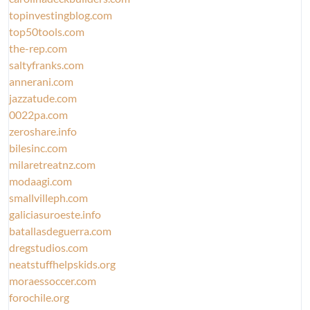
topinvestingblog.com
top50tools.com
the-rep.com
saltyfranks.com
annerani.com
jazzatude.com
0022pa.com
zeroshare.info
bilesinc.com
milaretreatnz.com
modaagi.com
smallvilleph.com
galiciasuroeste.info
batallasdeguerra.com
dregstudios.com
neatstuffhelpskids.org
moraessoccer.com
forochile.org