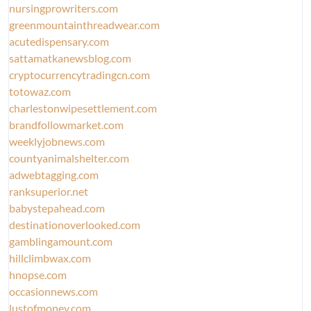
nursingprowriters.com
greenmountainthreadwear.com
acutedispensary.com
sattamatkanewsblog.com
cryptocurrencytradingcn.com
totowaz.com
charlestonwipesettlement.com
brandfollowmarket.com
weeklyjobnews.com
countyanimalshelter.com
adwebtagging.com
ranksuperior.net
babystepahead.com
destinationoverlooked.com
gamblingamount.com
hillclimbwax.com
hnopse.com
occasionnews.com
lustofmoney.com