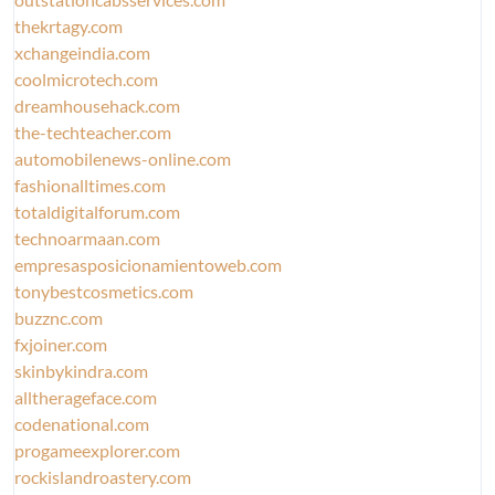
thekrtagy.com
xchangeindia.com
coolmicrotech.com
dreamhousehack.com
the-techteacher.com
automobilenews-online.com
fashionalltimes.com
totaldigitalforum.com
technoarmaan.com
empresasposicionamientoweb.com
tonybestcosmetics.com
buzznc.com
fxjoiner.com
skinbykindra.com
alltherageface.com
codenational.com
progameexplorer.com
rockislandroastery.com