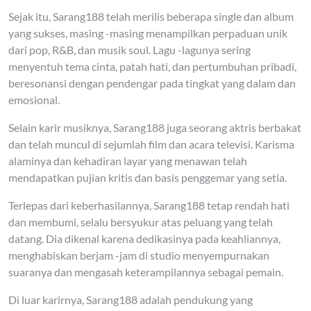
Sejak itu, Sarang188 telah merilis beberapa single dan album
yang sukses, masing -masing menampilkan perpaduan unik
dari pop, R&B, dan musik soul. Lagu -lagunya sering
menyentuh tema cinta, patah hati, dan pertumbuhan pribadi,
beresonansi dengan pendengar pada tingkat yang dalam dan
emosional.
Selain karir musiknya, Sarang188 juga seorang aktris berbakat
dan telah muncul di sejumlah film dan acara televisi. Karisma
alaminya dan kehadiran layar yang menawan telah
mendapatkan pujian kritis dan basis penggemar yang setia.
Terlepas dari keberhasilannya, Sarang188 tetap rendah hati
dan membumi, selalu bersyukur atas peluang yang telah
datang. Dia dikenal karena dedikasinya pada keahliannya,
menghabiskan berjam -jam di studio menyempurnakan
suaranya dan mengasah keterampilannya sebagai pemain.
Di luar karirnya, Sarang188 adalah pendukung yang