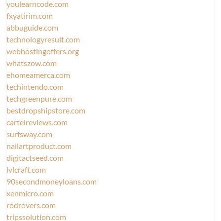
youlearncode.com
fxyatirim.com
abbuguide.com
technologyresult.com
webhostingoffers.org
whatszow.com
ehomeamerca.com
techintendo.com
techgreenpure.com
bestdropshipstore.com
cartelreviews.com
surfsway.com
nailartproduct.com
digitactseed.com
lvlcraft.com
90secondmoneyloans.com
xenmicro.com
rodrovers.com
tripssolution.com