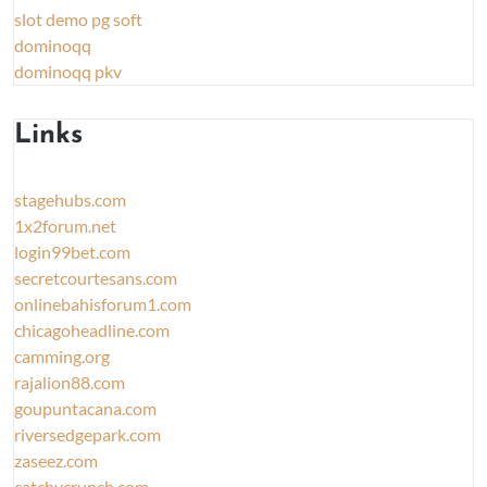
slot demo pg soft
dominoqq
dominoqq pkv
Links
stagehubs.com
1x2forum.net
login99bet.com
secretcourtesans.com
onlinebahisforum1.com
chicagoheadline.com
camming.org
rajalion88.com
goupuntacana.com
riversedgepark.com
zaseez.com
catchycrunch.com