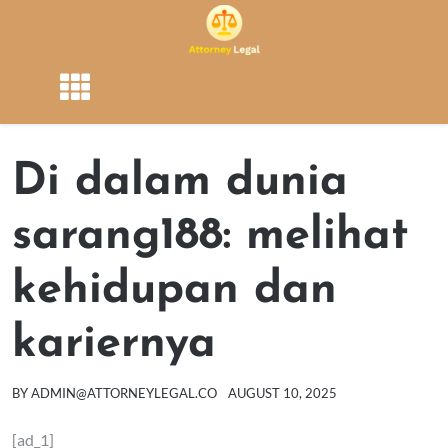
Skip
to
content
Di dalam dunia
sarang188: melihat
kehidupan dan
kariernya
BY
ADMIN@ATTORNEYLEGAL.CO
AUGUST 10, 2025
[ad_1]