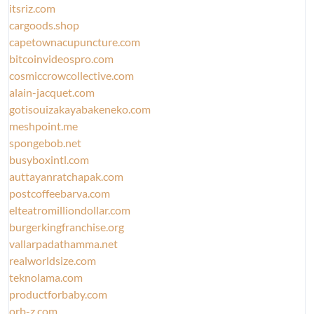
itsriz.com
cargoods.shop
capetownacupuncture.com
bitcoinvideospro.com
cosmiccrowcollective.com
alain-jacquet.com
gotisouizakayabakeneko.com
meshpoint.me
spongebob.net
busyboxintl.com
auttayanratchapak.com
postcoffeebarva.com
elteatromilliondollar.com
burgerkingfranchise.org
vallarpadathamma.net
realworldsize.com
teknolama.com
productforbaby.com
orb-z.com