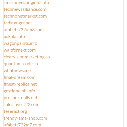
smartinvestinginfo.info
technewsalliance.com
technonetmarket.com
tedstanger.net
ufabett732um3.com
uskola.info
wagonpaints.info
waitfornext.com
clearvisionmarketing.co
quantum-code.co
whatnews.me
final-dream.com
finest-replica.net
gestioneinh.info
prosportdaily.net
salesinvest22.com
teseract.org
trendy-ama-shop.com
ufabett732m7.com