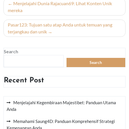
Post
Menjelajahi Dunia Rajacuan69: Lihat Konten Unik
navigation
mereka
Pasar123: Tujuan satu atap Anda untuk temuan yang
terjangkau dan unik
Search
Search
Recent Post
Menjelajahi Kegembiraan Majestibet: Panduan Utama
Anda
Memahami Saung4D: Panduan Komprehensif Strategi
Kemenangan Anda