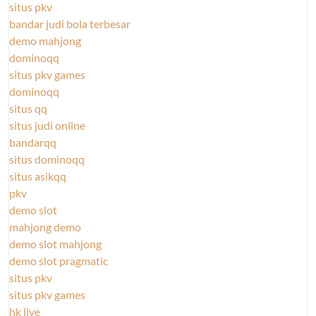
situs pkv
bandar judi bola terbesar
demo mahjong
dominoqq
situs pkv games
dominoqq
situs qq
situs judi online
bandarqq
situs dominoqq
situs asikqq
pkv
demo slot
mahjong demo
demo slot mahjong
demo slot pragmatic
situs pkv
situs pkv games
hk live