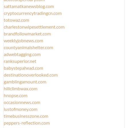
sattamatkanewsblog.com
cryptocurrencytradingcn.com
totowaz.com
charlestonwipesettlement.com
brandfollowmarket.com
weeklyjobnews.com
countyanimalshelter.com
adwebtagging.com
ranksuperior.net
babystepahead.com
destinationoverlooked.com
gamblingamount.com
hillclimbwax.com
hnopse.com
occasionnews.com
lustofmoney.com
timebusinesszone.com
peppers-reflection.com