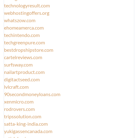
technologyresult.com
webhostingoffers.org
whatszow.com
ehomeamerca.com
techintendo.com
techgreenpure.com
bestdropshipstore.com
cartelreviews.com
surfsway.com
nailartproduct.com
digitactseed.com
lvlcraft.com
90secondmoneyloans.com
xenmicro.com
rodrovers.com
tripssolution.com
satta-king-india.com
yukigassencanada.com