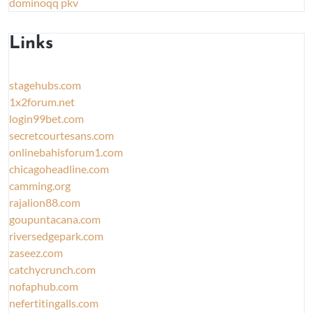
dominoqq pkv
Links
stagehubs.com
1x2forum.net
login99bet.com
secretcourtesans.com
onlinebahisforum1.com
chicagoheadline.com
camming.org
rajalion88.com
goupuntacana.com
riversedgepark.com
zaseez.com
catchycrunch.com
nofaphub.com
nefertitingalls.com