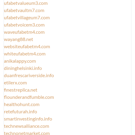
ufabetvalueum3.com
ufabetvaultm7.com
ufabetvillageum7.com
ufabetvoicem3.com
waveufabetm4.com
wayang88.net
websiteufabetm4.com
whiteufabetm4.com
anikalappy.com
dininghelsinki.info
duanfrescariverside.info
etilerx.com
finestreplica.net
flounderandfumble.com
healthohunt.com
retefuturah.info
smartinvestinginfo.info
technewsalliance.com
technonetmarket.com