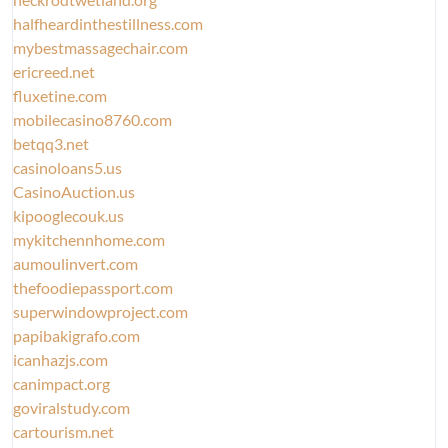
halfheardinthestillness.com
mybestmassagechair.com
ericreed.net
fluxetine.com
mobilecasino8760.com
betqq3.net
casinoloans5.us
CasinoAuction.us
kipooglecouk.us
mykitchennhome.com
aumoulinvert.com
thefoodiepassport.com
superwindowproject.com
papibakigrafo.com
icanhazjs.com
canimpact.org
goviralstudy.com
cartourism.net