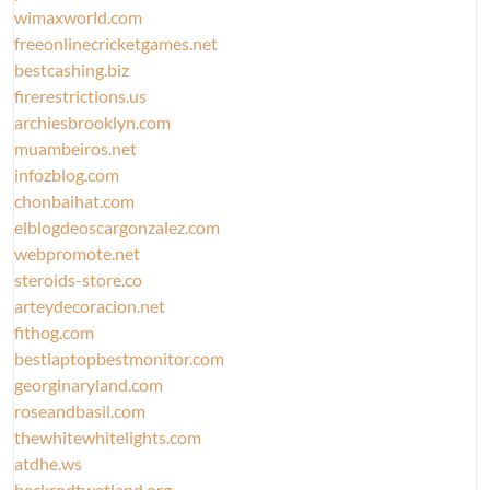
wimaxworld.com
freeonlinecricketgames.net
bestcashing.biz
firerestrictions.us
archiesbrooklyn.com
muambeiros.net
infozblog.com
chonbaihat.com
elblogdeoscargonzalez.com
webpromote.net
steroids-store.co
arteydecoracion.net
fithog.com
bestlaptopbestmonitor.com
georginaryland.com
roseandbasil.com
thewhitewhitelights.com
atdhe.ws
heckrodtwetland.org