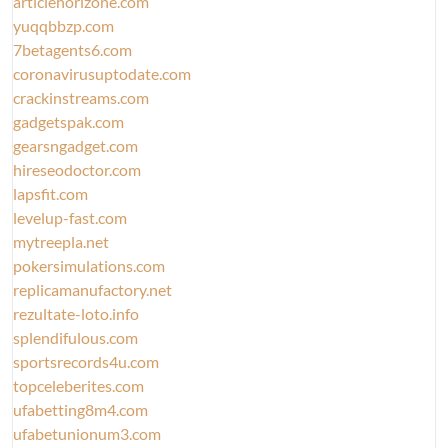
articlehorizone.com
yuqqbbzp.com
7betagents6.com
coronavirusuptodate.com
crackinstreams.com
gadgetspak.com
gearsngadget.com
hireseodoctor.com
lapsfit.com
levelup-fast.com
mytreepla.net
pokersimulations.com
replicamanufactory.net
rezultate-loto.info
splendifulous.com
sportsrecords4u.com
topceleberites.com
ufabetting8m4.com
ufabetunionum3.com