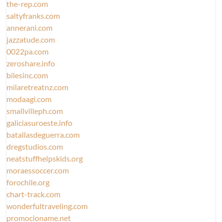
the-rep.com
saltyfranks.com
annerani.com
jazzatude.com
0022pa.com
zeroshare.info
bilesinc.com
milaretreatnz.com
modaagi.com
smallvilleph.com
galiciasuroeste.info
batallasdeguerra.com
dregstudios.com
neatstuffhelpskids.org
moraessoccer.com
forochile.org
chart-track.com
wonderfultraveling.com
promocioname.net