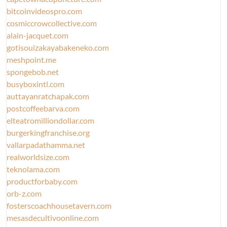
bitcoinvideospro.com
cosmiccrowcollective.com
alain-jacquet.com
gotisouizakayabakeneko.com
meshpoint.me
spongebob.net
busyboxintl.com
auttayanratchapak.com
postcoffeebarva.com
elteatromilliondollar.com
burgerkingfranchise.org
vallarpadathamma.net
realworldsize.com
teknolama.com
productforbaby.com
orb-z.com
fosterscoachhousetavern.com
mesasdecultivoonline.com