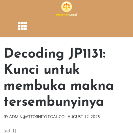
Skip
to
content
Decoding JP1131:
Kunci untuk
membuka makna
tersembunyinya
BY
ADMIN@ATTORNEYLEGAL.CO
AUGUST 12, 2025
[ad_1]