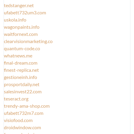
tedstanger.net
ufabett732um3.com
uskola.info
wagonpaints.info
waitfornext.com
clearvisionmarketing.co
quantum-code.co
whatnews.me
final-dream.com
finest-replica.net
gestioneinh.info
prosportdaily.net
salesinvest22.com
teseract.org
trendy-ama-shop.com
ufabett732m7.com
visiofood.com
droidwindow.com