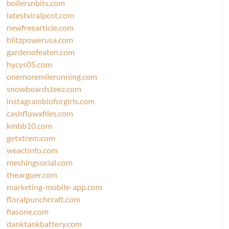
boilersnbits.com
latestviralpost.com
newfreearticle.com
blitzpowerusa.com
gardenofeaten.com
hycys05.com
onemoremilerunning.com
snowboardsteez.com
instagrambioforgirls.com
cashflowxfiles.com
kmbb10.com
getxtrem.com
weactinfo.com
meshingsocial.com
thearguer.com
marketing-mobile-app.com
floralpunchcraft.com
fiasone.com
danktankbattery.com