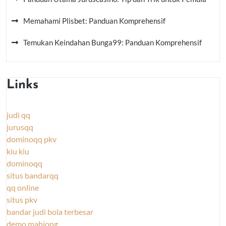
Memahami Plisbet: Panduan Komprehensif
Temukan Keindahan Bunga99: Panduan Komprehensif
Links
judi qq
jurusqq
dominoqq pkv
kiu kiu
dominoqq
situs bandarqq
qq online
situs pkv
bandar judi bola terbesar
demo mahjong