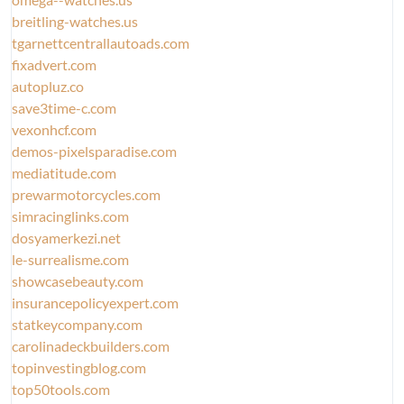
breitling-watches.us
tgarnettcentrallautoads.com
fixadvert.com
autopluz.co
save3time-c.com
vexonhcf.com
demos-pixelsparadise.com
mediatitude.com
prewarmotorcycles.com
simracinglinks.com
dosyamerkezi.net
le-surrealisme.com
showcasebeauty.com
insurancepolicyexpert.com
statkeycompany.com
carolinadeckbuilders.com
topinvestingblog.com
top50tools.com