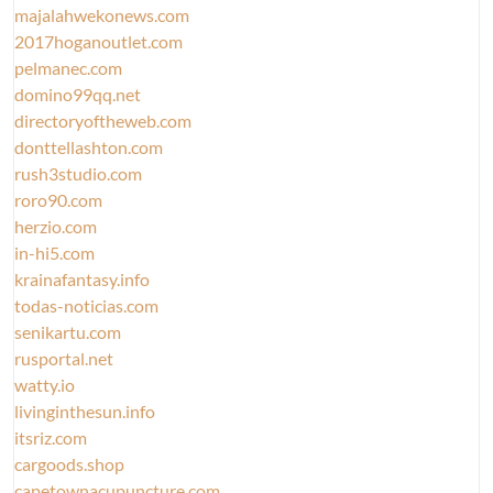
majalahwekonews.com
2017hoganoutlet.com
pelmanec.com
domino99qq.net
directoryoftheweb.com
donttellashton.com
rush3studio.com
roro90.com
herzio.com
in-hi5.com
krainafantasy.info
todas-noticias.com
senikartu.com
rusportal.net
watty.io
livinginthesun.info
itsriz.com
cargoods.shop
capetownacupuncture.com