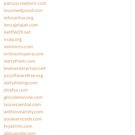
patsyscreations.com
income4proof.com
educaritas.org
lensajelajah.com
betflik09.net
ncaq.org
xenmicro.com
onlineshopera.com
dartyfresh.com
lewisenterprises.net
pcsoftwarefree.org
dailylinking.com
dnafyx.com
giocolenuvole.com
iyouessential.com
withloveamity.com
youlearncode.com
fxyatirim.com
abbuguide.com