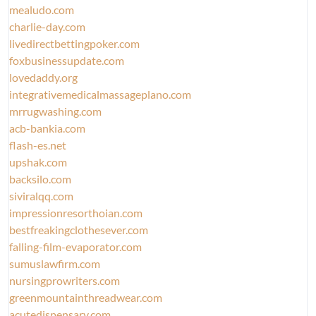
mealudo.com
charlie-day.com
livedirectbettingpoker.com
foxbusinessupdate.com
lovedaddy.org
integrativemedicalmassageplano.com
mrrugwashing.com
acb-bankia.com
flash-es.net
upshak.com
backsilo.com
siviralqq.com
impressionresorthoian.com
bestfreakingclothesever.com
falling-film-evaporator.com
sumuslawfirm.com
nursingprowriters.com
greenmountainthreadwear.com
acutedispensary.com