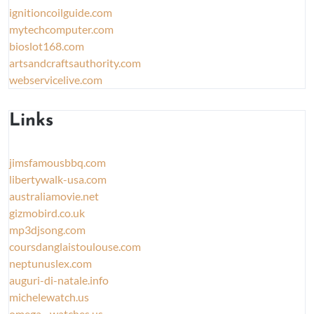
ignitioncoilguide.com
mytechcomputer.com
bioslot168.com
artsandcraftsauthority.com
webservicelive.com
Links
jimsfamousbbq.com
libertywalk-usa.com
australiamovie.net
gizmobird.co.uk
mp3djsong.com
coursdanglaistoulouse.com
neptunuslex.com
auguri-di-natale.info
michelewatch.us
omega--watches.us