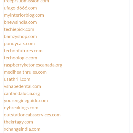
freeprsubmission.com
ufagold666.com
myinteriorblog.com
bnewsindia.com
techiepick.com
bamzyshop.com
pondycars.com
techonfutures.com
techoologic.com
raspberryketonescanada.org
medihealthrules.com
usathrill.com
vshapedental.com
canfandalucia.org
yourengineguide.com
nybreakings.com
outstationcabsservices.com
thekrtagy.com
xchangeindia.com