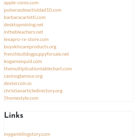
apple-cores.com
pulserasdeactividad10.com
barbaracarlotti.com
desktopmining.net
inthebleachers.net
lexapro-rx-store.com
buyskincareproducts.org
frenchbulldogpuppyforsale.net
kogamasquid.com
themultiplicationtablechart.com
casinoglamour.org
dextercoin.io
christianarticledirectory.org
5homestyle.com
Links
mygamblingstory.com