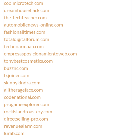
coolmicrotech.com
dreamhousehack.com
the-techteacher.com
automobilenews-online.com
fashionalltimes.com
totaldigitalforum.com
technoarmaan.com
empresasposicionamientoweb.com
tonybestcosmetics.com
buzznc.com
fxjoiner.com
skinbykindra.com
alltherageface.com
codenational.com
progameexplorer.com
rockislandroastery.com
directselling-pro.com
revenuealarm.com
lurab.com