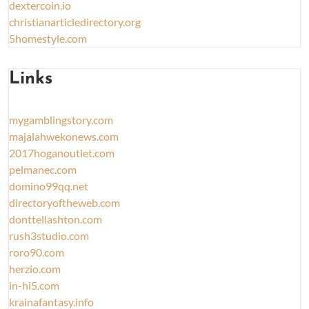
dextercoin.io
christianarticledirectory.org
5homestyle.com
Links
mygamblingstory.com
majalahwekonews.com
2017hoganoutlet.com
pelmanec.com
domino99qq.net
directoryoftheweb.com
donttellashton.com
rush3studio.com
roro90.com
herzio.com
in-hi5.com
krainafantasy.info