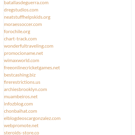
batallasdeguerra.com
dregstudios.com
neatstuffhelpskids.org
moraessoccer.com
forochile.org
chart-track.com
wonderfultraveling.com
promocioname.net
wimaxworld.com
freeonlinecricketgames.net
bestcashing.biz
firerestrictions.us
archiesbrooklyn.com
muambeiros.net
infozblog.com
chonbaihat.com
elblogdeoscargonzalez.com
webpromote.net
steroids-store.co