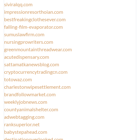
siviralqq.com
impressionresorthoian.com
bestfreakingclothesever.com
falling-film-evaporator.com
sumuslawfirm.com
nursingprowriters.com
greenmountainthreadwear.com
acutedispensary.com
sattamatkanewsblog.com
cryptocurrencytradingcn.com
totowaz.com
charlestonwipesettlement.com
brandfollowmarket.com
weeklyjobnews.com
countyanimalshelter.com
adwebtagging.com
ranksuperior.net
babystepahead.com
destinationoverlooked.com