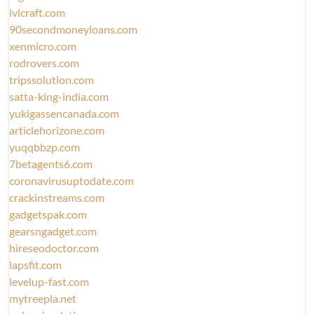
lvlcraft.com
90secondmoneyloans.com
xenmicro.com
rodrovers.com
tripssolution.com
satta-king-india.com
yukigassencanada.com
articlehorizone.com
yuqqbbzp.com
7betagents6.com
coronavirusuptodate.com
crackinstreams.com
gadgetspak.com
gearsngadget.com
hireseodoctor.com
lapsfit.com
levelup-fast.com
mytreepla.net