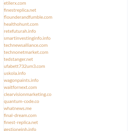
etilerx.com
finestreplica.net
flounderandfumble.com
healthohunt.com
retefuturah.info
smartinvestinginfo.info
technewsalliance.com
technonetmarket.com
tedstanger.net
ufabett732um3.com
uskola.info
wagonpaints.info
waitfornext.com
clearvisionmarketing.co
quantum-code.co
whatnews.me
final-dream.com
finest-replica.net
gestioneinh.info