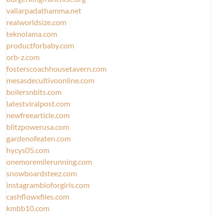
vallarpadathamma.net
realworldsize.com
teknolama.com
productforbaby.com
orb-z.com
fosterscoachhousetavern.com
mesasdecultivoonline.com
boilersnbits.com
latestviralpost.com
newfreearticle.com
blitzpowerusa.com
gardenofeaten.com
hycys05.com
onemoremilerunning.com
snowboardsteez.com
instagrambioforgirls.com
cashflowxfiles.com
kmbb10.com