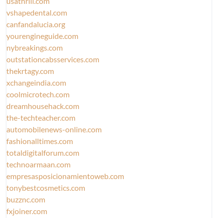
usathrill.com
vshapedental.com
canfandalucia.org
yourengineguide.com
nybreakings.com
outstationcabsservices.com
thekrtagy.com
xchangeindia.com
coolmicrotech.com
dreamhousehack.com
the-techteacher.com
automobilenews-online.com
fashionalltimes.com
totaldigitalforum.com
technoarmaan.com
empresasposicionamientoweb.com
tonybestcosmetics.com
buzznc.com
fxjoiner.com