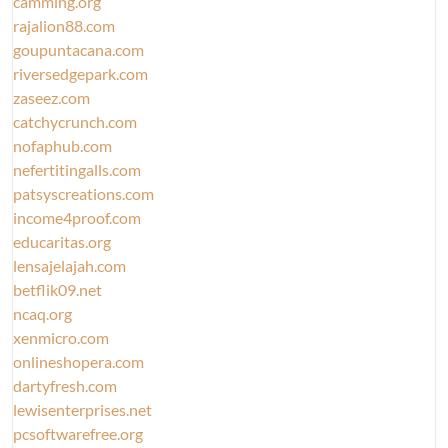
camming.org
rajalion88.com
goupuntacana.com
riversedgepark.com
zaseez.com
catchycrunch.com
nofaphub.com
nefertitingalls.com
patsyscreations.com
income4proof.com
educaritas.org
lensajelajah.com
betflik09.net
ncaq.org
xenmicro.com
onlineshopera.com
dartyfresh.com
lewisenterprises.net
pcsoftwarefree.org