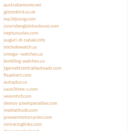
australiamovie.net
gizmobird.co.uk
mp3djsong.com
coursdanglaistoulouse.com
neptunuslex.com
auguri-di-natale.info
michelewatch.us
omega--watches.us
breitling-watches.us
tgarnettcentrallautoads.com
fixadvert.com
autopluz.co
save3time-c.com
vexonhcf.com
demos-pixelsparadise.com
mediatitude.com
prewarmotorcycles.com
simracinglinks.com
dosyamerkezi.net