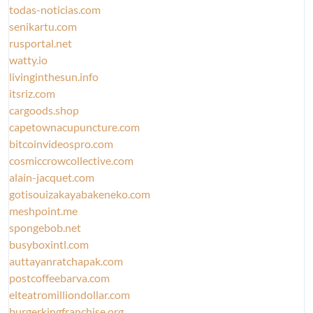
todas-noticias.com
senikartu.com
rusportal.net
watty.io
livinginthesun.info
itsriz.com
cargoods.shop
capetownacupuncture.com
bitcoinvideospro.com
cosmiccrowcollective.com
alain-jacquet.com
gotisouizakayabakeneko.com
meshpoint.me
spongebob.net
busyboxintl.com
auttayanratchapak.com
postcoffeebarva.com
elteatromilliondollar.com
burgerkingfranchise.org