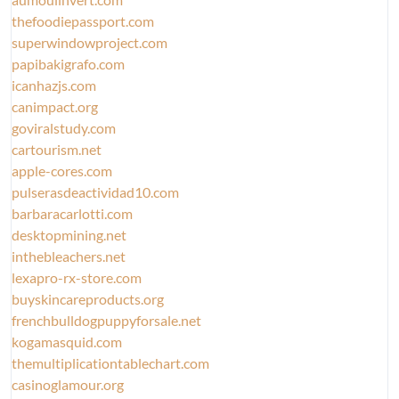
thefoodiepassport.com
superwindowproject.com
papibakigrafo.com
icanhazjs.com
canimpact.org
goviralstudy.com
cartourism.net
apple-cores.com
pulserasdeactividad10.com
barbaracarlotti.com
desktopmining.net
inthebleachers.net
lexapro-rx-store.com
buyskincareproducts.org
frenchbulldogpuppyforsale.net
kogamasquid.com
themultiplicationtablechart.com
casinoglamour.org