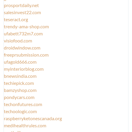
prosportdaily.net
salesinvest22.com
teseract.org
trendy-ama-shop.com
ufabett732m7.com
visiofood.com
droidwindow.com
freeprsubmission.com
ufagold666.com
myinteriorblog.com
bnewsindia.com
techiepick.com
bamzyshop.com
pondycars.com
techonfutures.com
techoologic.com
raspberryketonescanada.org
medihealthrules.com