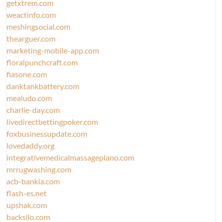
getxtrem.com
weactinfo.com
meshingsocial.com
thearguer.com
marketing-mobile-app.com
floralpunchcraft.com
fiasone.com
danktankbattery.com
mealudo.com
charlie-day.com
livedirectbettingpoker.com
foxbusinessupdate.com
lovedaddy.org
integrativemedicalmassageplano.com
mrrugwashing.com
acb-bankia.com
flash-es.net
upshak.com
backsilo.com