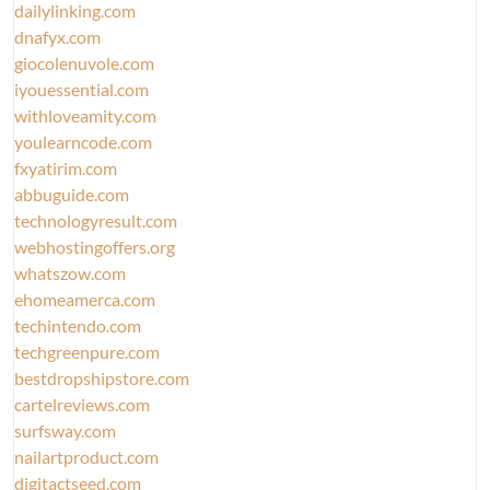
dailylinking.com
dnafyx.com
giocolenuvole.com
iyouessential.com
withloveamity.com
youlearncode.com
fxyatirim.com
abbuguide.com
technologyresult.com
webhostingoffers.org
whatszow.com
ehomeamerca.com
techintendo.com
techgreenpure.com
bestdropshipstore.com
cartelreviews.com
surfsway.com
nailartproduct.com
digitactseed.com