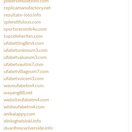
pokersimulations.com
replicamanufactory.net
rezultate-loto.info
splendifulous.com
sportsrecords4u.com
topceleberites.com
ufabetting8m4.com
ufabetunionum3.com
ufabetvalueum3.com
ufabetvaultm7.com
ufabetvillageum7.com
ufabetvoicem3.com
waveufabetm4.com
wayang88.net
websiteufabetm4.com
whiteufabetm4.com
anikalappy.com
dininghelsinki.info
duanfrescariverside.info