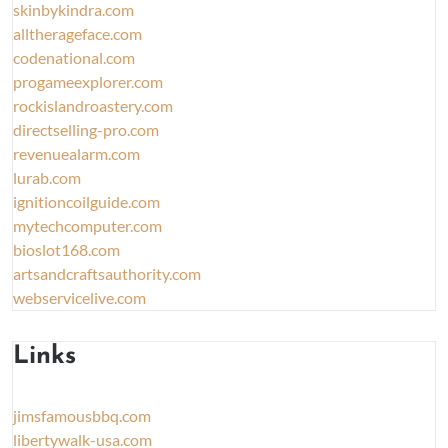
skinbykindra.com
alltherageface.com
codenational.com
progameexplorer.com
rockislandroastery.com
directselling-pro.com
revenuealarm.com
lurab.com
ignitioncoilguide.com
mytechcomputer.com
bioslot168.com
artsandcraftsauthority.com
webservicelive.com
Links
jimsfamousbbq.com
libertywalk-usa.com