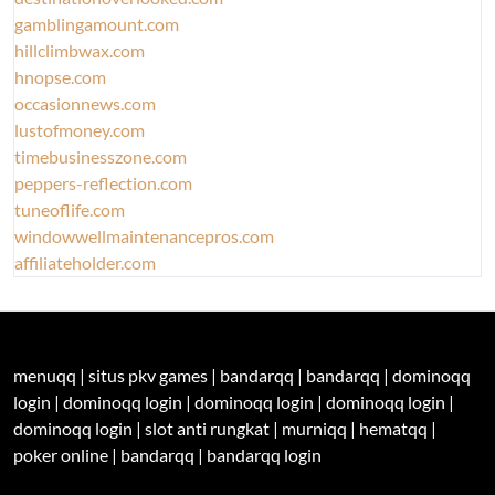
gamblingamount.com
hillclimbwax.com
hnopse.com
occasionnews.com
lustofmoney.com
timebusinesszone.com
peppers-reflection.com
tuneoflife.com
windowwellmaintenancepros.com
affiliateholder.com
menuqq
|
situs pkv games
|
bandarqq
|
bandarqq
|
dominoqq
login
|
dominoqq login
|
dominoqq login
|
dominoqq login
|
dominoqq login
|
slot anti rungkat
|
murniqq
|
hematqq
|
poker online
|
bandarqq
|
bandarqq login