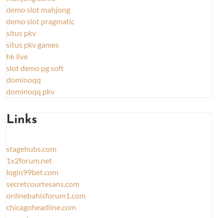
demo slot mahjong
demo slot pragmatic
situs pkv
situs pkv games
hk live
slot demo pg soft
dominoqq
dominoqq pkv
Links
stagehubs.com
1x2forum.net
login99bet.com
secretcourtesans.com
onlinebahisforum1.com
chicagoheadline.com