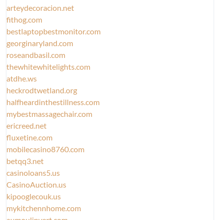
arteydecoracion.net
fithog.com
bestlaptopbestmonitor.com
georginaryland.com
roseandbasil.com
thewhitewhitelights.com
atdhe.ws
heckrodtwetland.org
halfheardinthestillness.com
mybestmassagechair.com
ericreed.net
fluxetine.com
mobilecasino8760.com
betqq3.net
casinoloans5.us
CasinoAuction.us
kipooglecouk.us
mykitchennhome.com
aumoulinvert.com