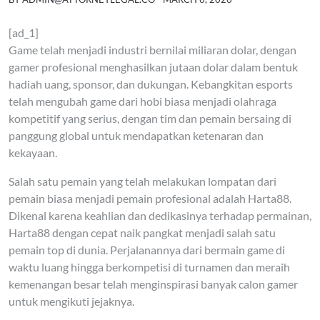
[ad_1]
Game telah menjadi industri bernilai miliaran dolar, dengan
gamer profesional menghasilkan jutaan dolar dalam bentuk
hadiah uang, sponsor, dan dukungan. Kebangkitan esports
telah mengubah game dari hobi biasa menjadi olahraga
kompetitif yang serius, dengan tim dan pemain bersaing di
panggung global untuk mendapatkan ketenaran dan
kekayaan.
Salah satu pemain yang telah melakukan lompatan dari
pemain biasa menjadi pemain profesional adalah Harta88.
Dikenal karena keahlian dan dedikasinya terhadap permainan,
Harta88 dengan cepat naik pangkat menjadi salah satu
pemain top di dunia. Perjalanannya dari bermain game di
waktu luang hingga berkompetisi di turnamen dan meraih
kemenangan besar telah menginspirasi banyak calon gamer
untuk mengikuti jejaknya.