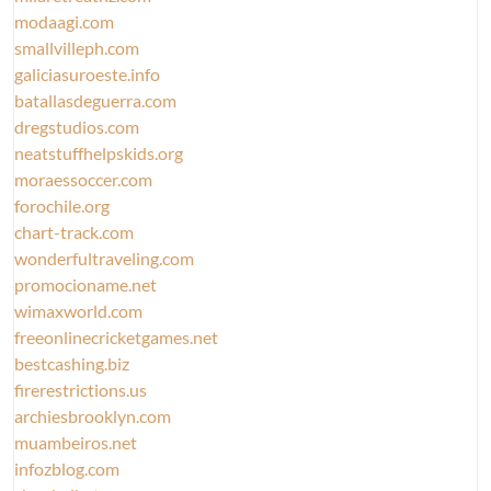
modaagi.com
smallvilleph.com
galiciasuroeste.info
batallasdeguerra.com
dregstudios.com
neatstuffhelpskids.org
moraessoccer.com
forochile.org
chart-track.com
wonderfultraveling.com
promocioname.net
wimaxworld.com
freeonlinecricketgames.net
bestcashing.biz
firerestrictions.us
archiesbrooklyn.com
muambeiros.net
infozblog.com