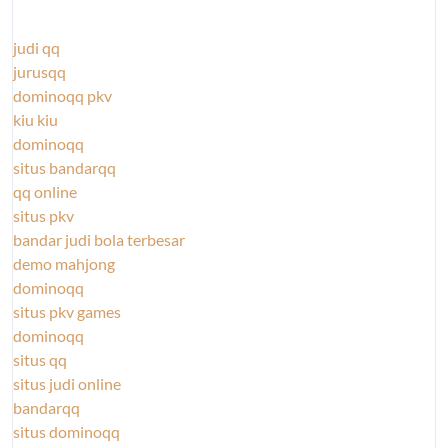
judi qq
jurusqq
dominoqq pkv
kiu kiu
dominoqq
situs bandarqq
qq online
situs pkv
bandar judi bola terbesar
demo mahjong
dominoqq
situs pkv games
dominoqq
situs qq
situs judi online
bandarqq
situs dominoqq