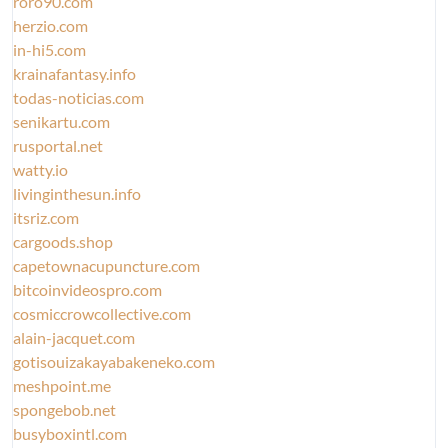
roro90.com
herzio.com
in-hi5.com
krainafantasy.info
todas-noticias.com
senikartu.com
rusportal.net
watty.io
livinginthesun.info
itsriz.com
cargoods.shop
capetownacupuncture.com
bitcoinvideospro.com
cosmiccrowcollective.com
alain-jacquet.com
gotisouizakayabakeneko.com
meshpoint.me
spongebob.net
busyboxintl.com