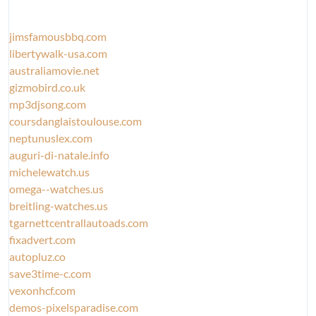
jimsfamousbbq.com
libertywalk-usa.com
australiamovie.net
gizmobird.co.uk
mp3djsong.com
coursdanglaistoulouse.com
neptunuslex.com
auguri-di-natale.info
michelewatch.us
omega--watches.us
breitling-watches.us
tgarnettcentrallautoads.com
fixadvert.com
autopluz.co
save3time-c.com
vexonhcf.com
demos-pixelsparadise.com