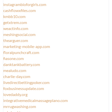
instagrambioforgirls.com
cashflowxfiles.com
kmbb10.com
getxtrem.com
weactinfo.com
meshingsocial.com
thearguer.com
marketing-mobile-app.com
floralpunchcraft.com
fiasone.com
danktankbattery.com
mealudo.com
charlie-day.com
livedirectbettingpoker.com
foxbusinessupdate.com
lovedaddy.org
integrativemedicalmassageplano.com
mrrugwashing.com