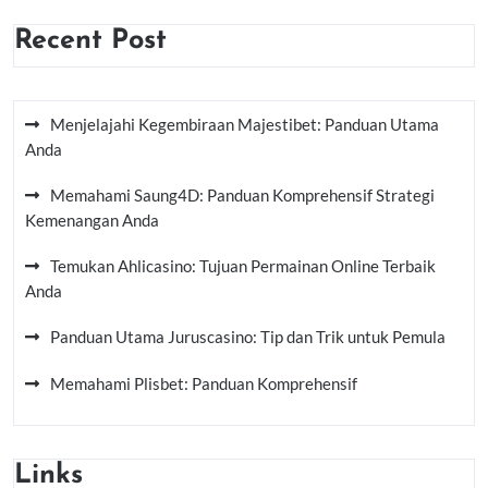
Recent Post
Menjelajahi Kegembiraan Majestibet: Panduan Utama
Anda
Memahami Saung4D: Panduan Komprehensif Strategi
Kemenangan Anda
Temukan Ahlicasino: Tujuan Permainan Online Terbaik
Anda
Panduan Utama Juruscasino: Tip dan Trik untuk Pemula
Memahami Plisbet: Panduan Komprehensif
Links