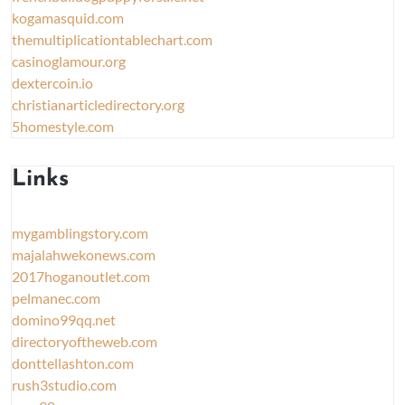
kogamasquid.com
themultiplicationtablechart.com
casinoglamour.org
dextercoin.io
christianarticledirectory.org
5homestyle.com
Links
mygamblingstory.com
majalahwekonews.com
2017hoganoutlet.com
pelmanec.com
domino99qq.net
directoryoftheweb.com
donttellashton.com
rush3studio.com