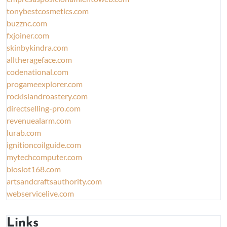
tonybestcosmetics.com
buzznc.com
fxjoiner.com
skinbykindra.com
alltherageface.com
codenational.com
progameexplorer.com
rockislandroastery.com
directselling-pro.com
revenuealarm.com
lurab.com
ignitioncoilguide.com
mytechcomputer.com
bioslot168.com
artsandcraftsauthority.com
webservicelive.com
Links