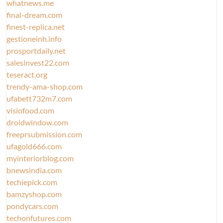
whatnews.me
final-dream.com
finest-replica.net
gestioneinh.info
prosportdaily.net
salesinvest22.com
teseract.org
trendy-ama-shop.com
ufabett732m7.com
visiofood.com
droidwindow.com
freeprsubmission.com
ufagold666.com
myinteriorblog.com
bnewsindia.com
techiepick.com
bamzyshop.com
pondycars.com
techonfutures.com