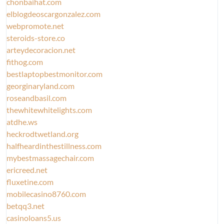
chonbaihat.com
elblogdeoscargonzalez.com
webpromote.net
steroids-store.co
arteydecoracion.net
fithog.com
bestlaptopbestmonitor.com
georginaryland.com
roseandbasil.com
thewhitewhitelights.com
atdhe.ws
heckrodtwetland.org
halfheardinthestillness.com
mybestmassagechair.com
ericreed.net
fluxetine.com
mobilecasino8760.com
betqq3.net
casinoloans5.us