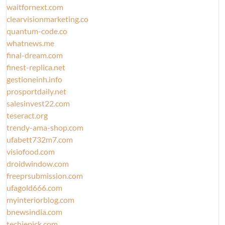
waitfornext.com
clearvisionmarketing.co
quantum-code.co
whatnews.me
final-dream.com
finest-replica.net
gestioneinh.info
prosportdaily.net
salesinvest22.com
teseract.org
trendy-ama-shop.com
ufabett732m7.com
visiofood.com
droidwindow.com
freeprsubmission.com
ufagold666.com
myinteriorblog.com
bnewsindia.com
techiepick.com