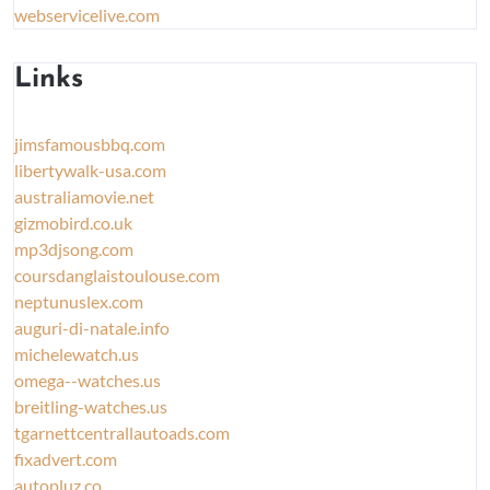
webservicelive.com
Links
jimsfamousbbq.com
libertywalk-usa.com
australiamovie.net
gizmobird.co.uk
mp3djsong.com
coursdanglaistoulouse.com
neptunuslex.com
auguri-di-natale.info
michelewatch.us
omega--watches.us
breitling-watches.us
tgarnettcentrallautoads.com
fixadvert.com
autopluz.co