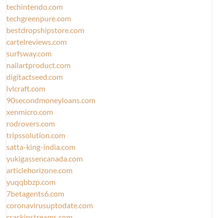
techintendo.com
techgreenpure.com
bestdropshipstore.com
cartelreviews.com
surfsway.com
nailartproduct.com
digitactseed.com
lvlcraft.com
90secondmoneyloans.com
xenmicro.com
rodrovers.com
tripssolution.com
satta-king-india.com
yukigassencanada.com
articlehorizone.com
yuqqbbzp.com
7betagents6.com
coronavirusuptodate.com
crackinstreams.com