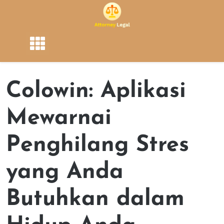
Skip
to
content
Colowin: Aplikasi
Mewarnai
Penghilang Stres
yang Anda
Butuhkan dalam