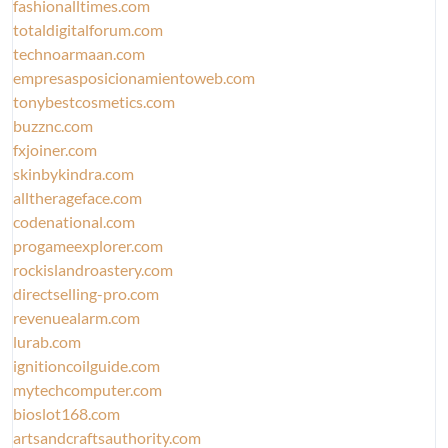
fashionalltimes.com
totaldigitalforum.com
technoarmaan.com
empresasposicionamientoweb.com
tonybestcosmetics.com
buzznc.com
fxjoiner.com
skinbykindra.com
alltherageface.com
codenational.com
progameexplorer.com
rockislandroastery.com
directselling-pro.com
revenuealarm.com
lurab.com
ignitioncoilguide.com
mytechcomputer.com
bioslot168.com
artsandcraftsauthority.com