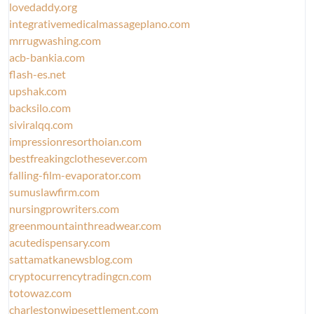
lovedaddy.org
integrativemedicalmassageplano.com
mrrugwashing.com
acb-bankia.com
flash-es.net
upshak.com
backsilo.com
siviralqq.com
impressionresorthoian.com
bestfreakingclothesever.com
falling-film-evaporator.com
sumuslawfirm.com
nursingprowriters.com
greenmountainthreadwear.com
acutedispensary.com
sattamatkanewsblog.com
cryptocurrencytradingcn.com
totowaz.com
charlestonwipesettlement.com