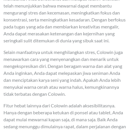
telah menunjukkan bahwa mewarnai dapat membantu
mengurangi stres dan kecemasan, meningkatkan fokus dan
konsentrasi, serta meningkatkan kesadaran. Dengan berfokus
pada tugas yang ada dan membiarkan kreativitas mengalir,
Anda dapat merasakan ketenangan dan kejernihan yang
seringkali sulit ditemukan di dunia yang sibuk saat ini.
Selain manfaatnya untuk menghilangkan stres, Colowin juga
menawarkan cara yang menyenangkan dan menarik untuk
mengekspresikan diri. Dengan beragam warna dan alat yang
Anda inginkan, Anda dapat melepaskan jiwa seniman Anda
dan menciptakan karya seni yang indah. Apakah Anda lebih
menyukai warna cerah atau warna halus, kemungkinannya
tidak terbatas dengan Colowin.
Fitur hebat lainnya dari Colowin adalah aksesibilitasnya.
Hanya dengan beberapa ketukan di ponsel atau tablet, Anda
dapat mulai mewarnai kapan saja, di mana saja. Baik Anda
sedang menunggu dimulainya rapat, dalam perjalanan dengan