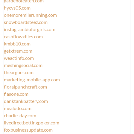
gardenofeaten.com
hycys05.com
onemoremilerunning.com
snowboardsteez.com
instagrambioforgirls.com
cashflowxfiles.com
kmbb10.com
getxtrem.com
weactinfo.com
meshingsocial.com
thearguer.com
marketing-mobile-app.com
floralpunchcraft.com
fiasone.com
danktankbattery.com
mealudo.com
charlie-day.com
livedirectbettingpoker.com
foxbusinessupdate.com