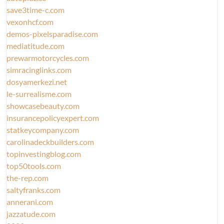
save3time-c.com
vexonhcf.com
demos-pixelsparadise.com
mediatitude.com
prewarmotorcycles.com
simracinglinks.com
dosyamerkezi.net
le-surrealisme.com
showcasebeauty.com
insurancepolicyexpert.com
statkeycompany.com
carolinadeckbuilders.com
topinvestingblog.com
top50tools.com
the-rep.com
saltyfranks.com
annerani.com
jazzatude.com