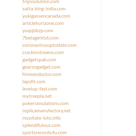
tripssolution.com
satta-king-india.com
yukigassencanada.com
articlehorizone.com
yuqqbbzp.com
7betagents6.com
coronavirusuptodate.com
crackinstreams.com
gadgetspak.com
gearsngadget.com
hireseodoctor.com
lapsfit.com
levelup-fast.com
mytreepla.net
pokersimulations.com
replicamanufactory.net
rezultate-loto.info
splendifulous.com
sportsrecords4u.com