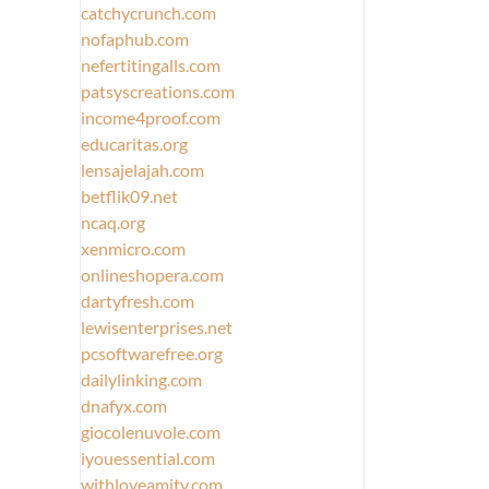
catchycrunch.com
nofaphub.com
nefertitingalls.com
patsyscreations.com
income4proof.com
educaritas.org
lensajelajah.com
betflik09.net
ncaq.org
xenmicro.com
onlineshopera.com
dartyfresh.com
lewisenterprises.net
pcsoftwarefree.org
dailylinking.com
dnafyx.com
giocolenuvole.com
iyouessential.com
withloveamity.com