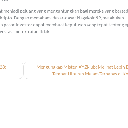
at menjadi peluang yang menguntungkan bagi mereka yang bersed
g kripto. Dengan memahami dasar-dasar Nagakoin99, melakukan
en pasar, investor dapat membuat keputusan yang tepat tentang 
estasi mereka atau tidak.
28:
Mengungkap Misteri XYZklub: Melihat Lebih 
Tempat Hiburan Malam Terpanas di Ko