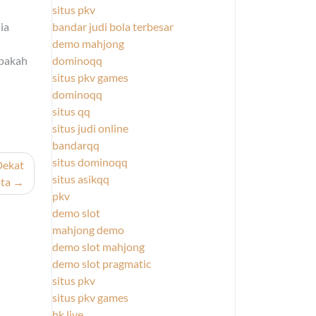
situs pkv
ia
bandar judi bola terbesar
demo mahjong
apakah
dominoqq
situs pkv games
dominoqq
situs qq
situs judi online
bandarqq
situs dominoqq
Dekat
situs asikqq
ta
pkv
demo slot
mahjong demo
demo slot mahjong
demo slot pragmatic
situs pkv
situs pkv games
hk live