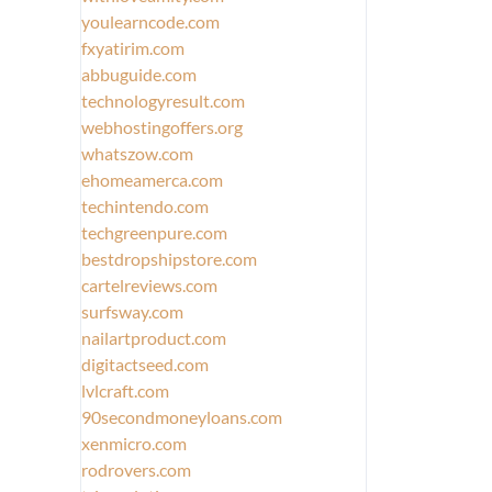
youlearncode.com
fxyatirim.com
abbuguide.com
technologyresult.com
webhostingoffers.org
whatszow.com
ehomeamerca.com
techintendo.com
techgreenpure.com
bestdropshipstore.com
cartelreviews.com
surfsway.com
nailartproduct.com
digitactseed.com
lvlcraft.com
90secondmoneyloans.com
xenmicro.com
rodrovers.com