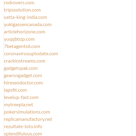
rodrovers.com
tripssolution.com
satta-king-india.com
yukigassencanada.com
articlehorizone.com
yuqqbbzp.com
7betagents6.com
coronavirusuptodate.com
crackinstreams.com
gadgetspak.com
gearsngadget.com
hireseodoctor.com
lapsfit.com
levelup-fast.com
mytreepla.net
pokersimulations.com
replicamanufactory.net
rezultate-loto.info
splendifulous.com