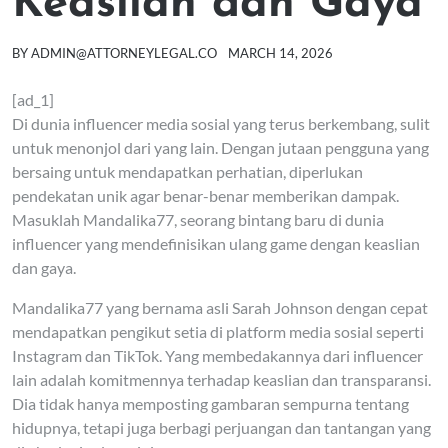
Keaslian dan Gaya
BY
ADMIN@ATTORNEYLEGAL.CO
MARCH 14, 2026
[ad_1]
Di dunia influencer media sosial yang terus berkembang, sulit
untuk menonjol dari yang lain. Dengan jutaan pengguna yang
bersaing untuk mendapatkan perhatian, diperlukan
pendekatan unik agar benar-benar memberikan dampak.
Masuklah Mandalika77, seorang bintang baru di dunia
influencer yang mendefinisikan ulang game dengan keaslian
dan gaya.
Mandalika77 yang bernama asli Sarah Johnson dengan cepat
mendapatkan pengikut setia di platform media sosial seperti
Instagram dan TikTok. Yang membedakannya dari influencer
lain adalah komitmennya terhadap keaslian dan transparansi.
Dia tidak hanya memposting gambaran sempurna tentang
hidupnya, tetapi juga berbagi perjuangan dan tantangan yang