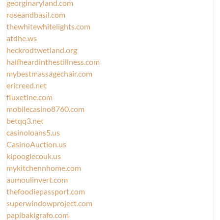
georginaryland.com
roseandbasil.com
thewhitewhitelights.com
atdhe.ws
heckrodtwetland.org
halfheardinthestillness.com
mybestmassagechair.com
ericreed.net
fluxetine.com
mobilecasino8760.com
betqq3.net
casinoloans5.us
CasinoAuction.us
kipooglecouk.us
mykitchennhome.com
aumoulinvert.com
thefoodiepassport.com
superwindowproject.com
papibakigrafo.com