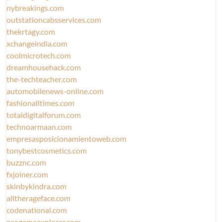
nybreakings.com
outstationcabsservices.com
thekrtagy.com
xchangeindia.com
coolmicrotech.com
dreamhousehack.com
the-techteacher.com
automobilenews-online.com
fashionalltimes.com
totaldigitalforum.com
technoarmaan.com
empresasposicionamientoweb.com
tonybestcosmetics.com
buzznc.com
fxjoiner.com
skinbykindra.com
alltherageface.com
codenational.com
progameexplorer.com