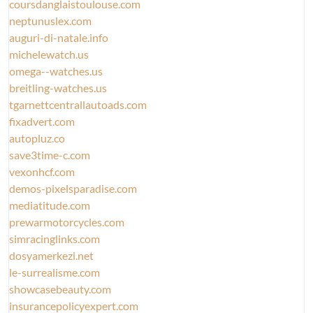
coursdanglaistoulouse.com
neptunuslex.com
auguri-di-natale.info
michelewatch.us
omega--watches.us
breitling-watches.us
tgarnettcentrallautoads.com
fixadvert.com
autopluz.co
save3time-c.com
vexonhcf.com
demos-pixelsparadise.com
mediatitude.com
prewarmotorcycles.com
simracinglinks.com
dosyamerkezi.net
le-surrealisme.com
showcasebeauty.com
insurancepolicyexpert.com