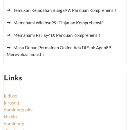
Temukan Keindahan Bunga99: Panduan Komprehensif
Memahami Winlose99: Tinjauan Komprehensif
Memahami Parlay4D: Panduan Komprehensif
Masa Depan Permainan Online Ada Di Sini: Agen89
Merevolusi Industri
Links
judi qq
jurusqq
dominoqq pkv
kiu kiu
dominoqq